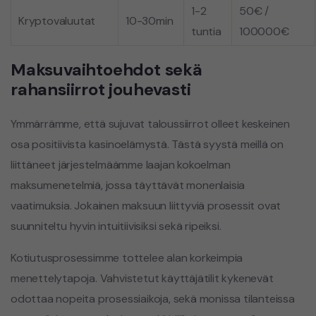
1-2
50€ /
Kryptovaluutat
10-30min
tuntia
100000€
Maksuvaihtoehdot sekä
rahansiirrot jouhevasti
Ymmärrämme, että sujuvat taloussiirrot olleet keskeinen
osa positiivista kasinoelämystä. Tästä syystä meillä on
liittäneet järjestelmäämme laajan kokoelman
maksumenetelmiä, jossa täyttävät monenlaisia
vaatimuksia. Jokainen maksuun liittyviä prosessit ovat
suunniteltu hyvin intuitiivisiksi sekä ripeiksi.
Kotiutusprosessimme tottelee alan korkeimpia
menettelytapoja. Vahvistetut käyttäjätilit kykenevät
odottaa nopeita prosessiaikoja, sekä monissa tilanteissa