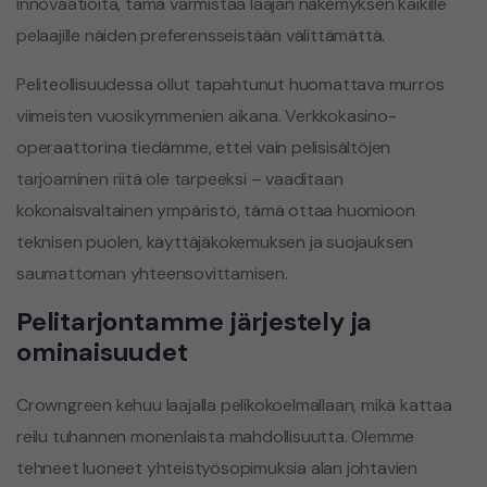
innovaatioita, tämä varmistaa laajan näkemyksen kaikille
pelaajille näiden preferensseistään välittämättä.
Peliteollisuudessa ollut tapahtunut huomattava murros
viimeisten vuosikymmenien aikana. Verkkokasino-
operaattorina tiedämme, ettei vain pelisisältöjen
tarjoaminen riitä ole tarpeeksi – vaaditaan
kokonaisvaltainen ympäristö, tämä ottaa huomioon
teknisen puolen, käyttäjäkokemuksen ja suojauksen
saumattoman yhteensovittamisen.
Pelitarjontamme järjestely ja
ominaisuudet
Crowngreen kehuu laajalla pelikokoelmallaan, mikä kattaa
reilu tuhannen monenlaista mahdollisuutta. Olemme
tehneet luoneet yhteistyösopimuksia alan johtavien