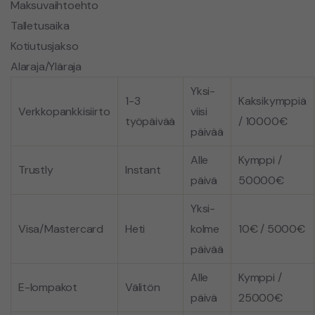
Maksuvaihtoehto
Talletusaika
Kotiutusjakso
Alaraja/Yläraja
Yksi-
1-3
Kaksikymppiä
Verkkopankkisiirto
viisi
työpäivää
/ 10000€
päivää
Alle
Kymppi /
Trustly
Instant
päivä
50000€
Yksi-
Visa/Mastercard
Heti
kolme
10€ / 5000€
päivää
Alle
Kymppi /
E-lompakot
Välitön
päivä
25000€