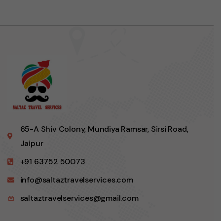
65-A Shiv Colony, Mundiya Ramsar, Sirsi Road,
Jaipur
+91 63752 50073
info@saltaztravelservices.com
saltaztravelservices@gmail.com