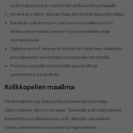
että huippuluokan voittomahdollisuudet pelaajalle
Amerikan ruletti tarjoaa lisää jännitystä kaksoisnollalla
Ranskan ruletin muoto kattaa erityissäännöstön,
mitkä pienentävät kasinon hyötyä määrätyissä
skenaarioissa
Salamaversiot tarjoavat modernin käänteen klassisiin
pöytäpeleihin arvontaan perustuvilla kertoimilla
Premium-pöydät kohonneilla panoksilla ja
personoituna palvelulla
Kolikkopelien maailma
Hedelmäpelien ja videopeliautomaattien kohdalla
tarjontamme ollut hyvin laaja. Teemoilla pelit vaihtelevat
ikivanhoista sivilisaatioista scifi-aiheisiin taivaallisiin.
Useat peleistämme tarjoavat progressiivisia