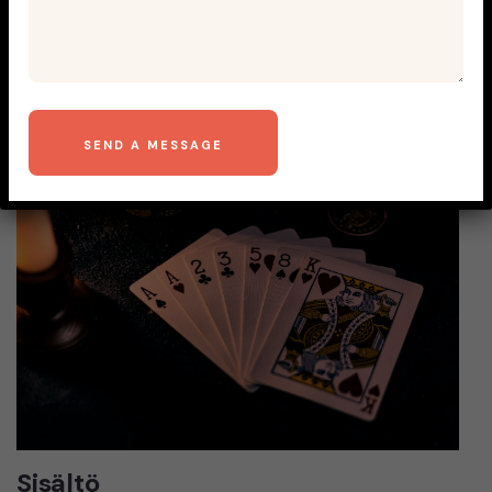
Crowngreen –
Kasinoelämyksesi Täysin
uudelle Tasolle
Sisältö