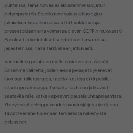
puitteissa, tämä turvaa asiakkaillemme suojatun
peliympäristön. Sovellamme salausteknologiaa
jokaisessa tiedonsiirrossa, että henkilötietoja
prosessoidaan aina voimassa olevan GDPR:n mukaisesti.
Panokset ja kotiutukset suoritetaan turvatuissa
järjestelmissä, näitä tarkkaillaan jatkuvasti.
Vastuullinen pelailu on meille ensiarvoisen tärkeää.
Esitämme välineitä, joiden avulla pelaajat kykenevät
luomaan talletusrajoja, tappio-kattoja että pelailu-
istuntojen aikarajoja. Itsesulku-optio on jatkuvasti
saatavilla niille, ketkä kaipaavat paussia uhkapelaamista.
Yhteydessä peliriippuvuuden avustusjärjestöjen luona
tavoittelemme tukemaan terveellistä näkemystä
peluuseen.