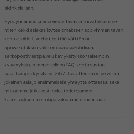
äidinkielellään.
Hyödynnämme useita viestintäväyliä turvataksemme,
miten kaikki asiakas löytää omakseen sopivimman tavan
kontaktoida. Livechat esittää välittömän
apuvaikutuksen välittömissä asiakohdissa,
sähköpostiviestipalvelu käy yksityiskohtaisempiin
kysymyksiin, ja monipuolinen FAQ-kohta vastaa
suosituimpiin kyselyihin 24/7. Tavoitteena on selvittää
jokainen asia jo ensimmäisellä yhteyttä ottaessa, sekä
mittaamme jatkuvasti palautetietojamme
kohottaaksemme tukipalveluamme entisestään.