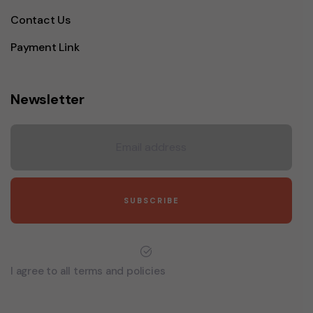
Contact Us
Payment Link
Newsletter
I agree to all terms and policies