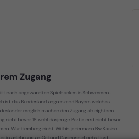
erem Zugang
ritt nach angewandten Spielbanken in Schwimmen-
h ist das Bundesland angrenzend Bayern welches
undeslander moglich machen den Zugang ab eighteen
g nicht bevor 18 wohl dasjenige Partie erst nicht bevor
immen-Wurttemberg nicht. Within jedermann Bw Kasino
 aber in anlehnung an Ort und Casinospiel nebst just