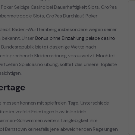
oker Selbige Casino bei Dauerhaftigkeit Slots, Gro?es
hwabenmetropole Slots, Gro?es Durchlauf, Poker
d bleibt Baden-Wurttemberg insbesondere wegen seiner
n bekannt. Unser
Bonus ohne Einzahlung palace casino
of Bundesrepublik bietet dasjenige Wette nach
ne entsprechende Kleiderordnung voraussetzt. Mochtet
rtuellen Spielcasino ubung, solltet das unsere Topliste
sichtigen.
ertage
e messen konnen mit spielfreien Tage. Unterschiede
en im vorfeld Feiertagen bzw. in betrieb
wimmen-Schwimmen weiters Langlebigkeit ihre
t of Benztown keinesfalls jene abweichenden Regelungen.