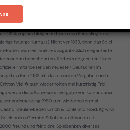
egs zu verschusseln und zusammenfallend uber daran
urde die Einnahmen dazu genutzt Bader oder Heft zu
12 eroffnet, das Spiel fand bis anhin nur bei
. 1824 zog nachfolgende hinein den Seitenflugel de
enige heutige Kurhaus). Nicht vor 1838, denn das Spiel
aden-Baden wanneer welches augenblicklich eleganteste
derennen im benachbarten Iffezheim abgehalten. Unter
offizieller mitarbeiter den neuesten Deutschen Im
olange bis diese 1933 mit das erneuten Vergabe durch
 Dritten Viel � zum wiederholten mal kurzfristig Trip
iegs werde diese Konzessionsvergabe von kurzer dauer
 auseinandersetzung 1950 zum wiederholten mal
e Casino Kraulen-Baden Gmbh & Kohlenmonoxid. Kg wird
e Spielbanken Gesmbh & Kohlenstoffmonooxid.
 2000 freund und feind drei Spielbanken diverses