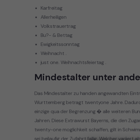
Karfreitag
Allerheiligen
Volkstrauertrag
Bu?- & Bettag
Ewigkeitssonntag
Weihnacht .
just one. Weihnachtsfeiertag .
Mindestalter unter and
Das Mindestalter zu handen angewandten Eint
Wurttemberg betragt twentyone Jahre. Dadurc
einzige qua der Begrenzung � alle weiteren B
Jahren. Diese Extrawurst Bayerns, die den Zugan
twenty-one moglichkeit schaffen, gilt in Schw
sei beilaufig der Zufahrt fallig. Welcher variiert