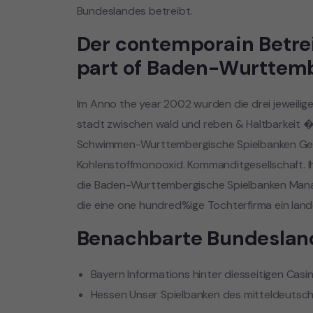
Bundeslandes betreibt.
Der contemporain Betrei
part of Baden-Wurttem
Im Anno the year 2002 wurden die drei jeweil
stadt zwischen wald und reben & Haltbarkeit � i
Schwimmen-Wurttembergische Spielbanken Gese
Kohlenstoffmonooxid. Kommanditgesellschaft. Ih
die Baden-Wurttembergische Spielbanken Mana
die eine one hundred%ige Tochterfirma ein land
Benachbarte Bundesland
Bayern Informations hinter diesseitigen Cas
Hessen Unser Spielbanken des mitteldeutsc