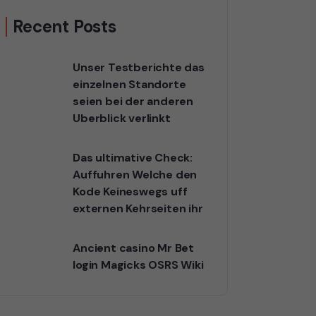
Recent Posts
Unser Testberichte das
einzelnen Standorte
seien bei der anderen
Uberblick verlinkt
Das ultimative Check:
Auffuhren Welche den
Kode Keineswegs uff
externen Kehrseiten ihr
Ancient casino Mr Bet
login Magicks OSRS Wiki