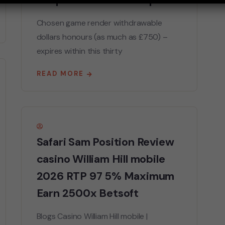
Chosen game render withdrawable
dollars honours (as much as £750) –
expires within this thirty
READ MORE
Safari Sam Position Review
casino William Hill mobile
2026 RTP 97 5% Maximum
Earn 2500x Betsoft
Blogs Casino William Hill mobile |