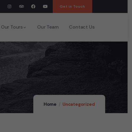
Get in Touch
Our Tours
Our Team
Contact Us
Home
Uncategorized