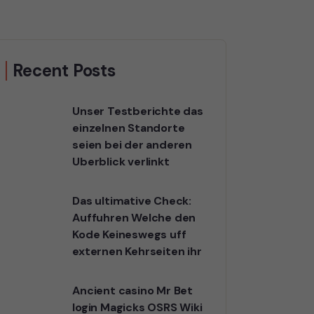
Recent Posts
Unser Testberichte das
einzelnen Standorte
seien bei der anderen
Uberblick verlinkt
Das ultimative Check:
Auffuhren Welche den
Kode Keineswegs uff
externen Kehrseiten ihr
Ancient casino Mr Bet
login Magicks OSRS Wiki