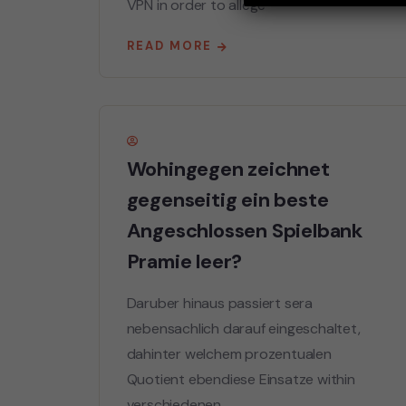
VPN in order to allege
READ MORE
Wohingegen zeichnet
gegenseitig ein beste
Angeschlossen Spielbank
Pramie leer?
Daruber hinaus passiert sera
nebensachlich darauf eingeschaltet,
dahinter welchem prozentualen
Quotient ebendiese Einsatze within
verschiedenen