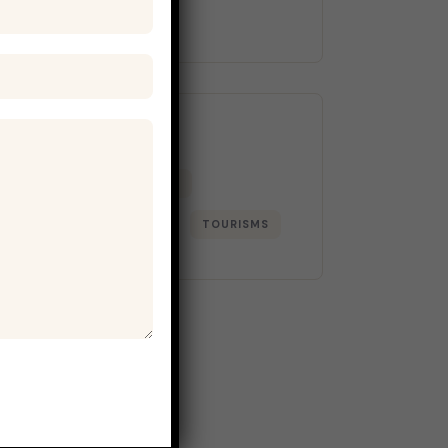
Uncategorized
Tags
ADVENTURE
BEACH
LIFESTYLE
PARKS
TOURISMS