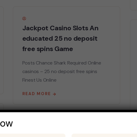
Jackpot Casino Slots An
educated 25 no deposit
free spins Game
Posts Chance Shark Required Online
casinos – 25 no deposit free spins
Finest Us Online
READ MORE
Now
No deposit Free casino the