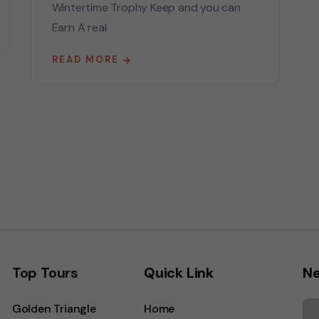
Wintertime Trophy Keep and you can
Earn A real
READ MORE
Top Tours
Quick Link
Ne
Golden Triangle
Home