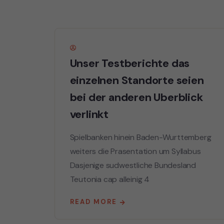
Unser Testberichte das
einzelnen Standorte seien
bei der anderen Uberblick
verlinkt
Spielbanken hinein Baden-Wurttemberg
weiters die Prasentation um Syllabus
Dasjenige sudwestliche Bundesland
Teutonia cap alleinig 4
READ MORE