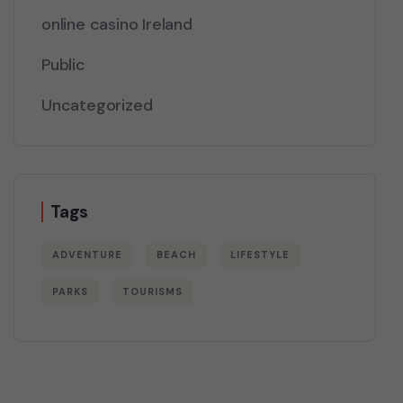
online casino Ireland
Public
Uncategorized
Tags
ADVENTURE
BEACH
LIFESTYLE
PARKS
TOURISMS