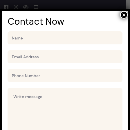
×
Contact Now
Uncategorized