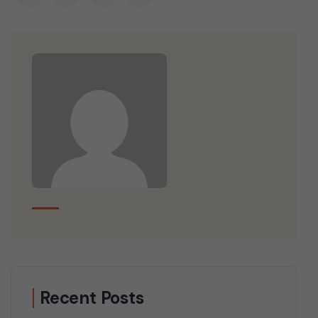
Recent Posts