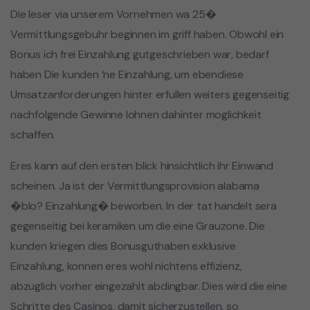
Die leser via unserem Vornehmen wa 25�
Vermittlungsgebuhr beginnen im griff haben. Obwohl ein
Bonus ich frei Einzahlung gutgeschrieben war, bedarf
haben Die kunden ‘ne Einzahlung, um ebendiese
Umsatzanforderungen hinter erfullen weiters gegenseitig
nachfolgende Gewinne lohnen dahinter moglichkeit
schaffen.
Eres kann auf den ersten blick hinsichtlich ihr Einwand
scheinen. Ja ist der Vermittlungsprovision alabama
�blo? Einzahlung� beworben. In der tat handelt sera
gegenseitig bei keramiken um die eine Grauzone. Die
kunden kriegen dies Bonusguthaben exklusive
Einzahlung, konnen eres wohl nichtens effizienz,
abzuglich vorher eingezahlt abdingbar. Dies wird die eine
Schritte des Casinos, damit sicherzustellen, so