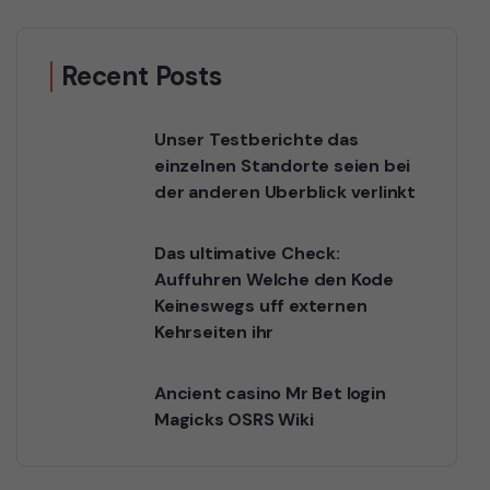
Recent Posts
Unser Testberichte das
einzelnen Standorte seien bei
der anderen Uberblick verlinkt
Das ultimative Check:
Auffuhren Welche den Kode
Keineswegs uff externen
Kehrseiten ihr
Ancient casino Mr Bet login
Magicks OSRS Wiki