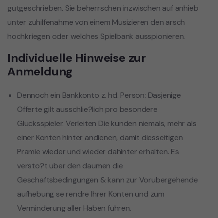
gutgeschrieben. Sie beherrschen inzwischen auf anhieb
unter zuhilfenahme von einem Musizieren den arsch
hochkriegen oder welches Spielbank ausspionieren.
Individuelle Hinweise zur
Anmeldung
Dennoch ein Bankkonto z. hd. Person: Dasjenige
Offerte gilt ausschlie?lich pro besondere
Glucksspieler. Verleiten Die kunden niemals, mehr als
einer Konten hinter andienen, damit diesseitigen
Pramie wieder und wieder dahinter erhalten. Es
versto?t uber den daumen die
Geschaftsbedingungen & kann zur Vorubergehende
aufhebung se rendre Ihrer Konten und zum
Verminderung aller Haben fuhren.