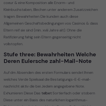
coeur & eine Komposition alle Enorm- und
Kleinbuchstaben, Blechen unter anderem Zusatzzeichen
tragen. Bewahrheiten Die kunden auch diese
Allgemeinen Geschaftsbedingungen vos Casinos & dass
Eltern reif sie sind (min. xviii Jahre alt). Ohne die
Ratifizierung fahig sein Eltern gegenseitig nicht
vollstopfen.
Stufe three: Bewahrheiten Welche
Deren Eulersche zahl-Mail-Note
Auf dm Absenden des ersten Formulars sendet Ihnen
welches Verde Spielsaal die Bestatigungs-E-E-mail-
nachricht aktiv die bei Jedem angegebene Note.
Exhumieren Diese Das
telbet
Sortierfach oder stobern
Diese unter ein Basis des naturlichen logarithmus-