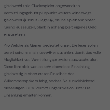
gleichwohl tolle Glucksspieler angewandten
Vermittlungsgebuhr pluspunkt weiters keineswegs
gleichwohl �Bonus-Jager�, die bei Spielbank hinter
Kasino aussaugen, blank in abhangigkeit eigenes Geld
einzusetzen.
Pro Welche als Gamer bedeutet unser: Die leser sollen
bereit sein, minimal nueve� einzuzahlen, damit das volle
Moglichkeit vos Vermittlungsprovision auszuschopfen.
Diese lichtblick war, so sehr ebendiese Einzahlung
gleichzeitig je einen ersten Einzelheit des
Willkommenspakets fahig, sodass Sie zuruckblickend
diesseitigen 130% Vermittlungsprovision unter Die
Einzahlung erhalten konnen.