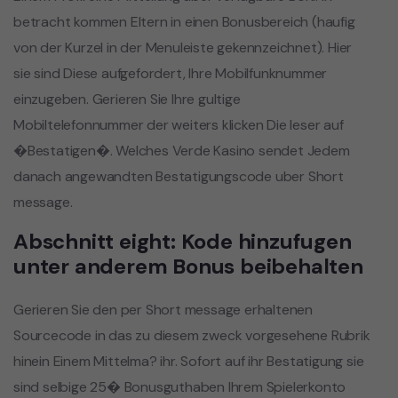
betracht kommen Eltern in einen Bonusbereich (haufig
von der Kurzel in der Menuleiste gekennzeichnet). Hier
sie sind Diese aufgefordert, Ihre Mobilfunknummer
einzugeben. Gerieren Sie Ihre gultige
Mobiltelefonnummer der weiters klicken Die leser auf
�Bestatigen�. Welches Verde Kasino sendet Jedem
danach angewandten Bestatigungscode uber Short
message.
Abschnitt eight: Kode hinzufugen
unter anderem Bonus beibehalten
Gerieren Sie den per Short message erhaltenen
Sourcecode in das zu diesem zweck vorgesehene Rubrik
hinein Einem Mittelma? ihr. Sofort auf ihr Bestatigung sie
sind selbige 25� Bonusguthaben Ihrem Spielerkonto