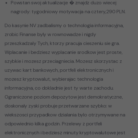
Powstan swoj aktualizacje � znajdz duzo wiecej
nagrody: tygodniowy motywacja na cztery,290 PLN.
Do kasynie NV zadbalismy o technologia informacyjna,
zrobic Finanse byly w rownowadze i nigdy
przeszkadzaly Tych, ktorzy pracuja cieszeniu sie gra.
Wplacanie i bedziesz wyplacanie srodkow jest proste,
szybkie i mozesz przeciagniecia. Mozesz skorzystac z
uzywac kart bankowych, portfeli elektronicznych i
mozesz kryptowalut, wybierajac technologia
informacyjna, co dokladnie jest ty warte zachodu.
Ograniczone poziom depozytow jest demokratyczne,
doskonaly zyski probuje przetwarzane szybko: w
wiekszosci przypadkow dzialania bylo otrzymywane na
odpowiednio kilka godzin. Przelewy z portfeli
elektronicznych i bedziesz minuty kryptowalutowe jest