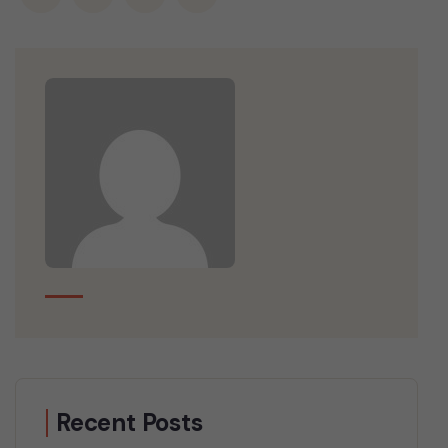
Recent Posts