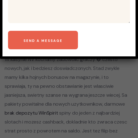
?? Waluta zamiast granic:
od plynniej wplacac i
mozesz wydawac
pieniadze do kasynie NV ??
W kasynie NV kochamy zadowolic graczy � czesto
nowych, jak i bedziesz doswiadczonych. Stad zwykle
mamy kilka hojnych bonusow na magazynie, i to
sprawiaja, ty na pewno obstawianie jest wlasciwie
jasniejsza, swietny szanse na wygrana jeszcze wiecej. Sa
pakiety powitalne dla nowych uzytkownikow, darmowe
brak depozytu WinSpirit
spiny do jeden z najbardziej
slotach i mozesz cashback, dokladnie kto zwraca czesc
strat prosto z powrotem na saldo. Jest tez filip bez