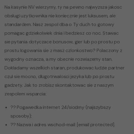
Na kasynie NV wierzymy, ty na pewno najwyzsza jakosc
obslugi uzytkownika nie koniecznie jest luksusem, ale
standardem. Nasz zespol dba o Ty duch to gotowy
pomagac gdziekolwiek dnia i bedziesz co noc. Stawac
sie pytania dotyczace bonusow, gier lub po prostu po
prostu logowania sie z masz czlonkostwo? Polaczony z
wygodny oznacza, a my obecnie rozwiazemy stan.
Dokladamy wszelkich staran, produkowac ludzie partner
czul sie mocno, dlugotrwalosci jezyka lub po prostu
gadzety. Jak to zrobisz skontaktowac sie z naszym
zespolem wsparcia:
?? Pogawedka internet 24/siodmy (najszybszy
sposoby);
?? Nazwa i adres wschod-mail: [email protected].