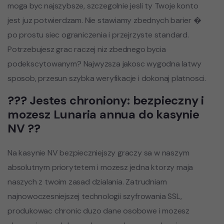
moga byc najszybsze, szczegolnie jesli ty Twoje konto
jest juz potwierdzam. Nie stawiamy zbednych barier �
po prostu siec ograniczenia i przejrzyste standard.
Potrzebujesz grac raczej niz zbednego bycia
podekscytowanym? Najwyzsza jakosc wygodna latwy
sposob, przesun szybka weryfikacje i dokonaj platnosci.
??? Jestes chroniony: bezpieczny i
mozesz Lunaria annua do kasynie
NV ??
Na kasynie NV bezpieczniejszy graczy sa w naszym
absolutnym priorytetem i mozesz jedna ktorzy maja
naszych z twoim zasad dzialania. Zatrudniam
najnowoczesniejszej technologii szyfrowania SSL,
produkowac chronic duzo dane osobowe i mozesz