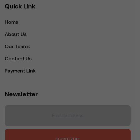
Quick Link
Home
About Us
Our Teams
Contact Us
Payment Link
Newsletter