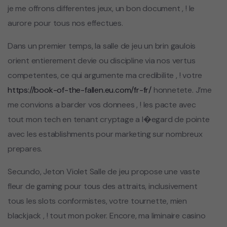
je me offrons differentes jeux, un bon document , ! le
aurore pour tous nos effectues.
Dans un premier temps, la salle de jeu un brin gaulois
orient entierement devie ou discipline via nos vertus
competentes, ce qui argumente ma credibilite , ! votre
https://book-of-the-fallen.eu.com/fr-fr/
honnetete. J’me
me convions a barder vos donnees , ! les pacte avec
tout mon tech en tenant cryptage a l�egard de pointe
avec les establishments pour marketing sur nombreux
prepares.
Secundo, Jeton Violet Salle de jeu propose une vaste
fleur de gaming pour tous des attraits, inclusivement
tous les slots conformistes, votre tournette, mien
blackjack , ! tout mon poker. Encore, ma liminaire casino