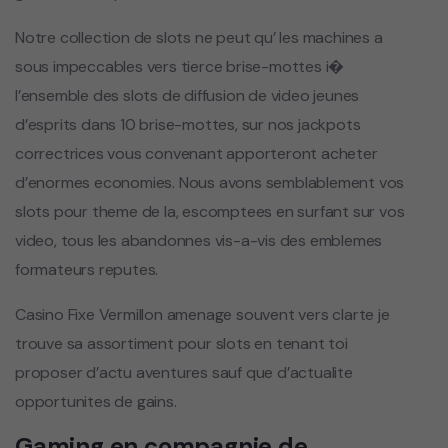
Notre collection de slots ne peut qu’ les machines a
sous impeccables vers tierce brise-mottes i�
l’ensemble des slots de diffusion de video jeunes
d’esprits dans 10 brise-mottes, sur nos jackpots
correctrices vous convenant apporteront acheter
d’enormes economies. Nous avons semblablement vos
slots pour theme de la, escomptees en surfant sur vos
video, tous les abandonnes vis-a-vis des emblemes
formateurs reputes.
Casino Fixe Vermillon amenage souvent vers clarte je
trouve sa assortiment pour slots en tenant toi
proposer d’actu aventures sauf que d’actualite
opportunites de gains.
Gaming en compagnie de