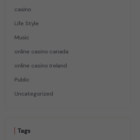
casino
Life Style
Music
online casino canada
online casino Ireland
Public
Uncategorized
Tags