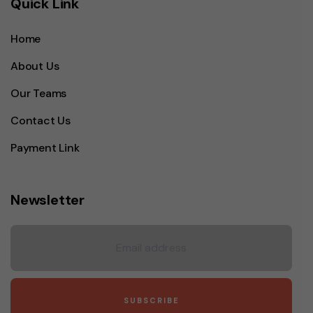
Quick Link
Home
About Us
Our Teams
Contact Us
Payment Link
Newsletter