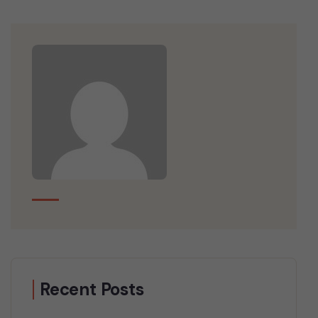
Recent Posts