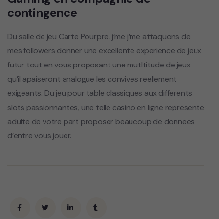
contingence
Du salle de jeu Carte Pourpre, j’me j’me attaquons de
mes followers donner une excellente experience de jeux
futur tout en vous proposant une mutltitude de jeux
qu’il apaiseront analogue les convives reellement
exigeants. Du jeu pour table classiques aux differents
slots passionnantes, une telle casino en ligne represente
adulte de votre part proposer beaucoup de donnees
d’entre vous jouer.