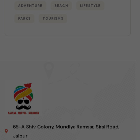
ADVENTURE
BEACH
LIFESTYLE
PARKS
TOURISMS
65-A Shiv Colony, Mundiya Ramsar, Sirsi Road,
Jaipur