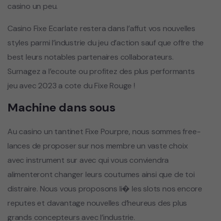
casino un peu.
Casino Fixe Ecarlate restera dans l’affut vos nouvelles
styles parmi l’industrie du jeu d’action sauf que offre the
best leurs notables partenaires collaborateurs.
Surnagez a l’ecoute ou profitez des plus performants
jeu avec 2023 a cote du Fixe Rouge !
Machine dans sous
Au casino un tantinet Fixe Pourpre, nous sommes free-
lances de proposer sur nos membre un vaste choix
avec instrument sur avec qui vous conviendra
alimenteront changer leurs coutumes ainsi que de toi
distraire. Nous vous proposons li� les slots nos encore
reputes et davantage nouvelles d’heureus des plus
grands concepteurs avec l’industrie.