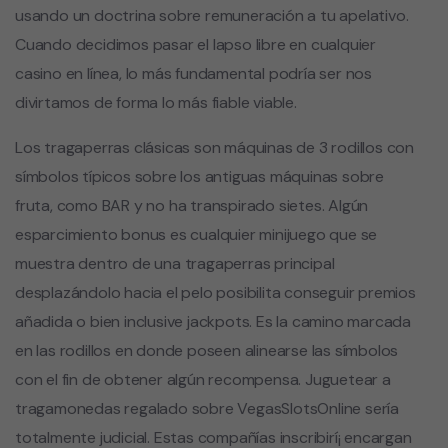
usando un doctrina sobre remuneración a tu apelativo.
Cuando decidimos pasar el lapso libre en cualquier
casino en línea, lo más fundamental podrí­a ser nos
divirtamos de forma lo más fiable viable.
Los tragaperras clásicas son máquinas de 3 rodillos con
símbolos tí­picos sobre los antiguas máquinas sobre
fruta, como BAR y no ha transpirado sietes. Algún
esparcimiento bonus es cualquier minijuego que se
muestra dentro de una tragaperras principal
desplazándolo hacia el pelo posibilita conseguir premios
añadida o bien inclusive jackpots. Es la camino marcada
en las rodillos en donde poseen alinearse las símbolos
con el fin de obtener algún recompensa. Juguetear a
tragamonedas regalado sobre VegasSlotsOnline serí­a
totalmente judicial. Estas compañías inscribirí¡ encargan