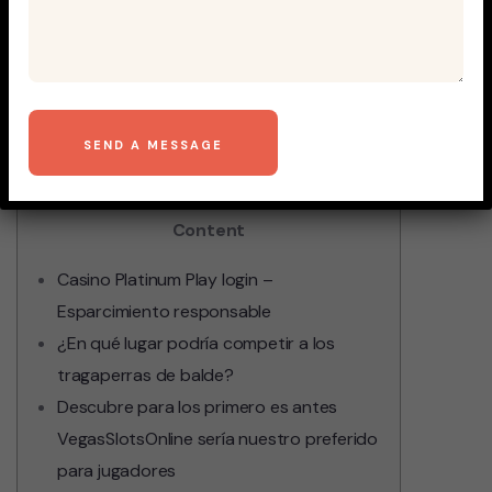
Tragaperras regalado
Máquinas Tragamonedas
Gratuito casino Platinum
Play login Online
Content
Casino Platinum Play login –
Esparcimiento responsable
¿En qué lugar podría competir a los
tragaperras de balde?
Descubre para los primero es antes
VegasSlotsOnline serí­a nuestro preferido
para jugadores