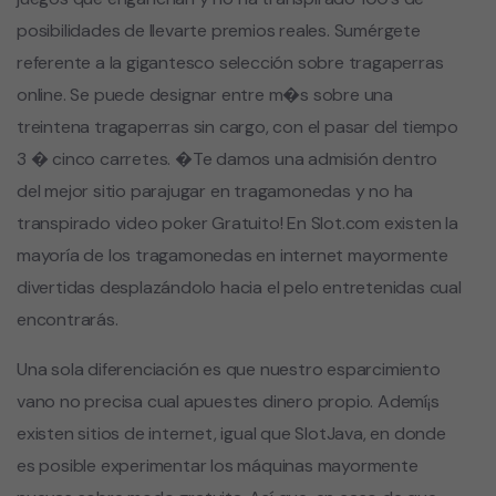
posibilidades de llevarte premios reales. Sumérgete
referente a la gigantesco selección sobre tragaperras
online. Se puede designar entre m�s sobre una
treintena tragaperras sin cargo, con el pasar del tiempo
3 � cinco carretes. �Te damos una admisión dentro
del mejor sitio parajugar en tragamonedas y no ha
transpirado video poker Gratuito! En Slot.com existen la
mayorí­a de los tragamonedas en internet mayormente
divertidas desplazándolo hacia el pelo entretenidas cual
encontrarás.
Una sola diferenciación es que nuestro esparcimiento
vano no precisa cual apuestes dinero propio. Ademí¡s
existen sitios de internet, igual que SlotJava, en donde
es posible experimentar los máquinas mayormente