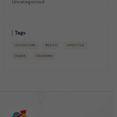
Uncategorized
Tags
ADVENTURE
BEACH
LIFESTYLE
PARKS
TOURISMS