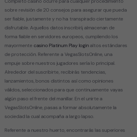
Completo casino ocurre para cualquier procedimiento
sobre revisión de 20 consejos para asegurar que pueda
ser fiable, justamente y no ha transpirado ciertamente
disfrutable. Aquellos datos inscribirí¡ almacenan de
forma fiable en servidores europeos, cumpliendo los
mayormente
casino Platinum Play login
altos estándares
de protección. Referente a VegasSlotsOnline, una
empuje sobre nuestros jugadores serí­a lo principal.
Alrededor del suscribirte, recibirás tendencias,
lanzamientos, bonos distintos así­ como opiniones
válidos, seleccionados para que continuamente vayas
algún paso el frente del manillar. En el unirte a
VegasSlotsOnline, pasas a formar absolutamente la
sociedad la cual acompaña a largo lapso.
Referente a nuestro huerto, encontrarás las superiores