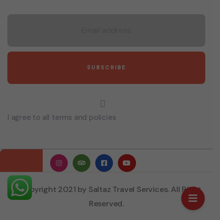
I agree to all terms and policies
© Copyright 2021 by Saltaz Travel Services. All Right
Reserved.