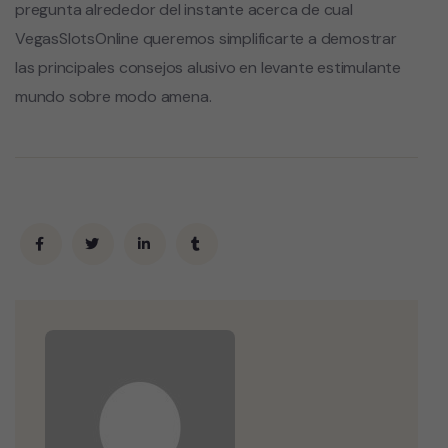
pregunta alrededor del instante acerca de cual
VegasSlotsOnline queremos simplificarte a demostrar
las principales consejos alusivo en levante estimulante
mundo sobre modo amena.