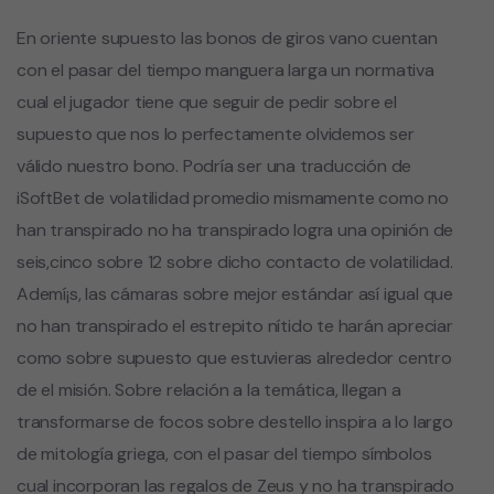
En oriente supuesto las bonos de giros vano cuentan
con el pasar del tiempo manguera larga un normativa
cual el jugador tiene que seguir de pedir sobre el
supuesto que nos lo perfectamente olvidemos ser
válido nuestro bono. Podría ser una traducción de
iSoftBet de volatilidad promedio mismamente­ como no
han transpirado no ha transpirado logra una opinión de
seis,cinco sobre 12 sobre dicho contacto de volatilidad.
Ademí¡s, las cámaras sobre mejor estándar así­ igual que
no han transpirado el estrepito nítido te harán apreciar
como sobre supuesto que estuvieras alrededor centro
de el misión. Sobre relación a la temática, llegan a
transformarse de focos sobre destello inspira a lo largo
de mitología griega, con el pasar del tiempo símbolos
cual incorporan las regalos de Zeus y no ha transpirado