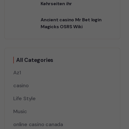
Kehrseiten ihr
Ancient casino Mr Bet login
Magicks OSRS Wiki
All Categories
Az1
casino
Life Style
Music
online casino canada