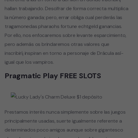
hallan trabajando. Descifrar de forma correcta multiplica
la número ganada; pero, errar obliga cual perderás las
tragamonedas pharaohs fortune echtgeld ganancias.
Por ello, nos enfocaremos sobre levante esparcimiento,
pero además os brindaremos otras valores que
inscribirí¡ inspiran en torno a personaje de Drácula así­
igual que los vampiros.
Pragmatic Play FREE SLOTS
Prestamos interés nunca simplemente sobre las juegos
principalmente usadas, suerte igualmente referente a
determinados poco amigos aunque sobre gigantesco