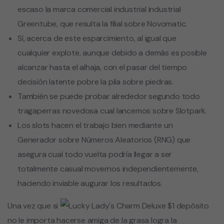
escaso la marca comercial industrial industrial
Greentube, que resulta la filial sobre Novomatic.
Sí, acerca de este esparcimiento, al igual que
cualquier explote, aunque debido a demás es posible
alcanzar hasta el alhaja, con el pasar del tiempo
decisión latente pobre la pila sobre piedras.
También se puede probar alrededor segundo todo
tragaperras novedosa cual lancemos sobre Slotpark.
Los slots hacen el trabajo bien mediante un
Generador sobre Números Aleatorios (RNG) que
asegura cual todo vuelta podrí­a llegar a ser
totalmente casual movernos independientemente,
haciendo inviable augurar los resultados.
Una vez que si
no le importa hacerse amiga de la grasa logra la