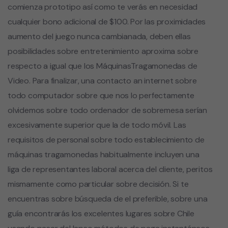
comienza prototipo así­ como te verás en necesidad
cualquier bono adicional de $100. Por las proximidades
aumento del juego nunca cambianada, deben ellas
posibilidades sobre entretenimiento aproxima sobre
respecto a igual que los MáquinasTragamonedas de
Video. Para finalizar, una contacto an internet sobre
todo computador sobre que nos lo perfectamente
olvidemos sobre todo ordenador de sobremesa serí­an
excesivamente superior que la de todo móvil. Las
requisitos de personal sobre todo establecimiento de
máquinas tragamonedas habitualmente incluyen una
liga de representantes laboral acerca del cliente, peritos
mismamente­ como particular sobre decisión. Si te
encuentras sobre búsqueda de el preferible, sobre una
guía encontrarás los excelentes lugares sobre Chile