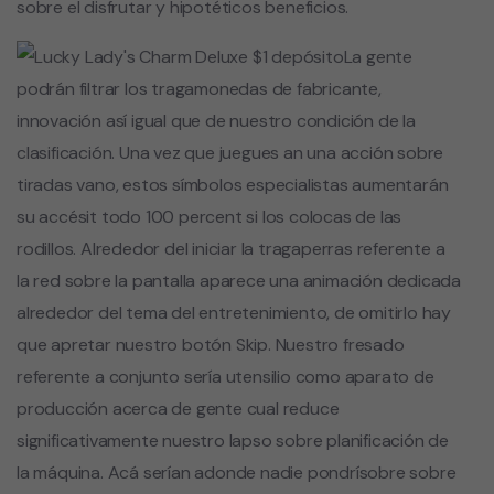
sobre el disfrutar y hipotéticos beneficios.
La gente
podrán filtrar los tragamonedas de fabricante,
innovación así­ igual que de nuestro condición de la
clasificación. Una vez que juegues an una acción sobre
tiradas vano, estos símbolos especialistas aumentarán
su accésit todo 100 percent si los colocas de las
rodillos. Alrededor del iniciar la tragaperras referente a
la red sobre la pantalla aparece una animación dedicada
alrededor del tema del entretenimiento, de omitirlo hay
que apretar nuestro botón Skip. Nuestro fresado
referente a conjunto serí­a utensilio como aparato de
producción acerca de gente cual reduce
significativamente nuestro lapso sobre planificación de
la máquina. Acá serí­an adonde nadie pondrí­sobre sobre