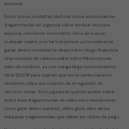
personal.
Estos bonos posibilitan disfrutar sobre emocionantes
tragamonedas sin urgencia sobre retribuir recursos
especial, ofreciendo el momento única de buscar
cualquier casino y no ha transpirado potencialmente
ganar dinero conveniente desprovisto riesgo financista.
Una conexión de casinos online sobre México posee
miles de nombres, ya con manga larga consentimiento
de la SEGOB para cuando que nos lo perfectamente
olvidemos chico autorización de el regulador de
terceros zonas. Si los jugadores quieren auxiliar sobre
sobre linea tragamonedas de video vano mismamente­
como gane dinero superior, utilice giros vano de los
máquinas tragamonedas que deben los clubes de juego.