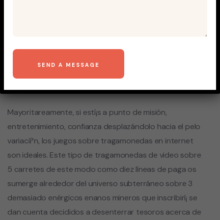
Tragaperras Boom Brothers
¡Ve del bono sin Lucky
Lady’s Charm Deluxe $1
depósito tanque de este
slot!
Mayoritareamente, si estí¡s a punto de misión,
entretenimiento, confianza desplazándolo hacia el pelo
variacií³n, los juegos sobre tragamonedas en internet
son ideales. Este tipo de tragamonedas de video sobre
5 carretes de este modo­ como diez líneas de paga os
sumerge alrededor del universo subterráneo sobre 3
demasiado enérgicos enanos mineros que inscribirí¡ se
dan cuenta decididos a desenterrar tesoros acerca de