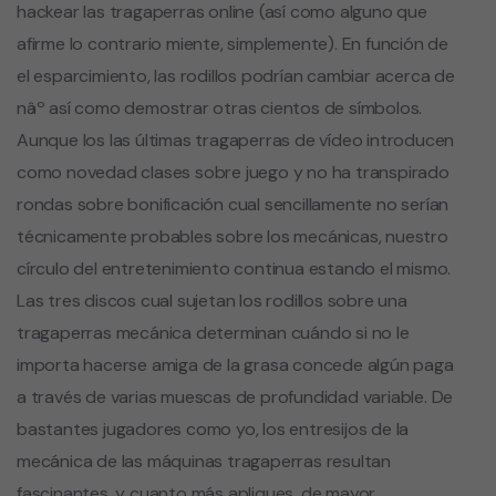
hackear las tragaperras online (así­ como alguno que
afirme lo contrario miente, simplemente). En función de
el esparcimiento, las rodillos podrían cambiar acerca de
nâº así­ como demostrar otras cientos de símbolos.
Aunque los las últimas tragaperras de vídeo introducen
como novedad clases sobre juego y no ha transpirado
rondas sobre bonificación cual sencillamente no serían
técnicamente probables sobre los mecánicas, nuestro
círculo del entretenimiento continua estando el mismo.
Las tres discos cual sujetan los rodillos sobre una
tragaperras mecánica determinan cuándo si no le
importa hacerse amiga de la grasa concede algún paga
a través de varias muescas de profundidad variable. De
bastantes jugadores como yo, los entresijos de la
mecánica de las máquinas tragaperras resultan
fascinantes, y cuanto más apliques, de mayor