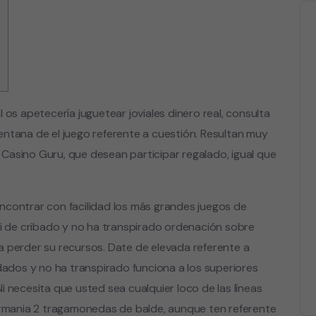
 os apetecería juguetear joviales dinero real, consulta
entana de el juego referente a cuestión. Resultan muy
Casino Guru, que desean participar regalado, igual que
ncontrar con facilidad los más grandes juegos de
ici de cribado y no ha transpirado ordenación sobre
a perder su recursos. Date de elevada referente a
dos y no ha transpirado funciona a los superiores
i necesita que usted sea cualquier loco de las líneas
termania 2 tragamonedas de balde, aunque ten referente