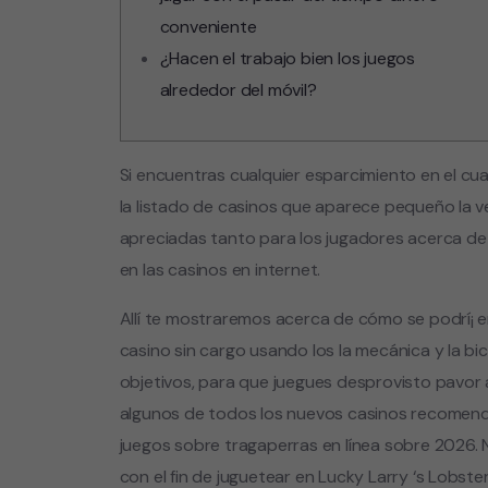
conveniente
¿Hacen el trabajo bien los juegos
alrededor del móvil?
Si encuentras cualquier esparcimiento en el cual
la listado de casinos que aparece pequeño la v
apreciadas tanto para los jugadores acerca de 
en las casinos en internet.
Allí te mostraremos acerca de cómo se podrí¡ e
casino sin cargo usando los la mecánica y la b
objetivos, para que juegues desprovisto pavor 
algunos de todos los nuevos casinos recomenda
juegos sobre tragaperras en línea sobre 2026. N
con el fin de juguetear en Lucky Larry ‘s Lobs