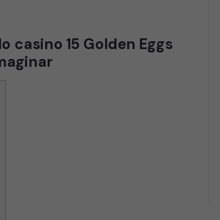
 casino 15 Golden Eggs
maginar