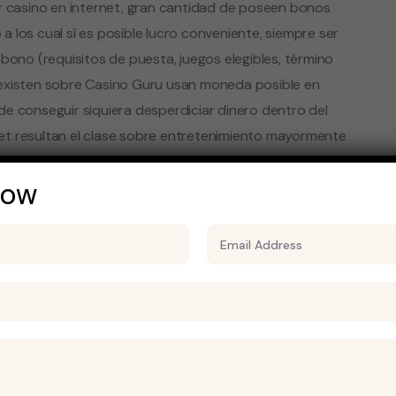
er casino en internet, gran cantidad de poseen bonos
 los cual sí es posible lucro conveniente, siempre ser
 bono (requisitos de puesta, juegos elegibles, término
 existen sobre Casino Guru usan moneda posible en
de conseguir siquiera desperdiciar dinero dentro del
et resultan el clase sobre entretenimiento mayormente
e Argentina.Acá acerca de CasinoOnlineChile.com,
Now
nedas sin cargo. Los tragamonedas gratuito son
o cual se pueden competir carente dinero favorable y
 ¿La manera sobre cómo se
e el lugar en internet?
rente depósito sobre la tragamonedas Hot Spin
a larga un bono de el 100% incluso doscientos€ dentro