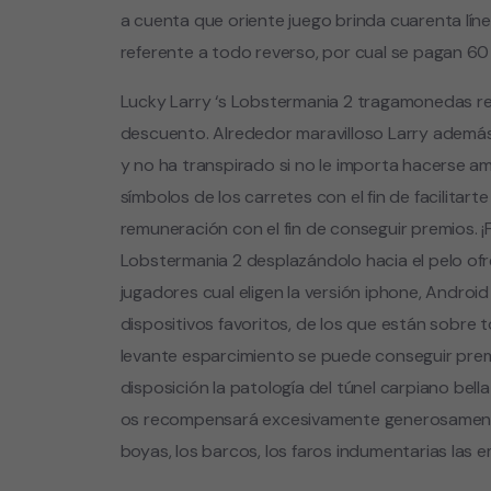
a cuenta que oriente juego brinda cuarenta lí
referente a todo reverso, por cual se pagan 60
Lucky Larry ‘s Lobstermania 2 tragamonedas r
descuento. Alrededor maravilloso Larry además 
y no ha transpirado si no le importa hacerse am
símbolos de los carretes con el fin de facilita
remuneración con el fin de conseguir premios. 
Lobstermania 2 desplazándolo hacia el pelo ofr
jugadores cual eligen la versión iphone, Androi
dispositivos favoritos, de los que están sobre
levante esparcimiento se puede conseguir premi
disposición la patologí­a del túnel carpiano bel
os recompensará excesivamente generosamente, t
boyas, los barcos, los faros indumentarias las