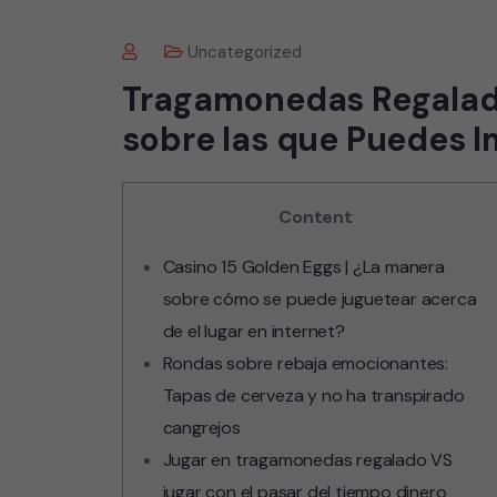
Uncategorized
Tragamonedas Regalado
sobre las que Puedes I
Content
Casino 15 Golden Eggs | ¿La manera
sobre cómo se puede juguetear acerca
de el lugar en internet?
Rondas sobre rebaja emocionantes:
Tapas de cerveza y no ha transpirado
cangrejos
Jugar en tragamonedas regalado VS
jugar con el pasar del tiempo dinero