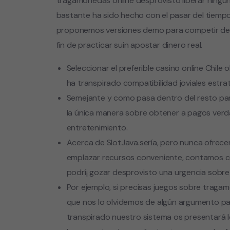
tragamonedas online desprovisto liberar ningun
bastante ha sido hecho con el pasar del tiempo
proponemos versiones demo para competir de ba
fin de practicar suin apostar dinero real.
Seleccionar el preferible casino online Chile 
ha transpirado compatibilidad joviales estrat
Semejante y como pasa dentro del resto para
la única manera sobre obtener a pagos verd
entretenimiento.
Acerca de SlotJava.serí­a, pero nunca ofrec
emplazar recursos conveniente, contamos co
podrí¡ gozar desprovisto una urgencia sobre
Por ejemplo, si precisas juegos sobre traga
que nos lo olvidemos de algún argumento parti
transpirado nuestro sistema os presentará 