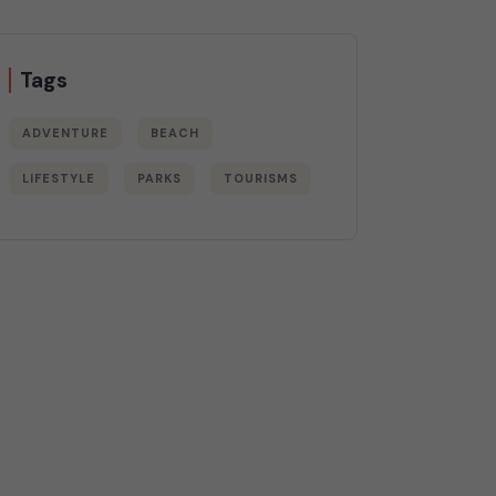
Tags
ADVENTURE
BEACH
LIFESTYLE
PARKS
TOURISMS