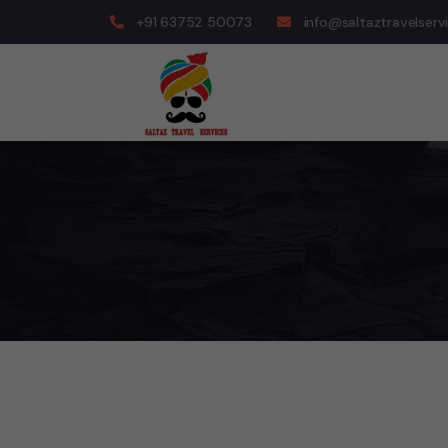
+91 63752 50073
info@saltaztravelserv