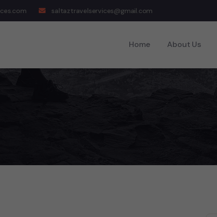
ices.com
saltaztravelservices@gmail.com
Home
About Us