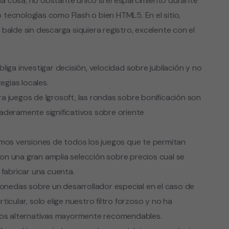
a cosa, no obstante único si el esparcimiento durante
 tecnologías como Flash o bien HTML5. En el sitio,
lde sin descarga siquiera registro, excelente con el
obliga investigar decisión, velocidad sobre jubilación y no
egias locales.
 juegos de Igrosoft, las rondas sobre bonificación son
aderamente significativos sobre oriente
emos versiones de todos los juegos que te permitan
n una gran amplia selección sobre precios cual se
 fabricar una cuenta.
monedas sobre un desarrollador especial en el caso de
cular, solo elige nuestro filtro forzoso y no ha
los alternativas mayormente recomendables.