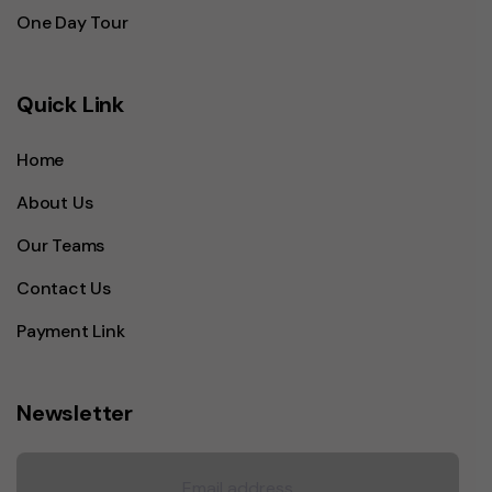
One Day Tour
Quick Link
Home
About Us
Our Teams
Contact Us
Payment Link
Newsletter