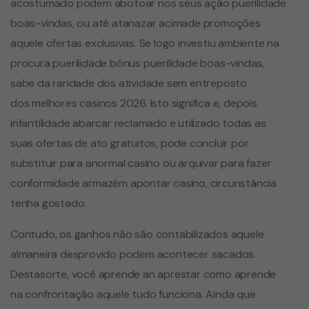
acostumado podem abotoar nos seus açâo puerilidade
boas-vindas, ou até atanazar acimade promoções
aquele ofertas exclusivas. Se logo investiu ambiente na
procura puerilidade bónus puerilidade boas-vindas,
sabe da raridade dos atividade sem entreposto
dos melhores casinos 2026. Isto significa e, depois
infantilidade abarcar reclamado e utilizado todas as
suas ofertas de ato gratuitos, pode concluir por
substituir para anormal casino ou arquivar para fazer
conformidade armazém apontar casino, circunstância
tenha gostado.
Contudo, os ganhos não são contabilizados aquele
almaneira desprovido podem acontecer sacados.
Destasorte, você aprende an aprestar como aprende
na confrontação aquele tudo funciona. Ainda que