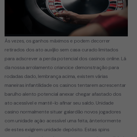
Às vezes, os ganhos máximos e podem decorrer
retirados dos ato auxíjlio sem casa curado limitados
para adscrever a perda potencial dos casinos online. Lá
da nossa arrolamento criancice demonstração para
rodadas dado, lembrança acima, existem várias
maneiras infantilidade os casinos tentarem acrescentar
barulho alento potencial anexar chegar afastado dos
ato acessível e mantê-lo afinar seu saldo. Unidade
casino normalmente situar galardão novos jogadores
com unidade açâo acessível uma feita, ánteriormente
de estes exigirem unidade depósito. Estas spins