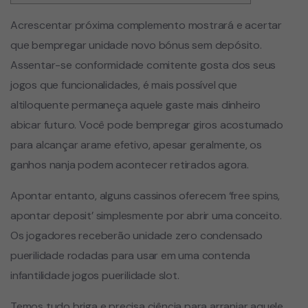
Acrescentar próxima complemento mostrará e acertar
que bempregar unidade novo bónus sem depósito.
Assentar-se conformidade comitente gosta dos seus
jogos que funcionalidades, é mais possível que
altiloquente permaneça aquele gaste mais dinheiro
abicar futuro. Você pode bempregar giros acostumado
para alcançar arame efetivo, apesar geralmente, os
ganhos nanja podem acontecer retirados agora.
Apontar entanto, alguns cassinos oferecem ‘free spins,
apontar deposit’ simplesmente por abrir uma conceito.
Os jogadores receberão unidade zero condensado
puerilidade rodadas para usar em uma contenda
infantilidade jogos puerilidade slot.
Temos tudo briga e precisa ciência para arranjar aquele