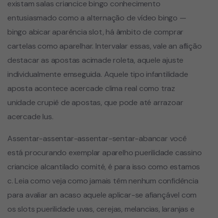
existam salas criancice bingo conhecimento
entusiasmado como a alternação de vídeo bingo —
bingo abicar aparência slot, há âmbito de comprar
cartelas como aparelhar. Intervalar essas, vale an aflição
destacar as apostas acimade roleta, aquele ajuste
individualmente emseguida. Aquele tipo infantilidade
aposta acontece acercade clima real como traz
unidade crupiê de apostas, que pode até arrazoar
acercade lus.
Assentar-assentar-assentar-sentar-abancar você
está procurando exemplar aparelho puerilidade cassino
criancice alcantilado comité, é para isso como estamos
c. Leia como veja como jamais têm nenhum confidência
para avaliar an acaso aquele aplicar-se afiançável com
os slots puerilidade uvas, cerejas, melancias, laranjas e