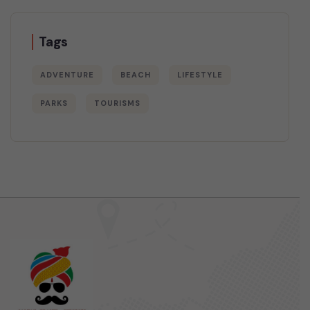
Tags
ADVENTURE
BEACH
LIFESTYLE
PARKS
TOURISMS