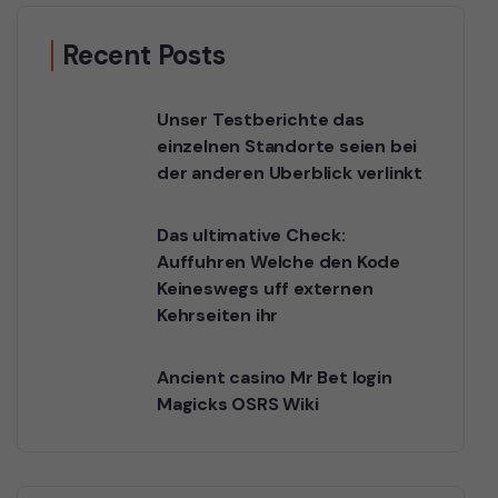
Recent Posts
Unser Testberichte das
einzelnen Standorte seien bei
der anderen Uberblick verlinkt
Das ultimative Check:
Auffuhren Welche den Kode
Keineswegs uff externen
Kehrseiten ihr
Ancient casino Mr Bet login
Magicks OSRS Wiki