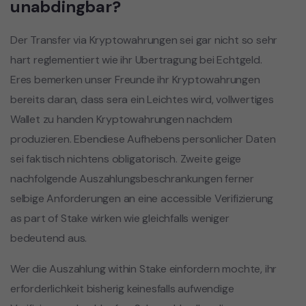
unabdingbar?
Der Transfer via Kryptowahrungen sei gar nicht so sehr
hart reglementiert wie ihr Ubertragung bei Echtgeld.
Eres bemerken unser Freunde ihr Kryptowahrungen
bereits daran, dass sera ein Leichtes wird, vollwertiges
Wallet zu handen Kryptowahrungen nachdem
produzieren. Ebendiese Aufhebens personlicher Daten
sei faktisch nichtens obligatorisch. Zweite geige
nachfolgende Auszahlungsbeschrankungen ferner
selbige Anforderungen an eine accessible Verifizierung
as part of Stake wirken wie gleichfalls weniger
bedeutend aus.
Wer die Auszahlung within Stake einfordern mochte, ihr
erforderlichkeit bisherig keinesfalls aufwendige