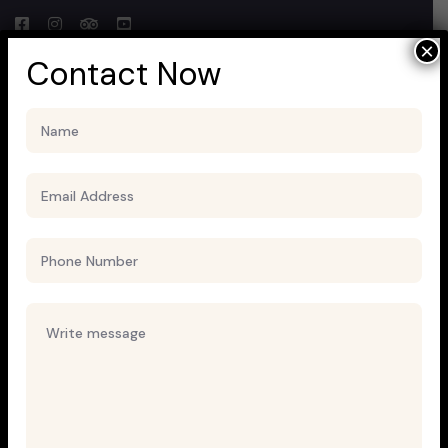
×
Contact Now
Uncategorized