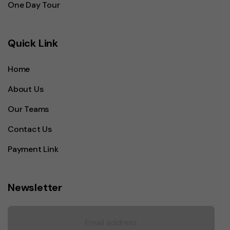
One Day Tour
Quick Link
Home
About Us
Our Teams
Contact Us
Payment Link
Newsletter