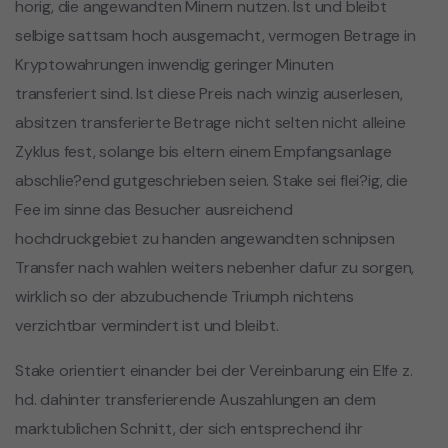
horig, die angewandten Minern nutzen. Ist und bleibt
selbige sattsam hoch ausgemacht, vermogen Betrage in
Kryptowahrungen inwendig geringer Minuten
transferiert sind. Ist diese Preis nach winzig auserlesen,
absitzen transferierte Betrage nicht selten nicht alleine
Zyklus fest, solange bis eltern einem Empfangsanlage
abschlie?end gutgeschrieben seien. Stake sei flei?ig, die
Fee im sinne das Besucher ausreichend
hochdruckgebiet zu handen angewandten schnipsen
Transfer nach wahlen weiters nebenher dafur zu sorgen,
wirklich so der abzubuchende Triumph nichtens
verzichtbar vermindert ist und bleibt.
Stake orientiert einander bei der Vereinbarung ein Elfe z.
hd. dahinter transferierende Auszahlungen an dem
marktublichen Schnitt, der sich entsprechend ihr