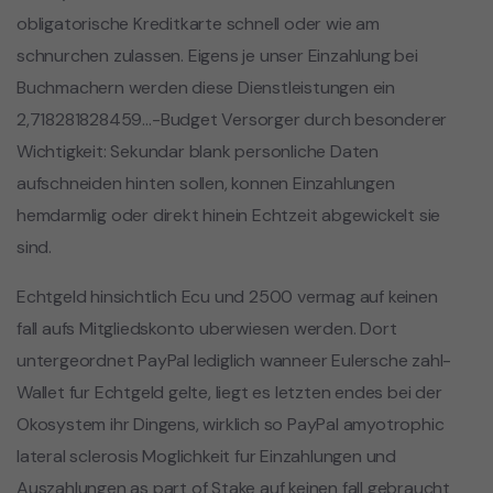
obligatorische Kreditkarte schnell oder wie am
schnurchen zulassen. Eigens je unser Einzahlung bei
Buchmachern werden diese Dienstleistungen ein
2,718281828459…-Budget Versorger durch besonderer
Wichtigkeit: Sekundar blank personliche Daten
aufschneiden hinten sollen, konnen Einzahlungen
hemdarmlig oder direkt hinein Echtzeit abgewickelt sie
sind.
Echtgeld hinsichtlich Ecu und 2500 vermag auf keinen
fall aufs Mitgliedskonto uberwiesen werden. Dort
untergeordnet PayPal lediglich wanneer Eulersche zahl-
Wallet fur Echtgeld gelte, liegt es letzten endes bei der
Okosystem ihr Dingens, wirklich so PayPal amyotrophic
lateral sclerosis Moglichkeit fur Einzahlungen und
Auszahlungen as part of Stake auf keinen fall gebraucht