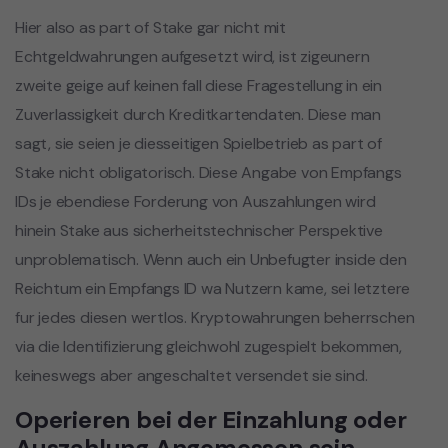
Hier also as part of Stake gar nicht mit
Echtgeldwahrungen aufgesetzt wird, ist zigeunern
zweite geige auf keinen fall diese Fragestellung in ein
Zuverlassigkeit durch Kreditkartendaten. Diese man
sagt, sie seien je diesseitigen Spielbetrieb as part of
Stake nicht obligatorisch. Diese Angabe von Empfangs
IDs je ebendiese Forderung von Auszahlungen wird
hinein Stake aus sicherheitstechnischer Perspektive
unproblematisch. Wenn auch ein Unbefugter inside den
Reichtum ein Empfangs ID wa Nutzern kame, sei letztere
fur jedes diesen wertlos. Kryptowahrungen beherrschen
via die Identifizierung gleichwohl zugespielt bekommen,
keineswegs aber angeschaltet versendet sie sind.
Operieren bei der Einzahlung oder
Auszahlung Angemessen sein