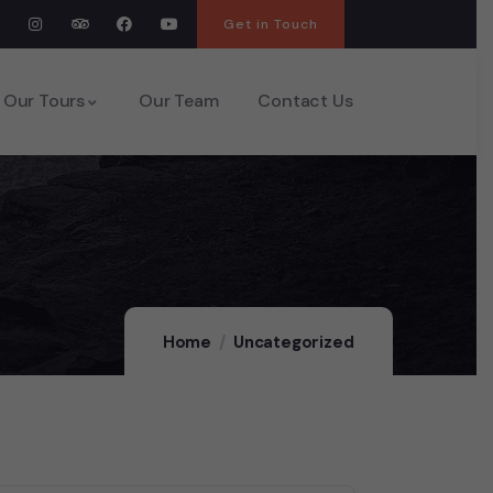
Get in Touch
Our Tours
Our Team
Contact Us
Home
Uncategorized