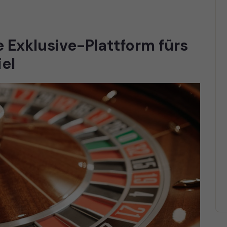
e Exklusive-Plattform fürs
iel