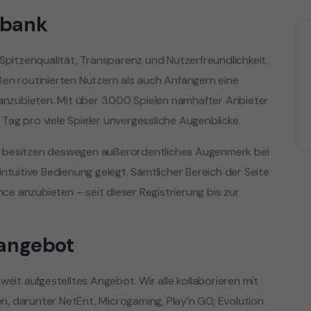
lbank
Spitzenqualität, Transparenz und Nutzerfreundlichkeit.
ßen routinierten Nutzern als auch Anfängern eine
nzubieten. Mit über 3.000 Spielen namhafter Anbieter
Tag pro viele Spieler unvergessliche Augenblicke.
d besitzen deswegen außerordentliches Augenmerk bei
intuitive Bedienung gelegt. Sämtlicher Bereich der Seite
e anzubieten – seit dieser Registrierung bis zur
langebot
weit aufgestelltes Angebot. Wir alle kollaborieren mit
, darunter NetEnt, Microgaming, Play’n GO, Evolution