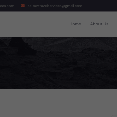
ices.com
saltaztravelservices@gmail.com
Home
About Us