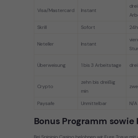
drei
Visa/Mastercard
Instant
Arb
Skrill
Sofort
24h
vie
Neteller
Instant
Stu
Überweisung
1 bis 3 Arbeitstage
drei
zehn bis dreißig
Crypto
zwe
min
Paysafe
Unmittelbar
N/A
Bonus Programm sowie
Bei Spininio Casino belohnen wir Eure Treue mi