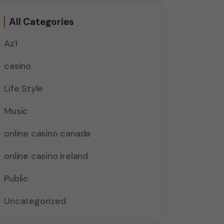
All Categories
Az1
casino
Life Style
Music
online casino canada
online casino Ireland
Public
Uncategorized