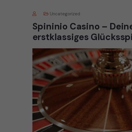
Uncategorized
Spininio Casino – Dein
erstklassiges Glückssp