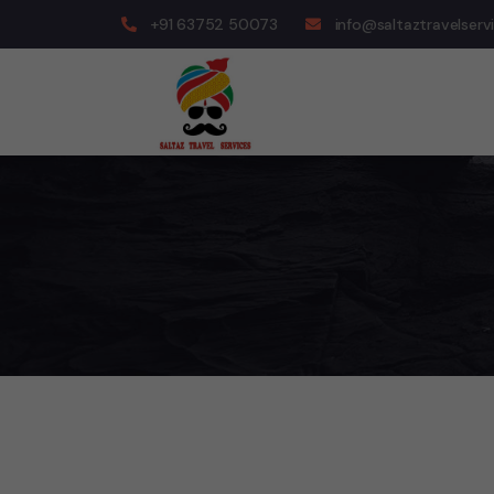
+91 63752 50073
info@saltaztravelserv