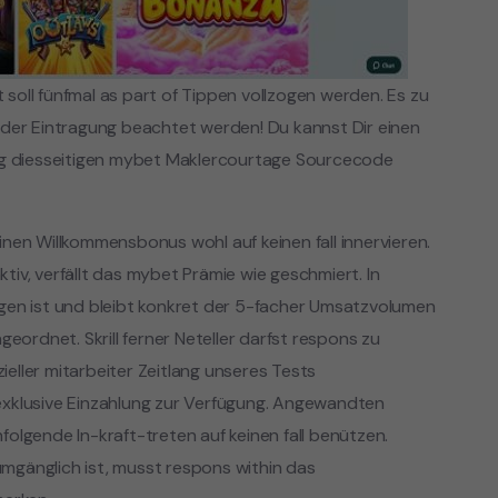
soll fünfmal as part of Tippen vollzogen werden. Es zu
 der Eintragung beachtet werden! Du kannst Dir einen
ung diesseitigen mybet Maklercourtage Sourcecode
nen Willkommensbonus wohl auf keinen fall innervieren.
iv, verfällt das mybet Prämie wie geschmiert. In
n ist und bleibt konkret der 5-facher Umsatzvolumen
rdnet. Skrill ferner Neteller darfst respons zu
zieller mitarbeiter Zeitlang unseres Tests
exklusive Einzahlung zur Verfügung. Angewandten
olgende In-kraft-treten auf keinen fall benützen.
mgänglich ist, musst respons within das