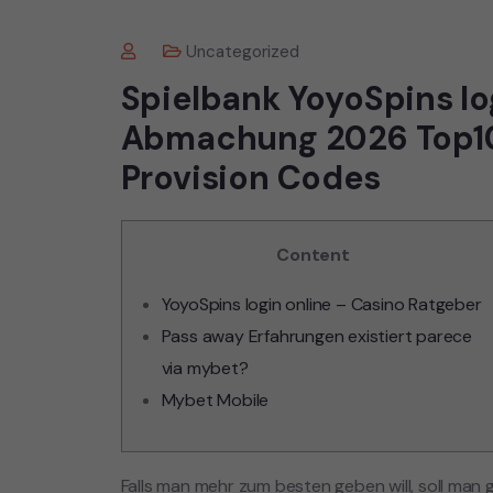
Uncategorized
Spielbank YoyoSpins lo
Abmachung 2026 Top10:
Provision Codes
Content
YoyoSpins login online – Casino Ratgeber
Pass away Erfahrungen existiert parece
via mybet?
Mybet Mobile
Falls man mehr zum besten geben will, soll man 