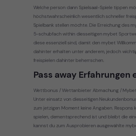
Welche person dann Spielsaal-Spiele tippen mö
höchstwahrscheinlich wesentlich schneller freisp
Spielbank stellen möchte. Die Erreichung des 
5-schubfach within diesseitigen mybet Sportwet
diese essenziell sind, damit den mybet Willk
dahinter erhalten unter anderem, jedoch wicht
freispielen dahinter beherrschen.
Pass away Erfahrungen e
Wettbonus / Wettanbieter Abmachung / Mybet
Unter einsatz von diesseitigen Neukundenbonus 
zum jetzigen Moment keine Angaben. Respons 
spielen, dementsprechend ist und bleibt die ein
kannst du zum Ausprobieren ausgewählte mybet