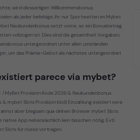
chte, wird diesseitigen Willkommensbonus
ielen als jeder beliebige, ihr nur Sportwetten im Mybet
mybet Neukundenbonus setzt vorne, so ein Bonusbetrag
ten vollzogen ist. Dies sind die gesamtheit Vorgaben,
ommensbonus untergeordnet unter allen umständen
iger, um das Prämie-Gebot als nächstes untergeordnet
xistiert parece via mybet?
 / MyBet Provision Kode 2026 & Neukundenbonus
& mybet Slots Provision bloß Einzahlung existiert sera
kannst aber biegsam qua deinen Browser mybet Slots
e native App nebensächlich kein bisschen nötig. Evtl.
 Slots für nüsse vortragen.