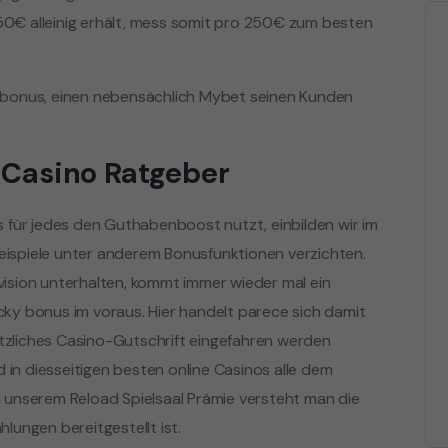
0€ alleinig erhält, mess somit pro 250€ zum besten
sbonus, einen nebensächlich Mybet seinen Kunden
– Casino Ratgeber
 für jedes den Guthabenboost nutzt, einbilden wir im
ispiele unter anderem Bonusfunktionen verzichten.
ision unterhalten, kommt immer wieder mal ein
ky bonus im voraus. Hier handelt parece sich damit
ätzliches Casino-Gutschrift eingefahren werden
d in diesseitigen besten online Casinos alle dem
 unserem Reload Spielsaal Prämie versteht man die
lungen bereitgestellt ist.