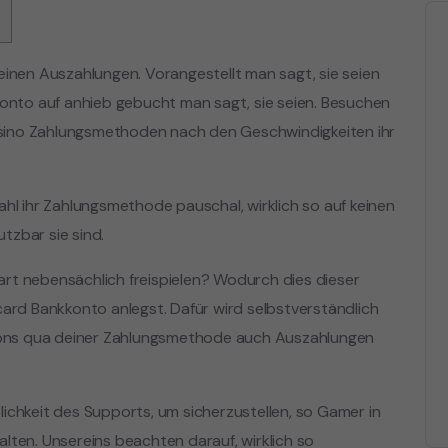
einen Auszahlungen. Vorangestellt man sagt, sie seien
rkonto auf anhieb gebucht man sagt, sie seien. Besuchen
 Kasino Zahlungsmethoden nach den Geschwindigkeiten ihr
ahl ihr Zahlungsmethode pauschal, wirklich so auf keinen
tzbar sie sind.
rt nebensächlich freispielen? Wodurch dies dieser
card Bankkonto anlegst. Dafür wird selbstverständlich
espons qua deiner Zahlungsmethode auch Auszahlungen
ichkeit des Supports, um sicherzustellen, so Gamer in
lten. Unsereins beachten darauf, wirklich so