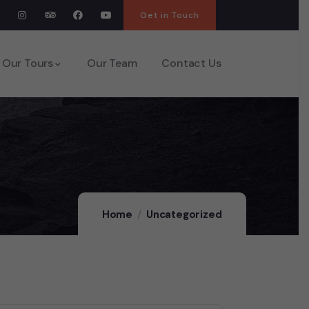
Get in Touch
Our Tours
Our Team
Contact Us
Home
Uncategorized