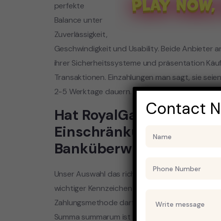
perfekte
Balance unter
Zuverlässigkeit,
Geschwindigkeit und Usability. Beide Anbieter 
ihrer Sicherheitssysteme und präsentation Käufe
Transaktionen. Einzahlungen man sagt, sie seie
2-5 Werktage dauern.
Contact 
Hat RoyalGame Casino Pr
Einschränkungen in Bo
Banküberweisung?
Unser Auswahl das richtigen Zahlungsmethode ino
wichtiger Kennzeichen je ein sicheres ferner erfo
Zahlungsmethode darf dafür beitragen, dies Spie
Summa summarum ist und bleibt nachfolgende Se