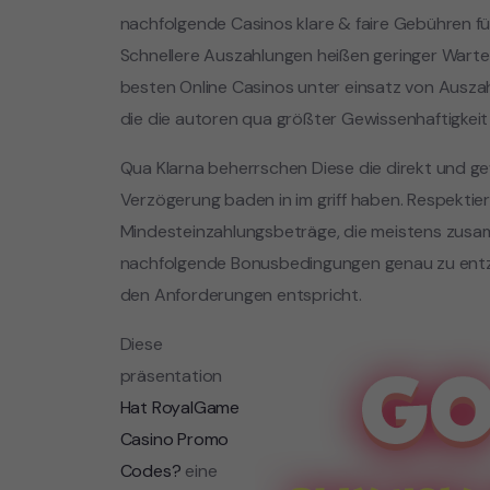
nachfolgende Casinos klare & faire Gebühren f
Schnellere Auszahlungen heißen geringer Wartez
besten Online Casinos unter einsatz von Auszahl
die die autoren qua größter Gewissenhaftigkeit
Qua Klarna beherrschen Diese die direkt und ge
Verzögerung baden in im griff haben. Respektie
Mindesteinzahlungsbeträge, die meistens zusam
nachfolgende Bonusbedingungen genau zu entziff
den Anforderungen entspricht.
Diese
präsentation
Hat RoyalGame
Casino Promo
Codes?
eine