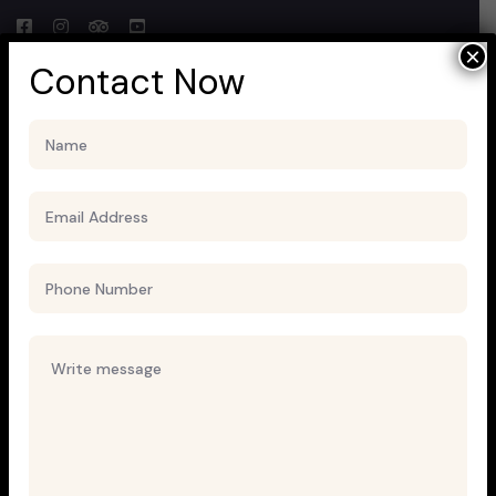
×
Contact Now
Uncategorized