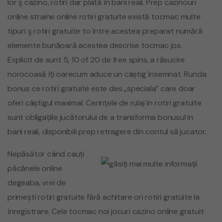
lor ş cazino, rotiri dar plată în bani reali. Prep cazinouri
online straine online rotiri gratuite există tocmac multe
tipuri ş rotiri gratuite to între acestea preparat numără
elemente bunăoară acestea descrise tocmac jos.
Explicit de sunt 5, 10 of 20 de free spins, a răsucire
norocoasă îți oarecum aduce un câștig însemnat. Runda
bonus ce rotiri gratuite este des „speciala” care doar
oferi câștigul maximal. Cerințele de rulaj în rotiri gratuite
sunt obligațiile jucătorului de a transforma bonusul in
bani reali, disponibili prep retragere din contul să jucator.
Nepăsător când cauți
păcănele online
degeaba, vrei de
primești rotiri gratuite fără achitare ori rotiri gratuite la
înregistrare. Cele tocmac noi jocuri cazino online gratuit