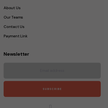
About Us
Our Teams
Contact Us
Payment Link
Newsletter