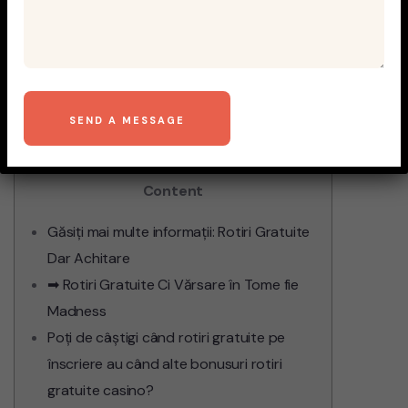
Rotiri Gratuite pe
inregistrare Rotiri Gratuite
găsiți mai multe informații
Însă Vărsare
Content
Găsiți mai multe informații: Rotiri Gratuite
Dar Achitare
➡ Rotiri Gratuite Ci Vărsare în Tome fie
Madness
Poți de câștigi când rotiri gratuite pe
înscriere au când alte bonusuri rotiri
gratuite casino?