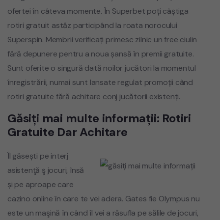
ofertei în câteva momente. În Superbet poți câștiga
rotiri gratuit astăz participând la roata norocului
Superspin. Membrii verificați primesc zilnic un free ciulin
fără depunere pentru a noua șansă în premii gratuite.
Sunt oferite o singură dată noilor jucători la momentul
înregistrării, numai sunt lansate regulat promoții când
rotiri gratuite fără achitare conj jucătorii existenți.
Găsiți mai multe informații: Rotiri
Gratuite Dar Achitare
Îl găsești pe interj
asistenţă ş jocuri, însă
și pe aproape care
cazino online în care te vei adera. Gates fie Olympus nu
este un maşină în când îl vei a răsufla pe sălile de jocuri,