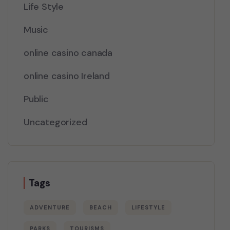
Life Style
Music
online casino canada
online casino Ireland
Public
Uncategorized
Tags
ADVENTURE
BEACH
LIFESTYLE
PARKS
TOURISMS