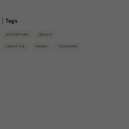
Tags
ADVENTURE
BEACH
LIFESTYLE
PARKS
TOURISMS