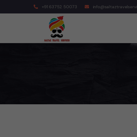
+91 63752 50073
info@saltaztravelserv