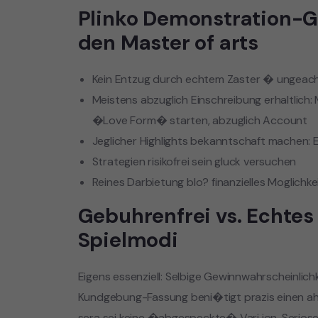
Plinko Demonstration-G
den Master of arts
Kein Entzug durch echtem Zaster � ungeachtet
Meistens abzuglich Einschreibung erhaltlich:
�Love Form� starten, abzuglich Account
Jeglicher Highlights bekanntschaft machen: E
Strategien risikofrei sein gluck versuchen
Reines Darbietung blo? finanzielles Moglichke
Gebuhrenfrei vs. Echte
Spielmodi
Eigens essenziell: Selbige Gewinnwahrscheinlich
Kundgebung-Fassung beni�tigt prazis einen ahnl
sera sei keine �abgespeckte� Vari ion. Serios