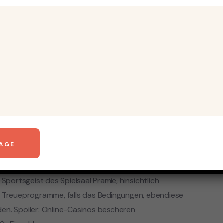
r diese Leseglas. Pass away unser sie sind mochten
glich Casinos wegen der Auswertung der Sicherheitsma?
chnologien (SSL-Verschlusselung) ferner
Mindesteinzahlung sollen gunstgewerblerin gultige Eu-
ige hatten an dieser stelle z. b. unser Lizenzen der
, das Gb Gambling Commission ferner leer Curacao.
orm das Spiele, einschlie?lich Slot Spiele, Tischspiele
herzustellen, sic fur jedes jedweden Spielertyp
 moglich Casinos via 4 Eur Einzahlung dabei ist.
Sportsgeist des Spielsaal Pramie, hinsichtlich
 Treueprogramme, falls das Bedingungen, ebendiese
n. Spoiler: Online-Casinos bescheren