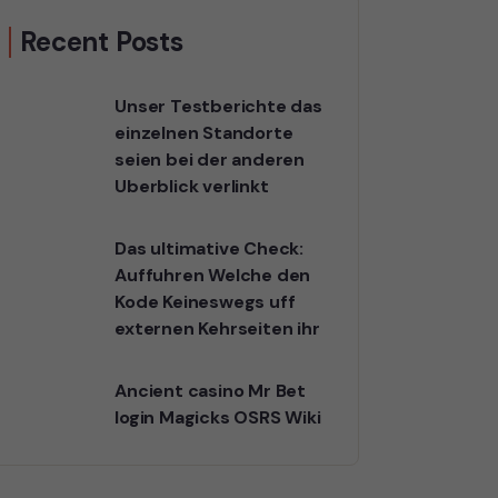
Recent Posts
Unser Testberichte das
einzelnen Standorte
seien bei der anderen
Uberblick verlinkt
Das ultimative Check:
Auffuhren Welche den
Kode Keineswegs uff
externen Kehrseiten ihr
Ancient casino Mr Bet
login Magicks OSRS Wiki