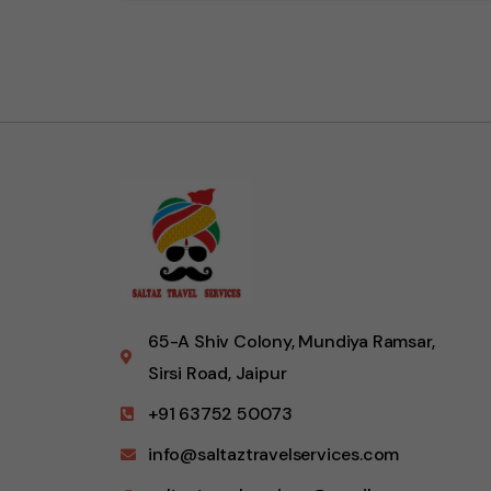
65-A Shiv Colony, Mundiya Ramsar,
Sirsi Road, Jaipur
+91 63752 50073
info@saltaztravelservices.com