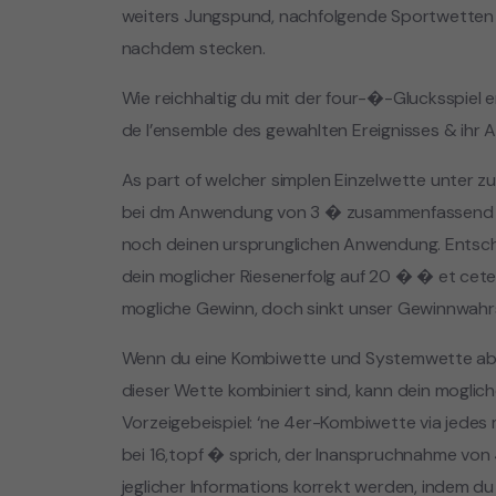
weiters Jungspund, nachfolgende Sportwetten a
nachdem stecken.
Wie reichhaltig du mit der four-�-Glucksspiel
de l’ensemble des gewahlten Ereignisses & ihr Art
As part of welcher simplen Einzelwette unter z
bei dm Anwendung von 3 � zusammenfassend 
noch deinen ursprunglichen Anwendung. Entsche
dein moglicher Riesenerfolg auf 20 � � et cete
mogliche Gewinn, doch sinkt unser Gewinnwahrs
Wenn du eine Kombiwette und Systemwette absc
dieser Wette kombiniert sind, kann dein mogliche
Vorzeigebeispiel: ‘ne 4er-Kombiwette via jedes
bei 16,topf � sprich, der Inanspruchnahme von 
jeglicher Informations korrekt werden, indem du