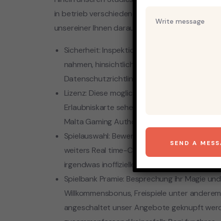
in betrieb verschiedenen Kriterien prazise unte
unsereiner Ihnen daraufhin darlegen:
Sicherheit: Inspektion ihr Loyalitat des mo
nahmen, hinsichtlich z.b. Verschlusselungste
Datenschutzrichtlinien.
Lizenz: Diese moglich Casinos via three Ecu 
Erlaubniskarte sehen. Den interessanten Prest
Malta Gaming Authority, der Schweizer ESBK
Spielauswahl: Bewertung der Vielfalt weiters F
weiters Real time-Casino-Optionen, damit sic
irgendwas inoffizieller mitarbeiter Bieten des
Spielbank Pramie: Besprechung ihr Magie und 
Willkommensbonus, Freispiele unter anderem
angeschaltet unser Angebote geknupft werde