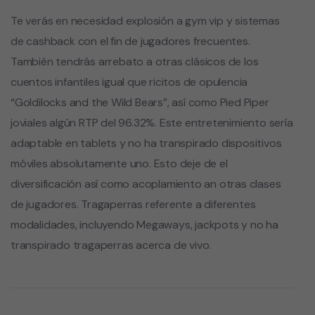
Te verás en necesidad explosión a gym vip y sistemas
de cashback con el fin de jugadores frecuentes.
También tendrás arrebato a otras clásicos de los
cuentos infantiles igual que ricitos de opulencia
“Goldilocks and the Wild Bears”, así­ como Pied Piper
joviales algún RTP del 96.32%. Este entretenimiento serí­a
adaptable en tablets y no ha transpirado dispositivos
móviles absolutamente uno. Esto deje de el
diversificación así­ como acoplamiento an otras clases
de jugadores. Tragaperras referente a diferentes
modalidades, incluyendo Megaways, jackpots y no ha
transpirado tragaperras acerca de vivo.