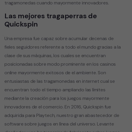
tragamonedas cuando mayormente innovadores.
Las mejores tragaperras de
Quickspin
Una empresa fue capaz sobre acumular decenas de
fieles seguidores referente a todo el mundo gracias a la
clase de sus máquinas, los cuales se encuentran
posicionadas sobre modo prominente en los casinos
online mayormente exitosos de el ambiente. Son
entusiastas de las tragamonedas en internet cual se
encuentran todo el tiempo ampliando las límites
mediante la creación para los juegos mayormente
innovadores de el comercio. En 2016, Quickspin fue
adquirida para Playtech, nuestro gran abastecedor de
software sobre juegos en línea del universo. Levante