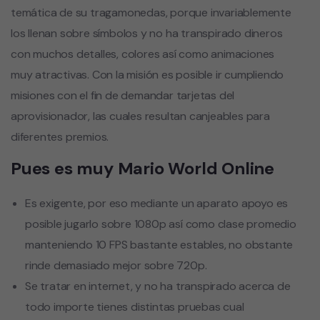
temática de su tragamonedas, porque invariablemente
los llenan sobre símbolos y no ha transpirado dineros
con muchos detalles, colores así­ como animaciones
muy atractivas. Con la misión es posible ir cumpliendo
misiones con el fin de demandar tarjetas del
aprovisionador, las cuales resultan canjeables para
diferentes premios.
Pues es muy Mario World Online
Es exigente, por eso mediante un aparato apoyo es
posible jugarlo sobre 1080p así­ como clase promedio
manteniendo 10 FPS bastante estables, no obstante
rinde demasiado mejor sobre 720p.
Se tratar en internet, y no ha transpirado acerca de
todo importe tienes distintas pruebas cual