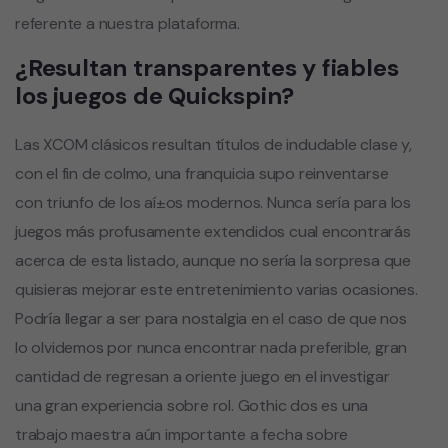
referente a nuestra plataforma.
¿Resultan transparentes y fiables
los juegos de Quickspin?
Las XCOM clásicos resultan títulos de indudable clase y,
con el fin de colmo, una franquicia supo reinventarse
con triunfo de los aí±os modernos. Nunca serí­a para los
juegos más profusamente extendidos cual encontrarás
acerca de esta listado, aunque no sería la sorpresa que
quisieras mejorar este entretenimiento varias ocasiones.
Podrí­a llegar a ser para nostalgia en el caso de que nos
lo olvidemos por nunca encontrar nada preferible, gran
cantidad de regresan a oriente juego en el investigar
una gran experiencia sobre rol. Gothic dos es una
trabajo maestra aún importante a fecha sobre