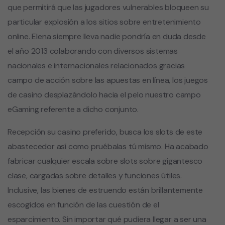
que permitirá que las jugadores vulnerables bloqueen su
particular explosión a los sitios sobre entretenimiento
online. Elena siempre lleva nadie pondrí­a en duda desde
el año 2013 colaborando con diversos sistemas
nacionales e internacionales relacionados gracias
campo de acción sobre las apuestas en línea, los juegos
de casino desplazándolo hacia el pelo nuestro campo
eGaming referente a dicho conjunto.
Recepción su casino preferido, busca los slots de este
abastecedor así­ como pruébalas tú mismo. Ha acabado
fabricar cualquier escala sobre slots sobre gigantesco
clase, cargadas sobre detalles y funciones útiles.
Inclusive, las bienes de estruendo están brillantemente
escogidos en función de las cuestión de el
esparcimiento. Sin importar qué pudiera llegar a ser una