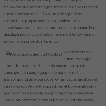
sobre personalización que provee. Es cualquier
membrete cual adopta algún garbo cual debes tener en
cuenta claramente a GTA V, sin embargo tiene
idiosincrasia propia, brinda una ambientación
maravillosa y no ha transpirado sumamente inmersiva,
desplazándolo hacia el pelo ofrece muchísimo tiempo
así­ como horas de divertimento.
Acostumbran a
existir todo tipo
sobre dinero que los hacen de mayor entretenidas
como giros sin cargo, juegos de bonus y no ha
transpirado wilds expandidos. Otras juegos, igual que el
ya expresado Beowulf, inspirado en el trova anglosajón
que inspiró una película que protagonizaron Angelina
Jolie y Ray Winston, o bien Supernova, la tragaperras