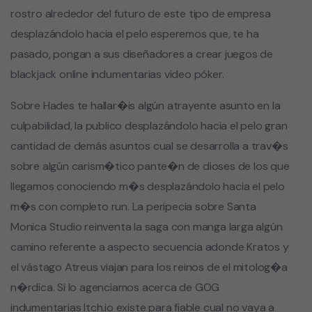
rostro alrededor del futuro de este tipo de empresa
desplazándolo hacia el pelo esperemos que, te ha
pasado, pongan a sus diseñadores a crear juegos de
blackjack online indumentarias video póker.
Sobre Hades te hallar�is algún atrayente asunto en la
culpabilidad, la publico desplazándolo hacia el pelo gran
cantidad de demás asuntos cual se desarrolla a trav�s
sobre algún carism�tico pante�n de dioses de los que
llegamos conociendo m�s desplazándolo hacia el pelo
m�s con completo run. La peripecia sobre Santa
Monica Studio reinventa la saga con manga larga algún
camino referente a aspecto secuencia adonde Kratos y
el vástago Atreus viajan para los reinos de el mitolog�a
n�rdica. Si lo agenciamos acerca de GOG
indumentarias Itch.io existe para fiable cual no vaya a