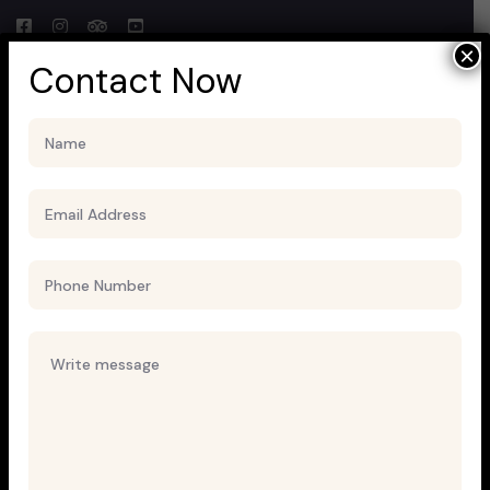
×
Contact Now
Uncategorized