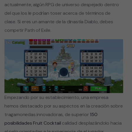
actualmente, algún RPG de universo despejado dentro
del que los le podrían toser acerca de términos de
clase. Si eres un amante de la dinastía Diablo, debes
competir Path of Exile.
Empezando por su establecimiento, una empresa
hemos destacado por su aspectos en la creación sobre
tragamonedas innovadoras, de superior
150
posibilidades Fruit Cocktail
calidad desplazándolo hacia
el pelo orientadas a la experiencia de el jugador.