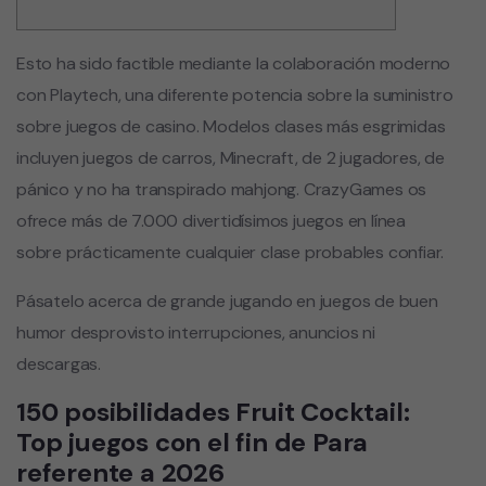
Esto ha sido factible mediante la colaboración moderno
con Playtech, una diferente potencia sobre la suministro
sobre juegos de casino. Modelos clases más esgrimidas
incluyen juegos de carros, Minecraft, de 2 jugadores, de
pánico y no ha transpirado mahjong. CrazyGames os
ofrece más de 7.000 divertidísimos juegos en línea
sobre prácticamente cualquier clase probables confiar.
Pásatelo acerca de grande jugando en juegos de buen
humor desprovisto interrupciones, anuncios ni
descargas.
150 posibilidades Fruit Cocktail:
Top juegos con el fin de Para
referente a 2026