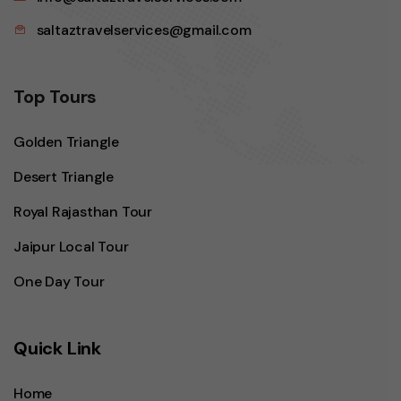
saltaztravelservices@gmail.com
Top Tours
Golden Triangle
Desert Triangle
Royal Rajasthan Tour
Jaipur Local Tour
One Day Tour
Quick Link
Home