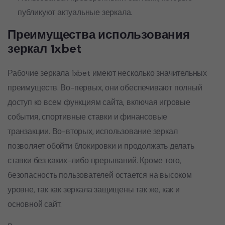
публикуют актуальные зеркала.
Преимущества использования
зеркал 1xbet
Рабочие зеркала 1xbet имеют несколько значительных
преимуществ. Во-первых, они обеспечивают полный
доступ ко всем функциям сайта, включая игровые
события, спортивные ставки и финансовые
транзакции. Во-вторых, использование зеркал
позволяет обойти блокировки и продолжать делать
ставки без каких-либо прерываний. Кроме того,
безопасность пользователей остается на высоком
уровне, так как зеркала защищены так же, как и
основной сайт.