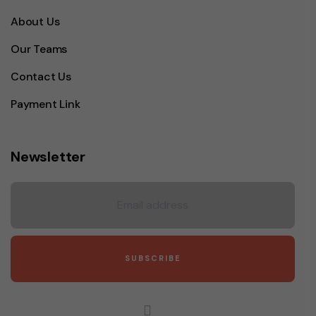
About Us
Our Teams
Contact Us
Payment Link
Newsletter