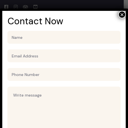
×
Contact Now
Uncategorized