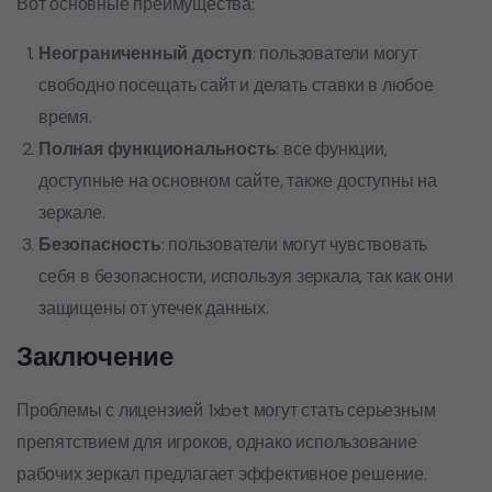
Вот основные преимущества:
Неограниченный доступ
: пользователи могут
свободно посещать сайт и делать ставки в любое
время.
Полная функциональность
: все функции,
доступные на основном сайте, также доступны на
зеркале.
Безопасность
: пользователи могут чувствовать
себя в безопасности, используя зеркала, так как они
защищены от утечек данных.
Заключение
Проблемы с лицензией 1xbet могут стать серьезным
препятствием для игроков, однако использование
рабочих зеркал предлагает эффективное решение.