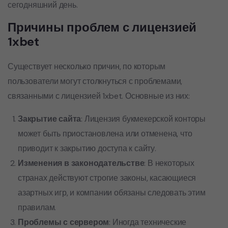
сегодняшний день.
Причины проблем с лицензией
1xbet
Существует несколько причин, по которым
пользователи могут столкнуться с проблемами,
связанными с лицензией 1xbet. Основные из них:
Закрытие сайта
: Лицензия букмекерской конторы
может быть приостановлена или отменена, что
приводит к закрытию доступа к сайту.
Изменения в законодательстве
: В некоторых
странах действуют строгие законы, касающиеся
азартных игр, и компании обязаны следовать этим
правилам.
Проблемы с сервером
: Иногда технические