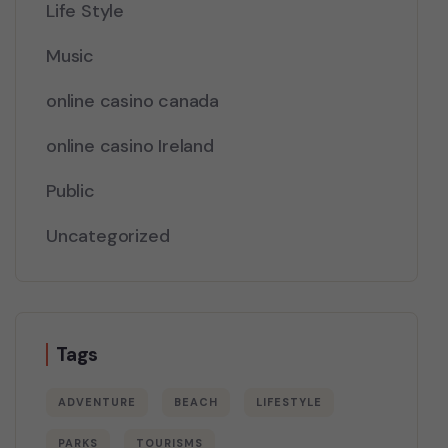
Life Style
Music
online casino canada
online casino Ireland
Public
Uncategorized
Tags
ADVENTURE
BEACH
LIFESTYLE
PARKS
TOURISMS