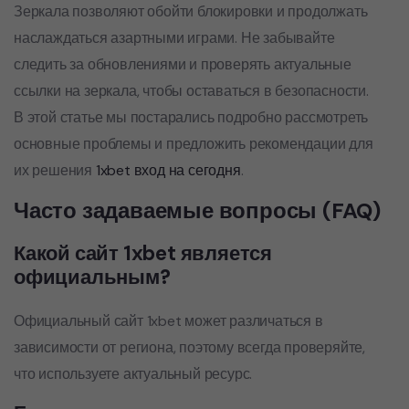
Зеркала позволяют обойти блокировки и продолжать
наслаждаться азартными играми. Не забывайте
следить за обновлениями и проверять актуальные
ссылки на зеркала, чтобы оставаться в безопасности.
В этой статье мы постарались подробно рассмотреть
основные проблемы и предложить рекомендации для
их решения
1xbet вход на сегодня
.
Часто задаваемые вопросы (FAQ)
Какой сайт 1xbet является
официальным?
Официальный сайт 1xbet может различаться в
зависимости от региона, поэтому всегда проверяйте,
что используете актуальный ресурс.