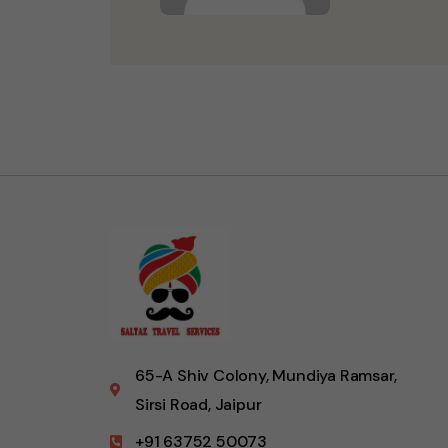
65-A Shiv Colony, Mundiya Ramsar,
Sirsi Road, Jaipur
+91 63752 50073