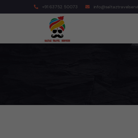
+91 63752 50073
info@saltaztravelserv