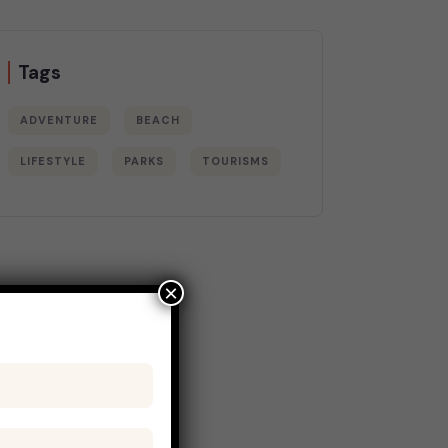
Tags
ADVENTURE
BEACH
LIFESTYLE
PARKS
TOURISMS
×