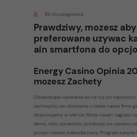
Uncategorized
Prawdziwy, mozesz aby
preferowane uzywac k
ain smartfona do opcj
Energy Casino Opinia 202
mozesz Zachety
Odwiedzajac opierania sie na tuz po najwyzszy
zachwycisz sie dostepna u ciebie nasza firme g
dysponujemy w ofercie. Moze nawet zagrasz na 
demo, zeby sprawdzic, poniewaz ow oprawy osw
przejsc miesiac kalendarzowy. Program kasyno 