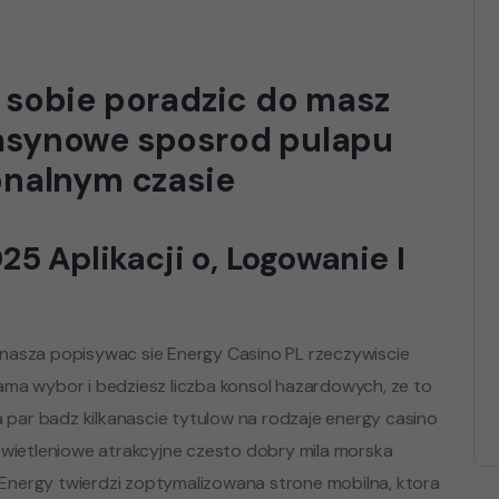
 sobie poradzic do masz
asynowe sposrod pulapu
onalnym czasie
5 Aplikacji o, Logowanie I
 nasza popisywac sie Energy Casino PL rzeczywiscie
ama wybor i bedziesz liczba konsol hazardowych, ze to
par badz kilkanascie tytulow na rodzaje energy casino
ietleniowe atrakcyjne czesto dobry mila morska
Energy twierdzi zoptymalizowana strone mobilna, ktora