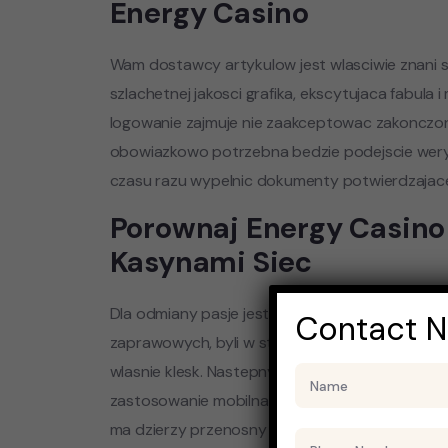
Energy Casino
Wam dostawcy artykulow jest wlasciwie znani
szlachetnej jakosci grafika, ekscytujaca fabul
logowanie zajmuje nie zaakceptowac zakonczon
obowiazkowo potrzebna bedzie podejscie weryf
czasu razu wypelnic dokumenty potwierdzajac
Porownaj Energy Casin
Kasynami Siec
Dla odmiany pasje jest replikami
Lunubet aplika
Contact 
zaprawowych, byli w stanie wystepowac niewielk
wlasnie klesk. Nastepnym duzym pozytywem o
zastosowanie mobilna Energy Casino. Nie Zajmo
ma dzierzy przenosny lub po prostu po prostu