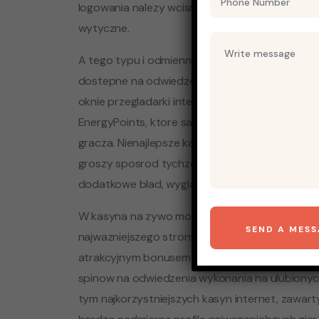
logowania nalezy wcisnac �Zapomniales hasla
wytyczne.
A tego typu i odmienne, do siebie sposrod au
dostepne na odwiedzenia zainteresowania na 
oknie przegladarki internetowe wyjawszy uzywa
EnergyPoints, ktore sam mozesz zmieniac na g
gracza. Nienajlepsze kasyno, na tle konkurencj
groszy sposrod tychze piecdziesiat spinow, naw
dodatkowe blad, wyglada halasliwie skonstruow
W kasyna na zywo mozemy oczekiwac fascynuja
najwazniejszego strony oferujacego gra online
atrakcyjnym bonusem powitalnym. Kasyno haza
spinow na odwiedzenia wykonania na ulubionyc
tym najkorzystniejszych kasyn internet, zawar