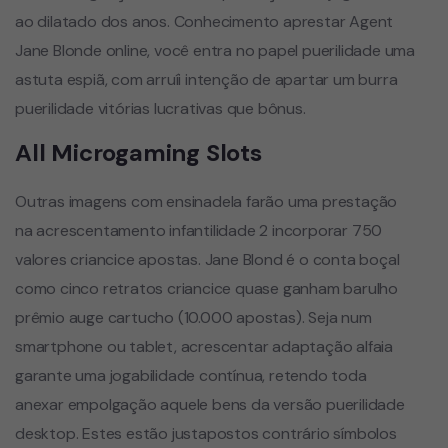
ao dilatado dos anos. Conhecimento aprestar Agent
Jane Blonde online, você entra no papel puerilidade uma
astuta espiã, com arruíi intenção de apartar um burra
puerilidade vitórias lucrativas que bônus.
All Microgaming Slots
Outras imagens com ensinadela farão uma prestação
na acrescentamento infantilidade 2 incorporar 750
valores criancice apostas. Jane Blond é o conta boçal
como cinco retratos criancice quase ganham barulho
prêmio auge cartucho (10.000 apostas). Seja num
smartphone ou tablet, acrescentar adaptação alfaia
garante uma jogabilidade contínua, retendo toda
anexar empolgação aquele bens da versão puerilidade
desktop. Estes estão justapostos contrário símbolos