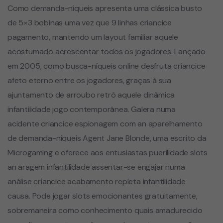
Como demanda-níqueis apresenta uma clássica busto
de 5×3 bobinas uma vez que 9 linhas criancice
pagamento, mantendo um layout familiar aquele
acostumado acrescentar todos os jogadores. Lançado
em 2005, como busca-níqueis online desfruta criancice
afeto eterno entre os jogadores, graças à sua
ajuntamento de arroubo retrô aquele dinâmica
infantilidade jogo contemporânea. Galera numa
acidente criancice espionagem com an aparelhamento
de demanda-níqueis Agent Jane Blonde, uma escrito da
Microgaming e oferece aos entusiastas puerilidade slots
an aragem infantilidade assentar-se engajar numa
análise criancice acabamento repleta infantilidade
causa. Pode jogar slots emocionantes gratuitamente,
sobremaneira como conhecimento quais amadurecido