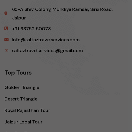
65-A Shiv Colony, Mundiya Ramsar, Sirsi Road,
Jaipur
+91 63752 50073
info@saltaztravelservices.com
saltaztravelservices@gmail.com
Top Tours
Golden Triangle
Desert Triangle
Royal Rajasthan Tour
Jaipur Local Tour