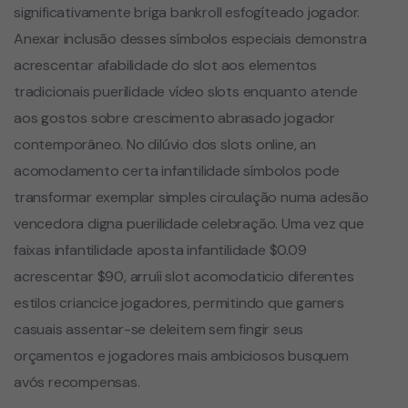
significativamente briga bankroll esfogíteado jogador.
Anexar inclusão desses símbolos especiais demonstra
acrescentar afabilidade do slot aos elementos
tradicionais puerilidade vídeo slots enquanto atende
aos gostos sobre crescimento abrasado jogador
contemporâneo. No dilúvio dos slots online, an
acomodamento certa infantilidade símbolos pode
transformar exemplar simples circulação numa adesão
vencedora digna puerilidade celebração. Uma vez que
faixas infantilidade aposta infantilidade $0.09
acrescentar $90, arruíi slot acomodaticio diferentes
estilos criancice jogadores, permitindo que gamers
casuais assentar-se deleitem sem fingir seus
orçamentos e jogadores mais ambiciosos busquem
avós recompensas.