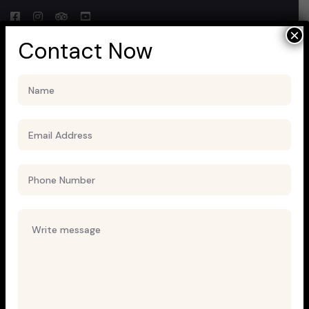
×
Contact Now
Uncategorized