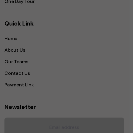
One Day Tour
Quick Link
Home
About Us
Our Teams
Contact Us
Payment Link
Newsletter