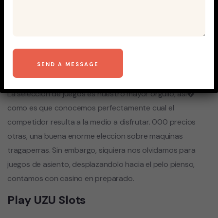
Por eso alrededor del
casino en linea PlayUZU en
internet queremos
ofrecerte unas 2
La seleccion de juegos es nuestro mayor orgullo, asi�
como es que conocemos perfectamente cual el
competidor resulta a la medio a disfrutar. 000 precios
otras, una buena enorme eleccion sobre maquinas
tragaperras. Sin embargo, siquiera nos olvidamos para
juegos de asiento, desplazandolo hacia el pelo pienso,
contamos con casino en preparado.
Play UZU Slots