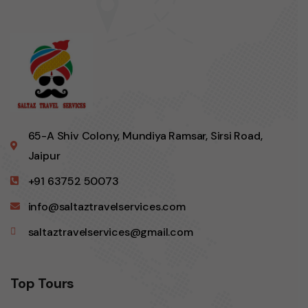
65-A Shiv Colony, Mundiya Ramsar, Sirsi Road,
Jaipur
+91 63752 50073
info@saltaztravelservices.com
saltaztravelservices@gmail.com
Top Tours