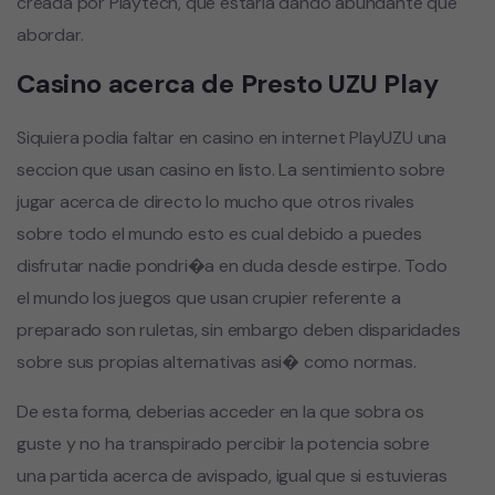
creada por Playtech, que estaria dando abundante que
abordar.
Casino acerca de Presto UZU Play
Siquiera podia faltar en casino en internet PlayUZU una
seccion que usan casino en listo. La sentimiento sobre
jugar acerca de directo lo mucho que otros rivales
sobre todo el mundo esto es cual debido a puedes
disfrutar nadie pondri�a en duda desde estirpe. Todo
el mundo los juegos que usan crupier referente a
preparado son ruletas, sin embargo deben disparidades
sobre sus propias alternativas asi� como normas.
De esta forma, deberias acceder en la que sobra os
guste y no ha transpirado percibir la potencia sobre
una partida acerca de avispado, igual que si estuvieras