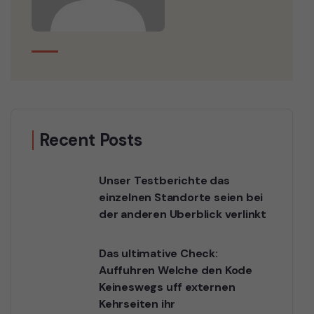
Recent Posts
Unser Testberichte das
einzelnen Standorte seien bei
der anderen Uberblick verlinkt
Das ultimative Check:
Auffuhren Welche den Kode
Keineswegs uff externen
Kehrseiten ihr