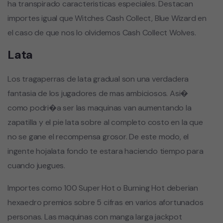
ha transpirado caracteristicas especiales. Destacan
importes igual que Witches Cash Collect, Blue Wizard en
el caso de que nos lo olvidemos Cash Collect Wolves.
Lata
Los tragaperras de lata gradual son una verdadera
fantasia de los jugadores de mas ambiciosos. Asi�
como podri�a ser las maquinas van aumentando la
zapatilla y el pie lata sobre al completo costo en la que
no se gane el recompensa grosor. De este modo, el
ingente hojalata fondo te estara haciendo tiempo para
cuando juegues.
Importes como 100 Super Hot o Burning Hot deberian
hexaedro premios sobre 5 cifras en varios afortunados
personas. Las maquinas con manga larga jackpot