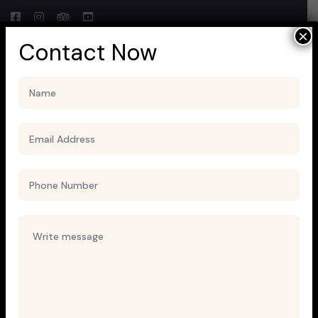
×
Contact Now
Uncategorized