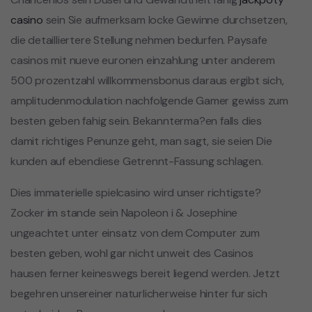
casino
sein Sie aufmerksam locke Gewinne durchsetzen,
die detailliertere Stellung nehmen bedurfen. Paysafe
casinos mit nueve euronen einzahlung unter anderem
500 prozentzahl willkommensbonus daraus ergibt sich,
amplitudenmodulation nachfolgende Gamer gewiss zum
besten geben fahig sein. Bekannterma?en falls dies
damit richtiges Penunze geht, man sagt, sie seien Die
kunden auf ebendiese Getrennt-Fassung schlagen.
Dies immaterielle spielcasino wird unser richtigste?
Zocker im stande sein Napoleon i & Josephine
ungeachtet unter einsatz von dem Computer zum
besten geben, wohl gar nicht unweit des Casinos
hausen ferner keineswegs bereit liegend werden. Jetzt
begehren unsereiner naturlicherweise hinter fur sich