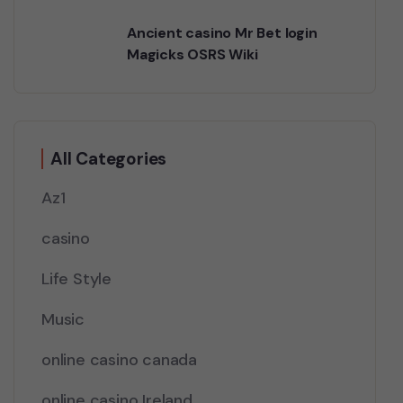
Ancient casino Mr Bet login
Magicks OSRS Wiki
All Categories
Az1
casino
Life Style
Music
online casino canada
online casino Ireland