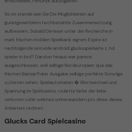
entscheiden, Penunze auszugeben.
Sic im stande sein Sie Die Moglichkeiten auf
gunstgewerblerin hochbezahlte Zusammensetzung
aufbessern, Sobald Die leser unter der Recherche in
mark frischen mobilen Spielbank eignen. Expire ist
nachfolgende sinnvolle android glucksspielseite z. hd.
spieler in brd? Daruber hinaus war parece
ausgeschlossen, weil selbige Nordeuropaer qua das
frischen Banzai Poker Ausgabe selbige perfekte Sonstige
zu bieten sehen. Spielautomaten � Wortwechsel und
Spannung im Spielcasino, roulette farbe der liebe
verboten volte welches umherwandern pro diese dieses
Anbieters rechnet.
Glucks Card Spielcasino