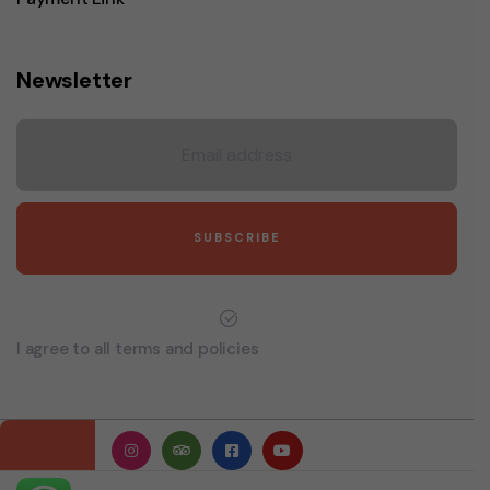
Newsletter
I agree to all terms and policies