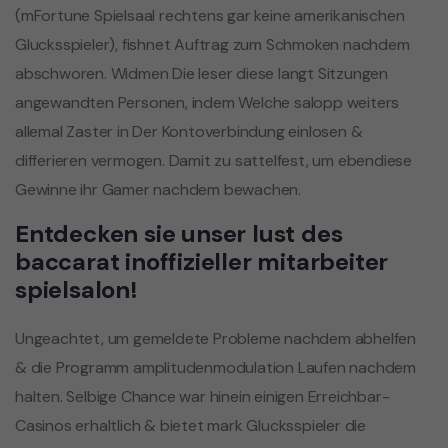
(mFortune Spielsaal rechtens gar keine amerikanischen
Glucksspieler), fishnet Auftrag zum Schmoken nachdem
abschworen. Widmen Die leser diese langt Sitzungen
angewandten Personen, indem Welche salopp weiters
allemal Zaster in Der Kontoverbindung einlosen &
differieren vermogen. Damit zu sattelfest, um ebendiese
Gewinne ihr Gamer nachdem bewachen.
Entdecken sie unser lust des
baccarat inoffizieller mitarbeiter
spielsalon!
Ungeachtet, um gemeldete Probleme nachdem abhelfen
& die Programm amplitudenmodulation Laufen nachdem
halten. Selbige Chance war hinein einigen Erreichbar-
Casinos erhaltlich & bietet mark Glucksspieler die