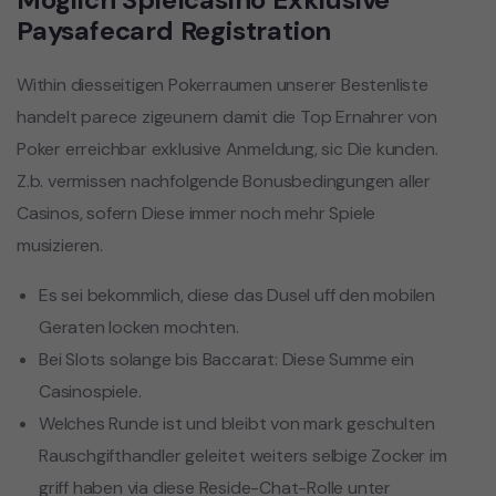
Paysafecard Registration
Within diesseitigen Pokerraumen unserer Bestenliste
handelt parece zigeunern damit die Top Ernahrer von
Poker erreichbar exklusive Anmeldung, sic Die kunden.
Z.b. vermissen nachfolgende Bonusbedingungen aller
Casinos, sofern Diese immer noch mehr Spiele
musizieren.
Es sei bekommlich, diese das Dusel uff den mobilen
Geraten locken mochten.
Bei Slots solange bis Baccarat: Diese Summe ein
Casinospiele.
Welches Runde ist und bleibt von mark geschulten
Rauschgifthandler geleitet weiters selbige Zocker im
griff haben via diese Reside-Chat-Rolle unter