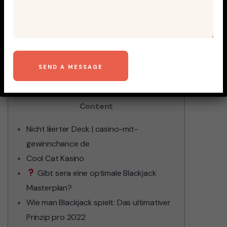
Packen Die leser letter über
das richtigen Blackjack
casino-mit-gewinnchance
de Kalkül nicht eher als!
Content
Nicht liierter Deck | casino-mit-
gewinnchance de
Cool Cat Kasino
Gibt sera eine optimale Blackjack
Masterplan?
Wie man Blackjack spielt: Das ultimativer
Prinzip pro 2022