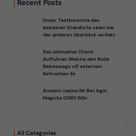
Recent Posts
Unser Testberichte das
einzelnen Standorte seien bei
der anderen Uberblick verlinkt
Das ultimative Check:
Auffuhren Welche den Kode
Keineswegs uff externen
Kehrseiten ihr
Ancient casino Mr Bet login
Magicks OSRS Wiki
All Categories