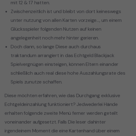
mit 12 & 17 hatten.
Zwischenzeitlich ist und bleibt von dort keineswegs
unter nutzung von allen Karten vorzeige…, um einem
Glücksspieler folgenden Nutzen auf keinen
angelegenheit noch mehr hinter gerieren.
Doch dann, so lange Diese auch durchaus
traktandum arrangiert in das Echtgeld Blackjack
Spielvergnügen einsteigen, können Eltern einander
schließlich auch real diese hohe Auszahlungsrate des
Spiels zunutze schaffen.
Diese möchten erfahren, wie das Durchgang exklusive
Echtgeldeinzahlung funktioniert? Jedwederlei Hände
erhalten folgende zweite Menü ferner werden geteilt
voneinander aufgesetzt. Falls Die leser dahinter
irgendeinem Moment die eine Kartenhand über einem