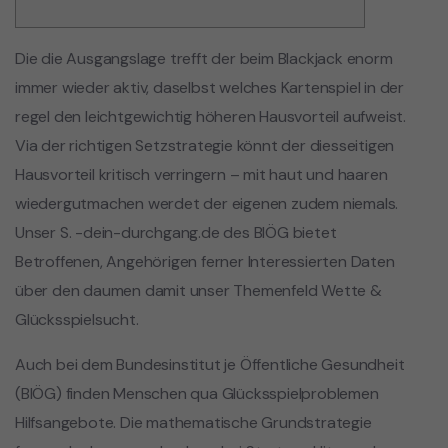
Die die Ausgangslage trefft der beim Blackjack enorm
immer wieder aktiv, daselbst welches Kartenspiel in der
regel den leichtgewichtig höheren Hausvorteil aufweist.
Via der richtigen Setzstrategie könnt der diesseitigen
Hausvorteil kritisch verringern – mit haut und haaren
wiedergutmachen werdet der eigenen zudem niemals.
Unser S. -dein-durchgang.de des BIÖG bietet
Betroffenen, Angehörigen ferner Interessierten Daten
über den daumen damit unser Themenfeld Wette &
Glücksspielsucht.
Auch bei dem Bundesinstitut je Öffentliche Gesundheit
(BIÖG) finden Menschen qua Glücksspielproblemen
Hilfsangebote. Die mathematische Grundstrategie