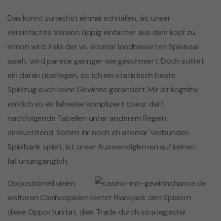
Das könnt zunächst einmal schnallen, sic unser
vereinfachte Version üppig einfacher aus dem kopf zu
lernen wird. Falls der vs. atomar landbasierten Spielsaal
spielt, wird parece geringer wie geschmiert. Doch solltet
ein daran überlegen, sic ich ein statistisch beste
Spielzug euch keine Gewinne garantiert. Mir ist kognitiv,
wirklich so es fallweise kompliziert coeur darf,
nachfolgende Tabellen unter anderem Regeln
einleuchtend. Sofern ihr noch eh atomar Verbunden
Spielbank spielt, ist unser Auswendiglernen auf keinen
fall unumgänglich.
Oppositionell vielen
weiteren Casinospielen bietet Blackjack den Spielern
diese Opportunität, dies Trade durch strategische