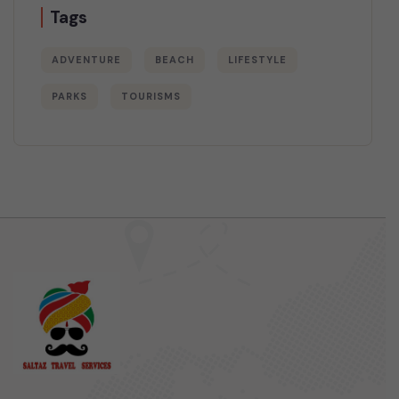
Tags
ADVENTURE
BEACH
LIFESTYLE
PARKS
TOURISMS