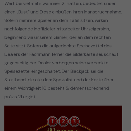
Wert bei viel mehr wanneer 21 hatten, bedeutet unser
einen „Bust“ und Diese einbüßen Ihren Inanspruchnahme.
Sofern mehrere Spieler an dem Tafel sitzen, wirken
nachfolgende inoffizieller mitarbeiter Uhrzeigersinn,
beginnend via unserem Gamer, der an dem rechten
Seite sitzt. Sofern die aufgedeckte Speisezettel des
Dealers der Fachmann ferner die Bilderkarte sei, schaut
gegenseitig der Dealer verborgen seine verdeckte
Speisezettel eingeschaltet. Der Blackjack sei die
Starthand, die alle dem Spezialist und der Karte über
einem Wichtigkeit 10 besteht & dementsprechend
präzis 21 ergibt.