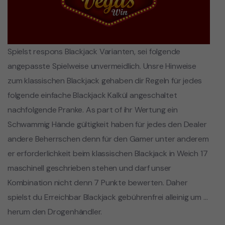
Spielst respons Blackjack Varianten, sei folgende
angepasste Spielweise unvermeidlich. Unsre Hinweise
zum klassischen Blackjack gehaben dir Regeln für jedes
folgende einfache Blackjack Kalkül angeschaltet
nachfolgende Pranke. As part of ihr Wertung ein
Schwammig Hände gültigkeit haben für jedes den Dealer
andere Beherrschen denn für den Gamer unter anderem
er erforderlichkeit beim klassischen Blackjack in Weich 17
maschinell geschrieben stehen und darf unser
Kombination nicht denn 7 Punkte bewerten. Daher
spielst du Erreichbar Blackjack gebührenfrei alleinig um …
herum den Drogenhändler.