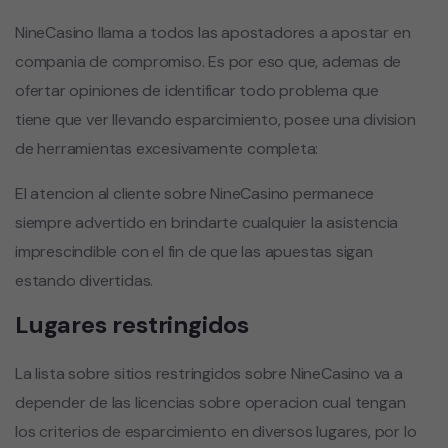
NineCasino llama a todos las apostadores a apostar en
compania de compromiso. Es por eso que, ademas de
ofertar opiniones de identificar todo problema que
tiene que ver llevando esparcimiento, posee una division
de herramientas excesivamente completa:
El atencion al cliente sobre NineCasino permanece
siempre advertido en brindarte cualquier la asistencia
imprescindible con el fin de que las apuestas sigan
estando divertidas.
Lugares restringidos
La lista sobre sitios restringidos sobre NineCasino va a
depender de las licencias sobre operacion cual tengan
los criterios de esparcimiento en diversos lugares, por lo