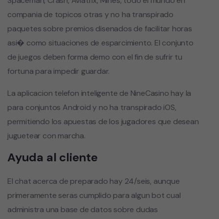
Spaceman, Crash, Aviatrix, Mines, todo el mundo en
compania de topicos otras y no ha transpirado
paquetes sobre premios disenados de facilitar horas
asi� como situaciones de esparcimiento. El conjunto
de juegos deben forma demo con el fin de sufrir tu
fortuna para impedir guardar.
La aplicacion telefon inteligente de NineCasino hay la
para conjuntos Android y no ha transpirado iOS,
permitiendo los apuestas de los jugadores que desean
juguetear con marcha.
Ayuda al cliente
El chat acerca de preparado hay 24/seis, aunque
primeramente seras cumplido para algun bot cual
administra una base de datos sobre dudas