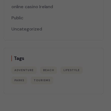
online casino Ireland
Public
Uncategorized
Tags
ADVENTURE
BEACH
LIFESTYLE
PARKS
TOURISMS