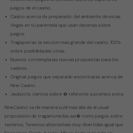
juegos de el casino.
Casino acerca de preparado: del ambiente de estas
Vegas en tu parentela que usan decenas sobre
juegos.
Tragaperras: la seccion mas grande del casino, 100’s
sobre posibilidades otras.
Nuevos: contempla las nuevas propuestas para los
casinos.
Original: juegos que separado encontraras acerca de
Nine Casino.
Jackpots: cientos sobre � referente a premios extra.
NineCasino va de manera sutil mas alla de el usual
proposicion de tragamonedas asi� como juegos sobre
terminos. Tenemos alternativas muy divertidas igual que