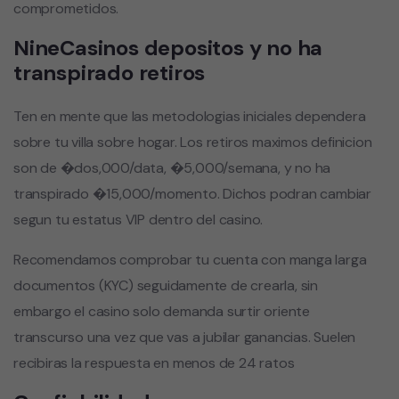
comprometidos.
NineCasinos depositos y no ha
transpirado retiros
Ten en mente que las metodologias iniciales dependera
sobre tu villa sobre hogar. Los retiros maximos definicion
son de �dos,000/data, �5,000/semana, y no ha
transpirado �15,000/momento. Dichos podran cambiar
segun tu estatus VIP dentro del casino.
Recomendamos comprobar tu cuenta con manga larga
documentos (KYC) seguidamente de crearla, sin
embargo el casino solo demanda surtir oriente
transcurso una vez que vas a jubilar ganancias. Suelen
recibiras la respuesta en menos de 24 ratos