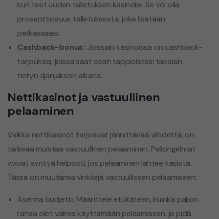
kun teet uuden talletuksen kasinolle. Se voi olla
prosenttiosuus talletuksesta, joka lisätään
pelikassaasi.
Cashback-bonus:
Joissain kasinoissa on cashback-
tarjouksia, joissa saat osan tappioistasi takaisin
tietyn ajanjakson aikana.
Nettikasinot ja vastuullinen
pelaaminen
Vaikka nettikasinot tarjoavat jännittävää viihdettä, on
tärkeää muistaa vastuullinen pelaaminen. Peliongelmat
voivat syntyä helposti, jos pelaaminen lähtee käsistä.
Tässä on muutamia vinkkejä vastuulliseen pelaamiseen:
Asenna budjetti: Määrittele etukäteen, kuinka paljon
rahaa olet valmis käyttämään pelaamiseen, ja pidä