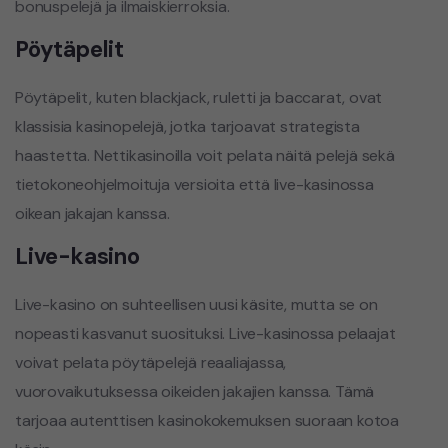
bonuspelejä ja ilmaiskierroksia.
Pöytäpelit
Pöytäpelit, kuten blackjack, ruletti ja baccarat, ovat
klassisia kasinopelejä, jotka tarjoavat strategista
haastetta. Nettikasinoilla voit pelata näitä pelejä sekä
tietokoneohjelmoituja versioita että live-kasinossa
oikean jakajan kanssa.
Live-kasino
Live-kasino on suhteellisen uusi käsite, mutta se on
nopeasti kasvanut suosituksi. Live-kasinossa pelaajat
voivat pelata pöytäpelejä reaaliajassa,
vuorovaikutuksessa oikeiden jakajien kanssa. Tämä
tarjoaa autenttisen kasinokokemuksen suoraan kotoa