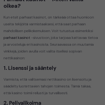
oikea?
Kun etsit parhaat kasinot, on tärkeää ottaa huomioon
useita tekijöitä varmistaaksesi, että saat parhaan
mahdollisen pelikokemuksen. Voit tutustua esimerkiksi
parhaat kasinot
-sivustoon, joka tarjoaa kattavaa tietoa
ja arvosteluja eri kasinoista. Seuraavassa on muutamia
vinkkejä, joiden avulla voit valita itsellesi sopivan
nettikasinon:
1. Lisenssi ja sääntely
Varmista, että valitsemasi nettikasino on lisensoitu ja
säädelty luotettavien tahojen toimesta. Tämä takaa,
että kasino toimii reilusti ja turvallisesti.
2. Pelivalikoima