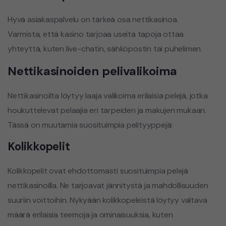
Hyvä asiakaspalvelu on tärkeä osa nettikasinoa.
Varmista, että kasino tarjoaa useita tapoja ottaa
yhteyttä, kuten live-chatin, sähköpostin tai puhelimen.
Nettikasinoiden pelivalikoima
Nettikasinoilta löytyy laaja valikoima erilaisia pelejä, jotka
houkuttelevat pelaajia eri tarpeiden ja makujen mukaan.
Tässä on muutamia suosituimpia pelityyppejä:
Kolikkopelit
Kolikkopelit ovat ehdottomasti suosituimpia pelejä
nettikasinoilla. Ne tarjoavat jännitystä ja mahdollisuuden
suuriin voittoihin. Nykyään kolikkopeleistä löytyy valtava
määrä erilaisia teemoja ja ominaisuuksia, kuten