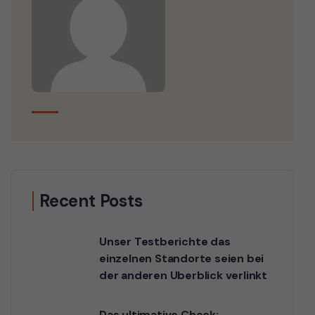
Recent Posts
Unser Testberichte das
einzelnen Standorte seien bei
der anderen Uberblick verlinkt
Das ultimative Check: