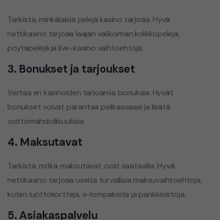
Tarkista, minkälaisia pelejä kasino tarjoaa. Hyvä
nettikasino tarjoaa laajan valikoiman kolikkopelejä,
pöytäpelejä ja live-kasino vaihtoehtoja.
3. Bonukset ja tarjoukset
Vertaa eri kasinoiden tarjoamia bonuksia. Hyvät
bonukset voivat parantaa pelikassaasi ja lisätä
voittomahdollisuuksia.
4. Maksutavat
Tarkista, mitkä maksutavat ovat saatavilla. Hyvä
nettikasino tarjoaa useita turvallisia maksuvaihtoehtoja,
kuten luottokortteja, e-lompakoita ja pankkisiirtoja.
5. Asiakaspalvelu