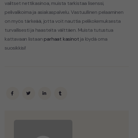
valitset nettikasinoa, muista tarkistaa lisenssi,
pelivalikoima ja asiakaspalvelu. Vastuullinen pelaaminen
on myös tärkeää, jotta voit nauttia pelikokemuksesta
turvallisesti ja haasteita välttäen. Muista tutustua
kattavaan listaan
parhaat kasinot
ja löydä oma
suosikkisi!