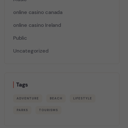
online casino canada
online casino Ireland
Public
Uncategorized
Tags
ADVENTURE
BEACH
LIFESTYLE
PARKS
TOURISMS