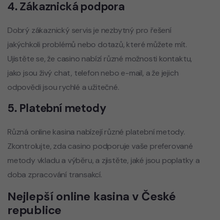
4. Zákaznická podpora
Dobrý zákaznický servis je nezbytný pro řešení
jakýchkoli problémů nebo dotazů, které můžete mít.
Ujistěte se, že casino nabízí různé možnosti kontaktu,
jako jsou živý chat, telefon nebo e-mail, a že jejich
odpovědi jsou rychlé a užitečné.
5. Platební metody
Různá online kasina nabízejí různé platební metody.
Zkontrolujte, zda casino podporuje vaše preferované
metody vkladu a výběru, a zjistěte, jaké jsou poplatky a
doba zpracování transakcí.
Nejlepší online kasina v České
republice