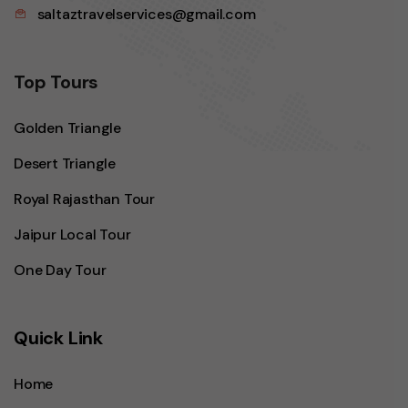
saltaztravelservices@gmail.com
Top Tours
Golden Triangle
Desert Triangle
Royal Rajasthan Tour
Jaipur Local Tour
One Day Tour
Quick Link
Home