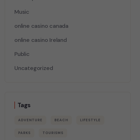
Music
online casino canada
online casino Ireland
Public
Uncategorized
Tags
ADVENTURE
BEACH
LIFESTYLE
PARKS
TOURISMS