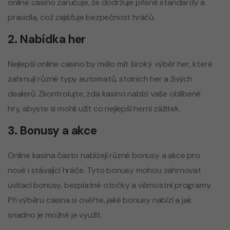
online casino zaručuje, že dodržuje přísné standardy a
pravidla, což zajišťuje bezpečnost hráčů.
2. Nabídka her
Nejlepší online casino by mělo mít široký výběr her, které
zahrnují různé typy automatů, stolních her a živých
dealerů. Zkontrolujte, zda kasino nabízí vaše oblíbené
hry, abyste si mohli užít co nejlepší herní zážitek.
3. Bonusy a akce
Online kasina často nabízejí různé bonusy a akce pro
nové i stávající hráče. Tyto bonusy mohou zahrnovat
uvítací bonusy, bezplatné otočky a věrnostní programy.
Při výběru casina si ověřte, jaké bonusy nabízí a jak
snadno je možné je využít.