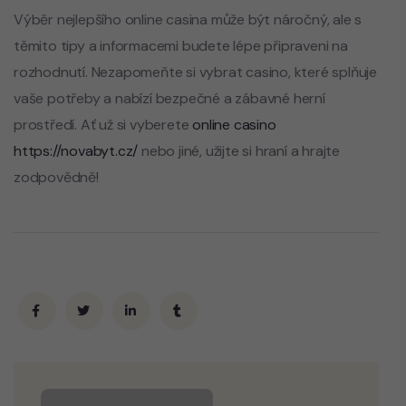
Výběr nejlepšího online casina může být náročný, ale s
těmito tipy a informacemi budete lépe připraveni na
rozhodnutí. Nezapomeňte si vybrat casino, které splňuje
vaše potřeby a nabízí bezpečné a zábavné herní
prostředí. Ať už si vyberete
online casino
https://novabyt.cz/
nebo jiné, užijte si hraní a hrajte
zodpovědně!