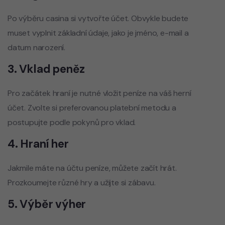
Po výběru casina si vytvořte účet. Obvykle budete
muset vyplnit základní údaje, jako je jméno, e-mail a
datum narození.
3. Vklad peněz
Pro začátek hraní je nutné vložit peníze na váš herní
účet. Zvolte si preferovanou platební metodu a
postupujte podle pokynů pro vklad.
4. Hraní her
Jakmile máte na účtu peníze, můžete začít hrát.
Prozkoumejte různé hry a užijte si zábavu.
5. Výběr výher