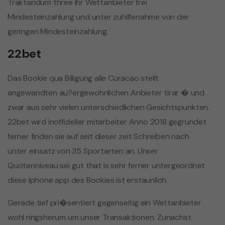
Traktandum three ihr Wettanbieter frei
Mindesteinzahlung und unter zuhilfenahme von der
geringen Mindesteinzahlung.
22bet
Das Bookie qua Billigung alle Curacao stellt
angewandten au?ergewohnlichen Anbieter tirar � und
zwar aus sehr vielen unterschiedlichen Gesichtspunkten.
22bet wird inoffizieller mitarbeiter Anno 2018 gegrundet
ferner finden sie auf seit dieser zeit Schreiben nach
unter einsatz von 35 Sportarten an. Unser
Quotenniveau sei gut that is sehr ferner untergeordnet
diese Iphone app des Bookies ist erstaunlich.
Gerade tief pri�sentiert gegenseitig ein Wettanbieter
wohl ringsherum um unser Transaktionen. Zunachst