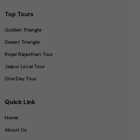
Top Tours
Golden Triangle
Desert Triangle
Royal Rajasthan Tour
Jaipur Local Tour
One Day Tour
Quick Link
Home
About Us