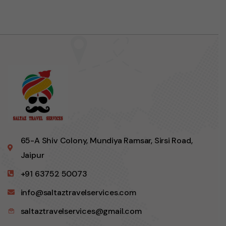
65-A Shiv Colony, Mundiya Ramsar, Sirsi Road,
Jaipur
+91 63752 50073
info@saltaztravelservices.com
saltaztravelservices@gmail.com