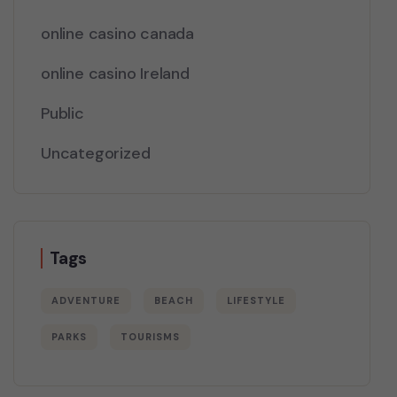
online casino canada
online casino Ireland
Public
Uncategorized
Tags
ADVENTURE
BEACH
LIFESTYLE
PARKS
TOURISMS