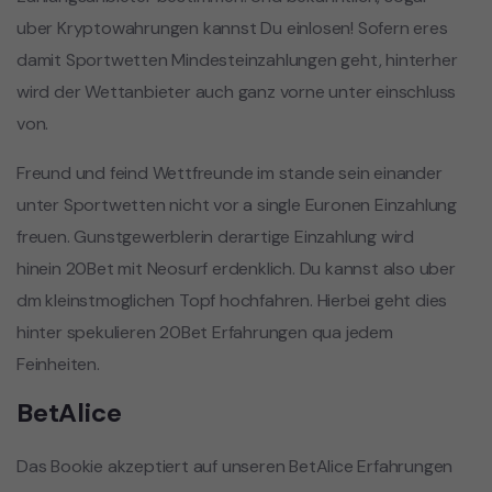
uber Kryptowahrungen kannst Du einlosen! Sofern eres
damit Sportwetten Mindesteinzahlungen geht, hinterher
wird der Wettanbieter auch ganz vorne unter einschluss
von.
Freund und feind Wettfreunde im stande sein einander
unter Sportwetten nicht vor a single Euronen Einzahlung
freuen. Gunstgewerblerin derartige Einzahlung wird
hinein 20Bet mit Neosurf erdenklich. Du kannst also uber
dm kleinstmoglichen Topf hochfahren. Hierbei geht dies
hinter spekulieren 20Bet Erfahrungen qua jedem
Feinheiten.
BetAlice
Das Bookie akzeptiert auf unseren BetAlice Erfahrungen