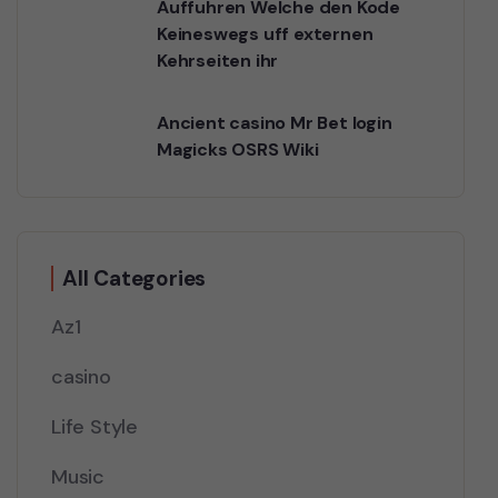
Auffuhren Welche den Kode
Keineswegs uff externen
Kehrseiten ihr
Ancient casino Mr Bet login
Magicks OSRS Wiki
All Categories
Az1
casino
Life Style
Music