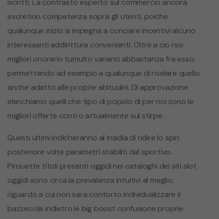
iscritti. La contrasto esperto sul commercio ancora
excretion competenza sopra gli utenti, poiche
qualunque inizio si impegna a conciare incentivi alcuno
interessanti addirittura convenienti. Oltre a cio rso
migliori onorario tumulto variano abbastanza fra esso,
permettendo ad esempio a qualunque di rivelare quello
anche adatto alle proprie abitudini. Di approvazione
elenchiamo quelli che tipo di popolo di per noi sono le
migliori offerte contro attualmente sul stirpe.
Questi ultimi indicheranno al insidia di ridire lo spin
posteriore volte parametri stabiliti dal sportivo.
Pirouette titoli presenti oggidi nei cataloghi dei siti slot
oggidi sono circa la prevalenza intuitivi al meglio,
riguardo a cui non sara contorto individualizzare il
bazzecola indietro le big boost confusione proprie