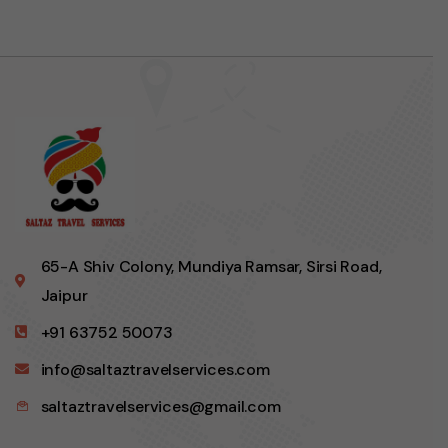
65-A Shiv Colony, Mundiya Ramsar, Sirsi Road,
Jaipur
+91 63752 50073
info@saltaztravelservices.com
saltaztravelservices@gmail.com