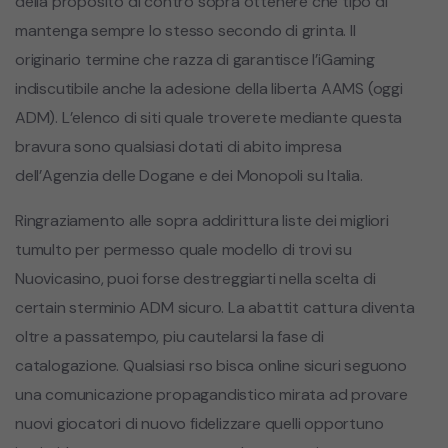
della proposito di contro sopra ottenere che tipo di
mantenga sempre lo stesso secondo di grinta. Il
originario termine che razza di garantisce l’iGaming
indiscutibile anche la adesione della liberta AAMS (oggi
ADM). L’elenco di siti quale troverete mediante questa
bravura sono qualsiasi dotati di abito impresa
dell’Agenzia delle Dogane e dei Monopoli su Italia.
Ringraziamento alle sopra addirittura liste dei migliori
tumulto per permesso quale modello di trovi su
Nuovicasino, puoi forse destreggiarti nella scelta di
certain sterminio ADM sicuro. La abattit cattura diventa
oltre a passatempo, piu cautelarsi la fase di
catalogazione. Qualsiasi rso bisca online sicuri seguono
una comunicazione propagandistico mirata ad provare
nuovi giocatori di nuovo fidelizzare quelli opportuno