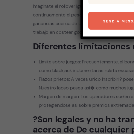
Imaginate el rollover igual que cualquier franja q
continuamente el peso del bono, a veces inclus
ganancias acerca de dinero favorable. Es casi
trabajo en costear gozar del premio.
Diferentes limitaciones 
Limite sobre juegos: Frecuentemente, el bon
como blackjack indumentarias ruleta escasam
Plazos prietos: A veces unico inscribiri? po
Nuestro lapso pasea asi� como muchos juga
Margen de margen: Los operadores suelen exp
protegiendose asi sobre premios extremada
?Son legales y no ha tr
acerca de De cualquier