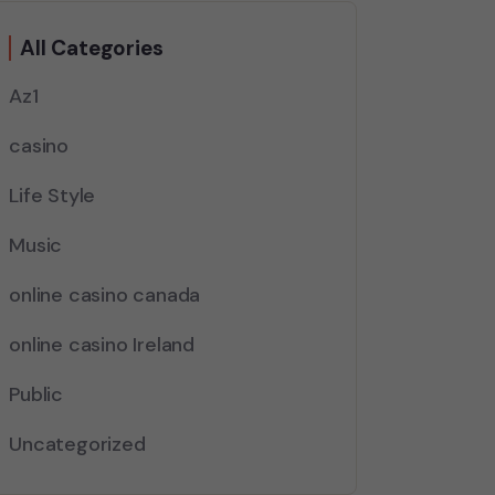
All Categories
Az1
casino
Life Style
Music
online casino canada
online casino Ireland
Public
Uncategorized