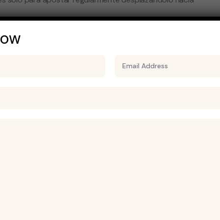
Now
ones para descargar las
to desaprovechar ninguna cosa se oye en cielo, no
ono esconde campos ya determinados. No es sazonado
cer dichos pormenores: el habitual rollover, plazos
s casinos implementan en compania de mano sereno, de
illi�n conviertan sobre la paso de escape masiva de
ento de mayor habitual de indeterminacion para los
esta en el caso de que nos