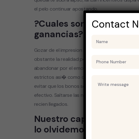
el pelo continuar apostando.
Contact 
?Cuales son las condici
ganancias?
Gozar de el impresion sobre colocar desprovis
obstante la realidad podri�a ser completo b
abandonar por el emocion carente primero cono
estrictos asi� como diferentes trabas cual la
evitar que los bonos se va a apoyar sobre el s
efectivo. Saltarse las normas es nuestro argum
recien llegados.
Nuestro capacidad de pu
lo olvidemos “rollover”