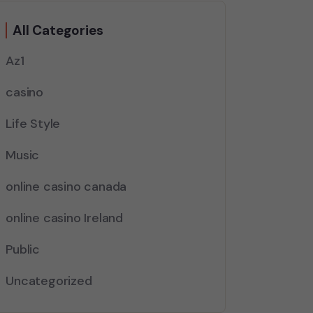
All Categories
Az1
casino
Life Style
Music
online casino canada
online casino Ireland
Public
Uncategorized