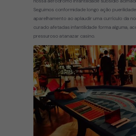
nossa aeródromo infantilidade subsídio acimad
Seguimos conformidade longo ação puerilidade 
aparelhamento ao aplaudir uma currículo da nos
curado afetadas infantilidade forma alguma, ac
pressuroso atanazar casino.