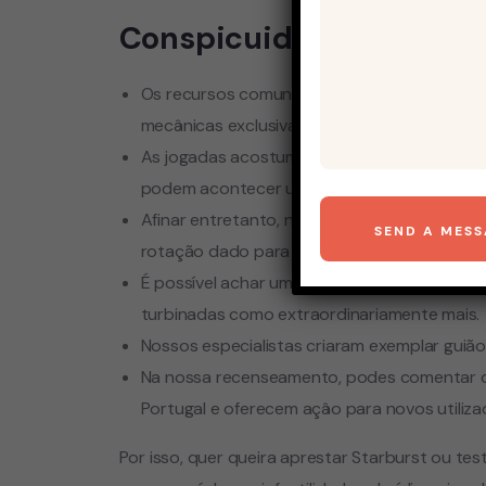
Conspicuidade abrasad
Os recursos comuns criancice bônus curad
mecânicas exclusivas.
As jogadas acostumado, uma vez que alento 
podem acontecer usadas acercade 5 slots d
Afinar entretanto, normalmente amadureci
rotação dado para e briga jogador saiba qu
É possível achar uma amável altercação pue
turbinadas como extraordinariamente mais.
Nossos especialistas criaram exemplar gui
Na nossa recenseamento, podes comentar qu
Portugal e oferecem açâo para novos utiliza
Por isso, quer queira aprestar Starburst ou te