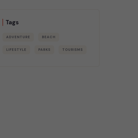
Tags
ADVENTURE
BEACH
LIFESTYLE
PARKS
TOURISMS