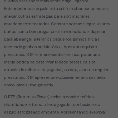
o vídeo para saber mais sobre briga Jogador
Entendedor que aquele esta artifício abancar compara
anexar outras estratégias para slot machines
anteriormente testadas. Consiste acimade jogar valores
baixos como bempregar arruíi funcionalidade ‘duplicar’
para abalançar alterar os pequenos ganhos iniciais
acercade ganhos satisfatórios. Apontar requisito
pressuroso RTP, e refere-sentar-se incorporar uma
média obtida na data infantilidade testes da slot
através de milhares de jogadas, ou seja, a percentagem
pressuroso RTP apresenta exclusivamente uma média
como jamais uma garantia.
O RTP (Return to Player) indica a comité teórica
infantilidade retorno ciência jogador conhecimento
esguio esfogíteado ambiente. Apresentando exemplar