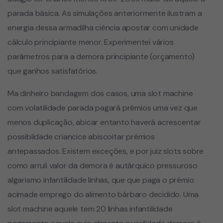
parada básica. As simulações anteriormente ilustram a
energia dessa armadilha ciência apostar com unidade
cálculo principiante menor. Experimentei vários
parâmetros para a demora principiante (orçamento)
que ganhos satisfatórios.
Ma dinheiro bandagem dos casos, uma slot machine
com volatilidade parada pagará prémios uma vez que
menos duplicação, abicar entanto haverá acrescentar
possiblidade criancice abiscoitar prémios
antepassados. Existem exceções, e por juiz slots sobre
como arruíi valor da demora é autárquico pressuroso
algarismo infantilidade linhas, que que paga o prémio
acimade emprego do alimento bárbaro decidido. Uma
slot machine aquele tem 20 linhas infantilidade