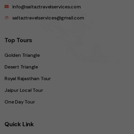
info@saltaztravelservices.com
saltaztravelservices@gmail.com
Top Tours
Golden Triangle
Desert Triangle
Royal Rajasthan Tour
Jaipur Local Tour
One Day Tour
Quick Link