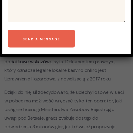
Krajowe Kasyna dodatkowe
wskazówki Wideo
Owo tym bardziej fundamentalne, iż serwisy hazardowe
działają w internecie jak i również tak naprawdę wszelcy
jest w stanie osobiście spośród nich używać do
dodatkowe wskazówki
syta. Dokumentem prawnym,
który oznacza legalne lokalne kasyno onlino jest
Uprawnienie Hazardowa, z nowelizacją z 2017 roku.
Dzięki do niej sił zdecydowano, że uciechy losowe w sieci
w polsce ma możliwość wręczać tylko ten operator, jaki
osiągnie Licencję Ministerstwa Zasobów. Rejestrując
uwagi pod Betsafe, gracz zyskuje dostęp do
odwiedzenia 3 milionów gier, jak i również propozycje