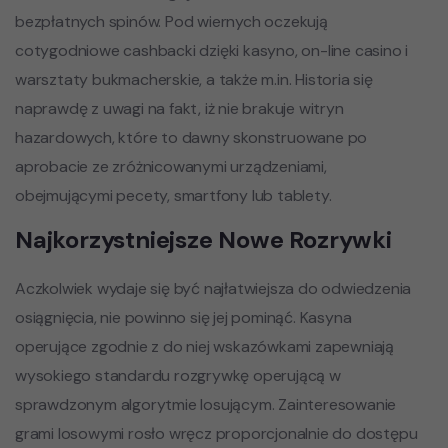
bezpłatnych spinów. Pod wiernych oczekują
cotygodniowe cashbacki dzięki kasyno, on-line casino i
warsztaty bukmacherskie, a także m.in. Historia się
naprawdę z uwagi na fakt, iż nie brakuje witryn
hazardowych, które to dawny skonstruowane po
aprobacie ze zróżnicowanymi urządzeniami,
obejmującymi pecety, smartfony lub tablety.
Najkorzystniejsze Nowe Rozrywki
Aczkolwiek wydaje się być najłatwiejsza do odwiedzenia
osiągnięcia, nie powinno się jej pominąć. Kasyna
operujące zgodnie z do niej wskazówkami zapewniają
wysokiego standardu rozgrywkę operującą w
sprawdzonym algorytmie losującym. Zainteresowanie
grami losowymi rosło wręcz proporcjonalnie do dostępu