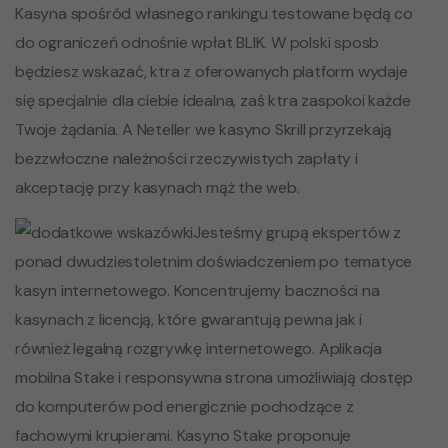
Kasyna spośród własnego rankingu testowane będą co
do ograniczeń odnośnie wpłat BLIK. W polski sposb
będziesz wskazać, ktra z oferowanych platform wydaje
się specjalnie dla ciebie idealna, zaś ktra zaspokoi każde
Twoje żądania. A Neteller we kasyno Skrill przyrzekają
bezzwłoczne należności rzeczywistych zapłaty i
akceptację przy kasynach mąż the web.
Jesteśmy grupą ekspertów z
ponad dwudziestoletnim doświadczeniem po tematyce
kasyn internetowego. Koncentrujemy baczności na
kasynach z licencją, które gwarantują pewna jak i
również legalną rozgrywkę internetowego. Aplikacja
mobilna Stake i responsywna strona umożliwiają dostęp
do komputerów pod energicznie pochodzące z
fachowymi krupierami. Kasyno Stake proponuje