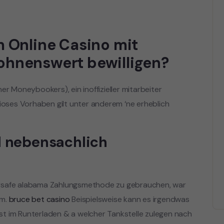
m Online Casino mit
ohnenswert bewilligen?
er Moneybookers), ein inoffizieller mitarbeiter
rioses Vorhaben gilt unter anderem ‘ne erheblich
d nebensachlich
n Paysafe alabama Zahlungsmethode zu gebrauchen, war
am.
bruce bet casino
Beispielsweise kann es irgendwas
st im Runterladen & a welcher Tankstelle zulegen nach