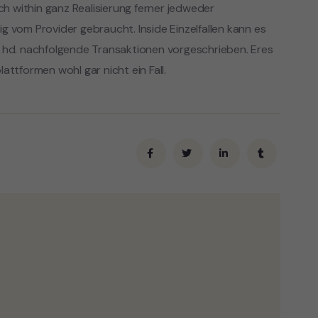
ich within ganz Realisierung ferner jedweder
g vom Provider gebraucht. Inside Einzelfallen kann es
. hd. nachfolgende Transaktionen vorgeschrieben. Eres
attformen wohl gar nicht ein Fall.