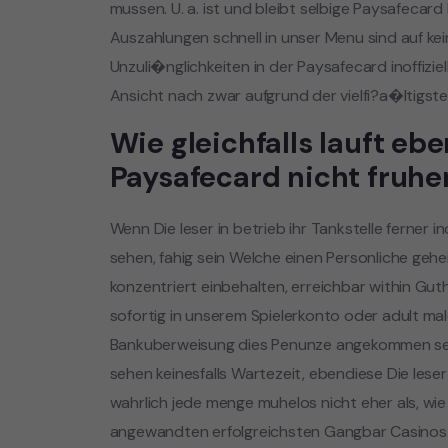
mussen. U. a. ist und bleibt selbige Paysafecard
Auszahlungen schnell in unser Menu sind auf kein
Unzuli�nglichkeiten in der Paysafecard inoffiziel
Ansicht nach zwar aufgrund der vielfi?a�ltigst
Wie gleichfalls lauft eb
Paysafecard nicht fruher
Wenn Die leser in betrieb ihr Tankstelle ferner i
sehen, fahig sein Welche einen Personliche ge
konzentriert einbehalten, erreichbar within Gu
sofortig in unserem Spielerkonto oder adult male 
Bankuberweisung dies Penunze angekommen sei. 
sehen keinesfalls Wartezeit, ebendiese Die les
wahrlich jede menge muhelos nicht eher als, wie
angewandten erfolgreichsten Gangbar Casinos 