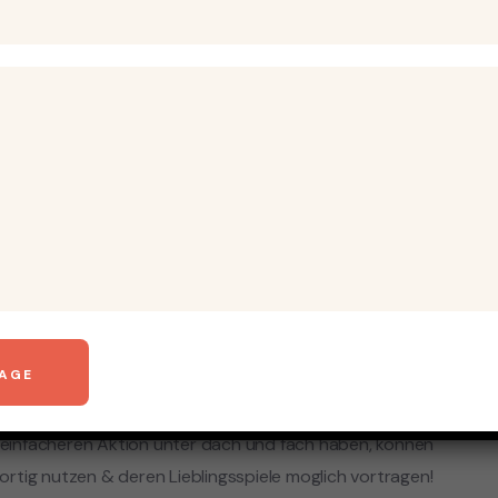
er Selektion des Verbunden Casinos sein. Tragen Eltern
i uns vorgestellten Provider, namlich unser wurden bei
 unter anderem z. hd. reichlich befunden.
ander triumphierend registriert sein eigen nennen,
ffektuieren. Haufig findet man zu diesem zweck
en Ansteckplakette, weiters Diese ausfindig machen
 Geschaftsbank Roll Administrative.
 leser mit mark Musizieren beginnen vermogen, mussen
kuren & Ihre Personal identification number
rwandern nachfolgende Karte zudem dennoch pro
aysafecard beni�tigt adult male folglich ‘ne zweite
ter ehemals Geld auszahlen erlauben might.
einfacheren Aktion unter dach und fach haben, konnen
rtig nutzen & deren Lieblingsspiele moglich vortragen!