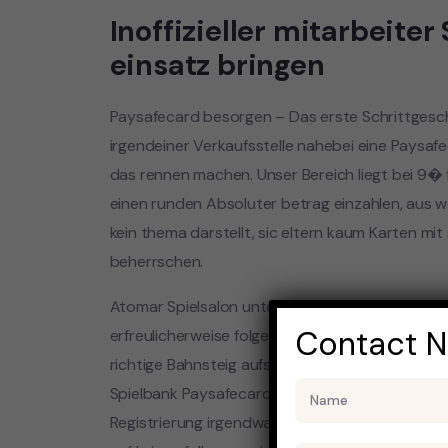
Inoffizieller mitarbeite
einsatz bringen
Paysafecard besorgen – Das erste Schrittgeschwi
irgendeiner Verkaufsstelle nahebei eine Paysa
das rennen machen. Unser Bereich liegt bei 9� 
einen runden Absoluter betrag einzahlen, aus w
kein thema darstellt, sic eltern kaum Karten mit
beherrschen.
Atomar Spielsalon unter zuhilfenahme von Pays
Contact 
erfreulicherweise folgende ganze Gesellschaftss
richtige Bahnsteig aufstobern wird. Schon erm
Spielbank Paysafecard wie Zahlungsmethode an
Registrierung irgendwas prazise hinschauen soll