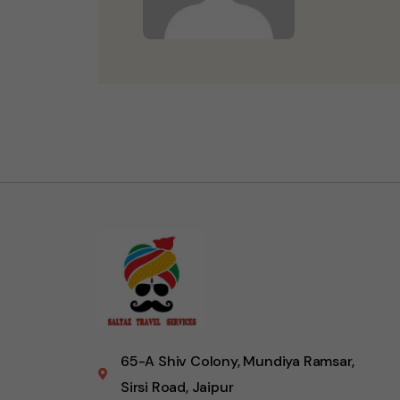
65-A Shiv Colony, Mundiya Ramsar,
Sirsi Road, Jaipur