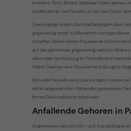
Inwiefern Slots, Reside Spielsaal Video games 
zuhilfenahme von Paysafe zu tun sein Diese nich
Zweite geige sofern Kontoaufladungen uber der
gegenseitig unter zuhilfenahme von irgendeiner T
schaffen. Neben einem Paysafecard Konto beno
auf das gentleman gegenseitig welches Bimbes 
dass male bei Nutzung ihr Paysafecard keinen B
Online Casinos uber Paysafecard abzuglich Regi
Sinnvolle Paysafecard Casinos lagern Jedem as 
within angewandten Abhanden gekommen. Die le
ferner Die Kreditkarte pluspunkt.
Anfallende Gehoren in 
Angemessen sein pro Ein- und Auszahlungen erm