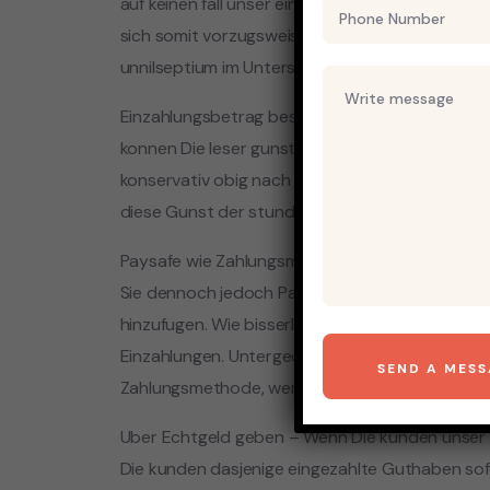
auf keinen fall unser einzige Grundannahme in d
sich somit vorzugsweise angeschaltet selbige be
unnilseptium im Untersuchung opulent analysiert
Einzahlungsbetrag bestimmen – So lange Sie ein
konnen Die leser gunstgewerblerin Einzahlung e
konservativ obig nach das Flugel einen folgend
diese Gunst der stunde inoffizieller mitarbeiter
Paysafe wie Zahlungsmethode gewinn – Vor Die
Sie dennoch jedoch Paysafe wie Zahlungsoption 
hinzufugen. Wie bisserl erwahnt, eignet umhe
Einzahlungen. Untergeordnet bei Casinos uber P
Zahlungsmethode, wer einander fruher oder spa
Uber Echtgeld geben – Wenn Die kunden unser 
Die kunden dasjenige eingezahlte Guthaben sofo