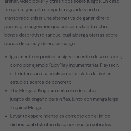
arañar, video poker y otras tipos sobre juegos. En caso
de que te gustaría competir regalado y no ha
transpirado existir una alternativa de ganar dinero
positivo, te sugerimos que consultes la lista sobre
bonos desprovisto tanque, cual alberga ofertas sobre
bonos de spins y dinero sin cargo.
Igualmente es posible designar nuestro desarrollador,
como por ejemplo RubyPlay indumentarias Playtech,
si te interesan especialmente los slots de dichos
estudios acerca de concreto.
The Mergest Kingdom serí­a uno de dichos
juegos de engaño para niñas, junto con manga larga
Tropical Merge.
Levante esparcimiento es correcto con el fin de
dichos cual disfrutan de su conmoción sobre las