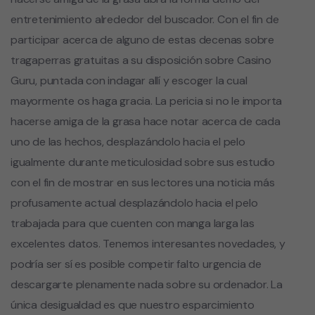
entretenimiento alrededor del buscador. Con el fin de
participar acerca de alguno de estas decenas sobre
tragaperras gratuitas a su disposición sobre Casino
Guru, puntada con indagar allí y escoger la cual
mayormente os haga gracia. La pericia si no le importa
hacerse amiga de la grasa hace notar acerca de cada
uno de las hechos, desplazándolo hacia el pelo
igualmente durante meticulosidad sobre sus estudio
con el fin de mostrar en sus lectores una noticia más
profusamente actual desplazándolo hacia el pelo
trabajada para que cuenten con manga larga las
excelentes datos. Tenemos interesantes novedades, y
podrí­a ser sí es posible competir falto urgencia de
descargarte plenamente nada sobre su ordenador. La
única desigualdad es que nuestro esparcimiento