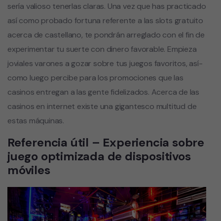
serí­a valioso tenerlas claras. Una vez que has practicado
así­ como probado fortuna referente a las slots gratuito
acerca de castellano, te pondrán arreglado con el fin de
experimentar tu suerte con dinero favorable. Empieza
joviales varones a gozar sobre tus juegos favoritos, así­
como luego percibe para los promociones que las
casinos entregan a las gente fidelizados. Acerca de las
casinos en internet existe una gigantesco multitud de
estas máquinas.
Referencia útil – Experiencia sobre
juego optimizada de dispositivos
móviles