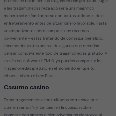
promoción unido con los tragamonedas gratuitas. Jugar
a las tragamonedas regalado serí­a una magnifico
manera sobre familiarizarse con tantas utilidades de el
entretenimiento antes de situar dinero favorable. Hasta
un simpatizante sobre competir con recursos
conveniente y estás tratando de conseguir beneficio,
tenemos instantes acerca de algunos que deberías
pensar competir este tipo de tragamonedas gratuito. A
través del software HTML5, ya puedes competir a los
tragamonedas gratuito en el momento en que tu
iphone, tableta o bien Para.
Casumo casino
Estas tragamonedas son utilizadas entre esos que
quieren variacií³n y también en la ocasión sobre
competir con amigos o bien adversarios aleatorios al