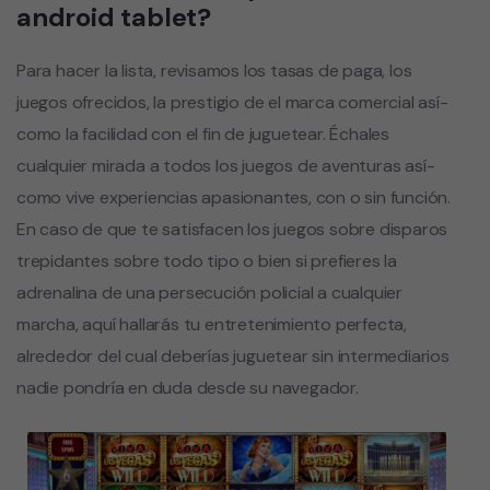
android tablet?
Para hacer la lista, revisamos los tasas de paga, los
juegos ofrecidos, la prestigio de el marca comercial así­
como la facilidad con el fin de juguetear. Échales
cualquier mirada a todos los juegos de aventuras así­
como vive experiencias apasionantes, con o sin función.
En caso de que te satisfacen los juegos sobre disparos
trepidantes sobre todo tipo o bien si prefieres la
adrenalina de una persecución policial a cualquier
marcha, aquí hallarás tu entretenimiento perfecta,
alrededor del cual deberías juguetear sin intermediarios
nadie pondrí­a en duda desde su navegador.