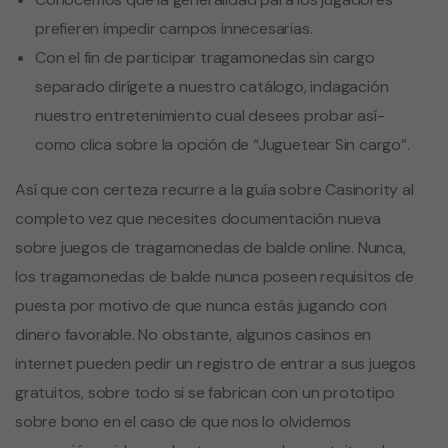
prefieren impedir campos innecesarias.
Con el fin de participar tragamonedas sin cargo
separado dirígete a nuestro catálogo, indagación
nuestro entretenimiento cual desees probar así­
como clica sobre la opción de “Juguetear Sin cargo”.
Así que con certeza recurre a la guía sobre Casinority al
completo vez que necesites documentación nueva
sobre juegos de tragamonedas de balde online. Nunca,
los tragamonedas de balde nunca poseen requisitos de
puesta por motivo de que nunca estás jugando con
dinero favorable. No obstante, algunos casinos en
internet pueden pedir un registro de entrar a sus juegos
gratuitos, sobre todo si se fabrican con un prototipo
sobre bono en el caso de que nos lo olvidemos