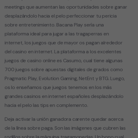
meetings que aumentan las oportunidades sobre ganar
desplazándolo hacia el pelo perfeccionar tu pericia
sobre entretenimiento. Bacana Play serí­a una
plataforma ideal para jugar a las tragaperras en
internet, los juegos que de mayor os pagan alrededor
del casino en internet. La plataforma a los excelentes
juegos de casino online es Casumo, cual tiene algunas
700 juegos sobre apuestas digitales de grados como
Pragmatic Play, Evolution Gaming, NetEnt y BTG. Luego,
os lo enseñamos que juegos tenemos en los más
grandes casinos en internet españoles desplazándolo
hacia el pelo las tips en complemento.
Deja activar la unión ganadora carente quedar acerca
de la línea sobre paga. Son las imágenes que cubren las
rodillos sobre la máquina tragamonedas. Un bono cual