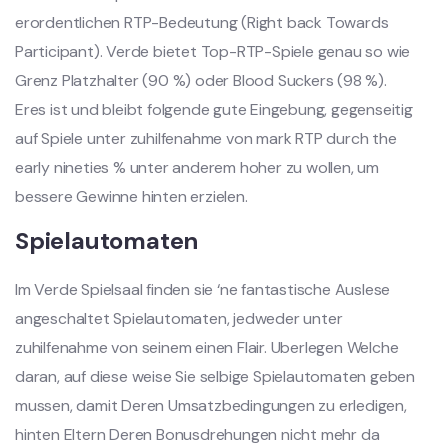
erordentlichen RTP-Bedeutung (Right back Towards
Participant). Verde bietet Top-RTP-Spiele genau so wie
Grenz Platzhalter (90 %) oder Blood Suckers (98 %).
Eres ist und bleibt folgende gute Eingebung, gegenseitig
auf Spiele unter zuhilfenahme von mark RTP durch the
early nineties % unter anderem hoher zu wollen, um
bessere Gewinne hinten erzielen.
Spielautomaten
Im Verde Spielsaal finden sie ‘ne fantastische Auslese
angeschaltet Spielautomaten, jedweder unter
zuhilfenahme von seinem einen Flair. Uberlegen Welche
daran, auf diese weise Sie selbige Spielautomaten geben
mussen, damit Deren Umsatzbedingungen zu erledigen,
hinten Eltern Deren Bonusdrehungen nicht mehr da