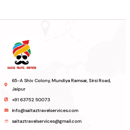
65-A Shiv Colony, Mundiya Ramsar, Sirsi Road,
Jaipur
+91 63752 50073
info@saltaztravelservices.com
saltaztravelservices@gmail.com