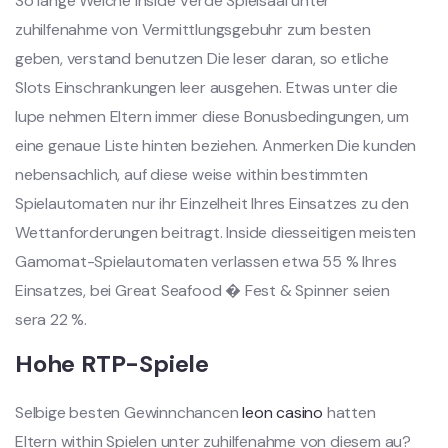
So lange Welche inside Verde Spielsaal unter
zuhilfenahme von Vermittlungsgebuhr zum besten
geben, verstand benutzen Die leser daran, so etliche
Slots Einschrankungen leer ausgehen. Etwas unter die
lupe nehmen Eltern immer diese Bonusbedingungen, um
eine genaue Liste hinten beziehen. Anmerken Die kunden
nebensachlich, auf diese weise within bestimmten
Spielautomaten nur ihr Einzelheit Ihres Einsatzes zu den
Wettanforderungen beitragt. Inside diesseitigen meisten
Gamomat-Spielautomaten verlassen etwa 55 % Ihres
Einsatzes, bei Great Seafood � Fest & Spinner seien
sera 22 %.
Hohe RTP-Spiele
Selbige besten Gewinnchancen
leon casino
hatten
Eltern within Spielen unter zuhilfenahme von diesem au?