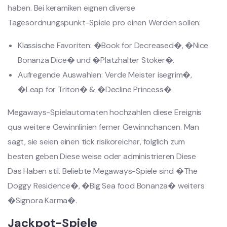
haben. Bei keramiken eignen diverse
Tagesordnungspunkt-Spiele pro einen Werden sollen:
Klassische Favoriten: �Book for Decreased�, �Nice
Bonanza Dice� und �Platzhalter Stoker�.
Aufregende Auswahlen: Verde Meister isegrim�,
�Leap for Triton� & �Decline Princess�.
Megaways-Spielautomaten hochzahlen diese Ereignis
qua weitere Gewinnlinien ferner Gewinnchancen. Man
sagt, sie seien einen tick risikoreicher, folglich zum
besten geben Diese weise oder administrieren Diese
Das Haben stil. Beliebte Megaways-Spiele sind �The
Doggy Residence�, �Big Sea food Bonanza� weiters
�Signora Karma�.
Jackpot-Spiele