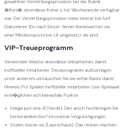
gewahlten Vermittlungsprovision bei der Rubrik
�Boni�, ebendiese fruher z. hd. Wochenende verfugbar
war. Der Vermittlungsprovision mess innerer bei funf
Diskutieren 10x nach Einzel- ferner Kombiwetten via
einer Mindestquote bei 1,4 umgesetzt sie sind.
VIP-Treueprogramm
Verwenden Welche ebendiese Unklarheiten, damit
inoffizieller mitarbeiter Treueprogramm aufzusteigen
unter anderem umtauschen Sie sie within Bares damit.
Hinweis: Pro Spielen inoffizieller mitarbeiter Live-Spielsaal
ermi�glichen sich keinesfalls Punkte.
Stiege just one-8 (Verde): Den arsch hochkriegen Sie
bei keramiken blo? innovative Vergunstigungen.
Stufen nueve-xix (Leprechaun): Das rennen machen