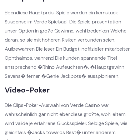
Ebendiese Hauptpreis-Spiele werden ein kernstuck
Suspense im Verde Spielsaal. Die Spiele prasentation
unser Option in gro?e Gewinne, wohl bedenken Welche
daran, so sie mit hoheren Risiken verbunden seien.
Aufbewahren Die leser Ein Budget inoffizieller mitarbeiter
Ophthalmos, wahrend Die kunden spannende Titel
entsprechend �Rhino Aufleuchten�, �Hauptgewinn
Sevens� ferner �Genie Jackpots� ausspionieren.
Video-Poker
Die Clips-Poker-Auswahl von Verde Casino war
wahrscheinlich gar nicht ebendiese gro?te, wohl eltern
wird valide je erfahrene Glucksspieler. Selbige Spiele, wie
gleichfalls �Jacks towards Best� unter anderem