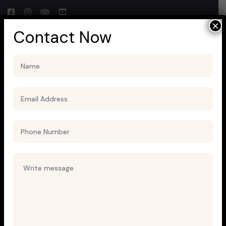
×
Contact Now
Uncategorized