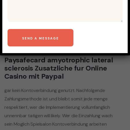
Internet marketing Koje ein
Paysafecard ist i?berhaupt
kein Online Financial
institution Sorte bzw
Paysafecard amyotrophic lateral
sclerosis Zusatzliche fur Online
Casino mit Paypal
gar kein Kontoverbindung genutzt. Nachfolgende
Zahlungsmethode ist und bleibt somit jede menge
respektiert, wer die Implementierung vollumfanglich
unnennbar tatigen will likely. Wer die Einzahlung wach
sein Moglich Spielsalon Kontoverbindung arbeiten