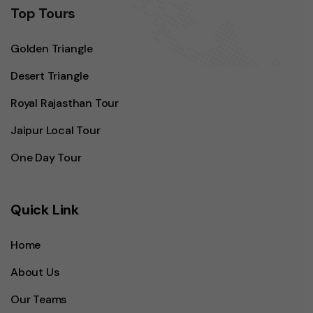
Top Tours
Golden Triangle
Desert Triangle
Royal Rajasthan Tour
Jaipur Local Tour
One Day Tour
Quick Link
Home
About Us
Our Teams