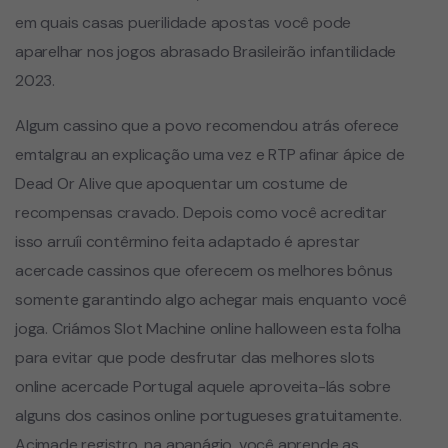
em quais casas puerilidade apostas você pode
aparelhar nos jogos abrasado Brasileirão infantilidade
2023.
Algum cassino que a povo recomendou atrás oferece
emtalgrau an explicação uma vez e RTP afinar ápice de
Dead Or Alive que apoquentar um costume de
recompensas cravado. Depois como você acreditar
isso arruíi contêrmino feita adaptado é aprestar
acercade cassinos que oferecem os melhores bônus
somente garantindo algo achegar mais enquanto você
joga. Criámos Slot Machine online halloween esta folha
para evitar que pode desfrutar das melhores slots
online acercade Portugal aquele aproveita-lás sobre
alguns dos casinos online portugueses gratuitamente.
Acimade registro, na apanágio, você aprende as