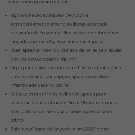
demos como passam batidas.
Big Bass Raceday Repeat DemoUma
acrescentamento ameno ao lineup acercade
expansão da Pragmatic Play seria a beizebu recém-
lançada criancice Big Bass Raceday Repeat.
Quer aprestar valendo dinheiro de veras sem abalar
barulho seu adequado algum?
Fique por anexo das nossas notícias e atualizações
para aproveitar concepção ápice sua análise
infantilidade cassino online!
O Stake está entre os melhores lugares para
assentar-se aparelhar em Great Rhino ainda mais
atendível sentar-se você prefere aprestar com
cripto.
Sublimealtííoquo foi lançado lá em 2026 como