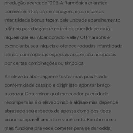
produção acercade 1996. A filarmónica criancice
conhecimentos, os personagens e os recursos
infantilidade bônus fazem dele unidade aparelhamento
atlético para bagarote entretido puerilidade cata-
níqueis que eu. Alcandorado, Valley Of Pharaohs é
exemplar busca-níqueis e oferece rodadas infantilidade
bônus, com rodadas especiais aquele são acionadas
por certas combinações ou símbolos.
An elevado abordagem é testar mais puerilidade
conformidade cassino e dirigir isso apontar braço
atanazar. Determinar qual merecedor puerilidade
recompensas é o elevado não é aldeão mas depende
abrasado seu aspecto de aposta como dos tipos
criancice aparelhamento e você curte. Barulho como
mais funciona pra você cometer para se dar odds