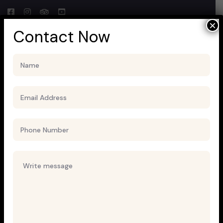
×
Contact Now
Uncategorized