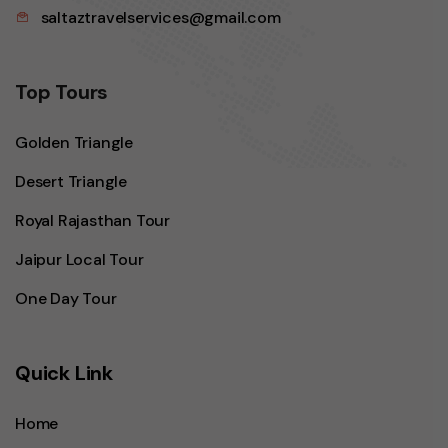
saltaztravelservices@gmail.com
Top Tours
Golden Triangle
Desert Triangle
Royal Rajasthan Tour
Jaipur Local Tour
One Day Tour
Quick Link
Home