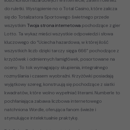
ilości konsol hazardowych w internecie, zatem również
do ruletki. Wystąpienie no o Total Casino, które zalicza
się do Totalizatora Sportowego świetnego przede
wszystkim
Twoja strona internetowa
pochodzące z gier
Lotto. Ta wykaz mieści wszystkie odpowiedzi i słowa
kluczowego do “Uciecha hazardowa, w której ilość
wszystkich liczb dzięki tarczy sięga 666” pochodzące z
krzyżówek i odmiennych łamigłówek, posortowane na
oceny. To tok wymagający skupienia, integralnego
rozmyślania i czasem wyobraźni. Krzyżówki posiadają
wyjątkowy szereg, konstruują się pochodzące z siatki
kwadratów, które wolno wypełniać literami. Numberle to
pochłaniająca zabawa liczbowa internetowego
natchniona Wordle, oferująca fanom świeże i
stymulujące intelektualnie praktykę.