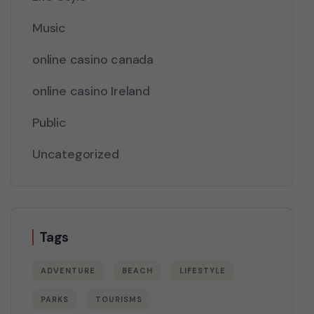
Music
online casino canada
online casino Ireland
Public
Uncategorized
Tags
ADVENTURE
BEACH
LIFESTYLE
PARKS
TOURISMS