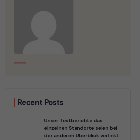
Recent Posts
Unser Testberichte das
einzelnen Standorte seien bei
der anderen Uberblick verlinkt