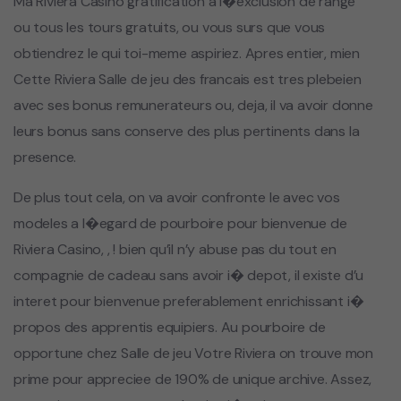
Ma Riviera Casino gratification a l�exclusion de range
ou tous les tours gratuits, ou vous surs que vous
obtiendrez le qui toi-meme aspiriez. Apres entier, mien
Cette Riviera Salle de jeu des francais est tres plebeien
avec ses bonus remunerateurs ou, deja, il va avoir donne
leurs bonus sans conserve des plus pertinents dans la
presence.
De plus tout cela, on va avoir confronte le avec vos
modeles a l�egard de pourboire pour bienvenue de
Riviera Casino, , ! bien qu’il n’y abuse pas du tout en
compagnie de cadeau sans avoir i� depot, il existe d’u
interet pour bienvenue preferablement enrichissant i�
propos des apprentis equipiers. Au pourboire de
opportune chez Salle de jeu Votre Riviera on trouve mon
prime pour appreciee de 190% de unique archive. Assez,