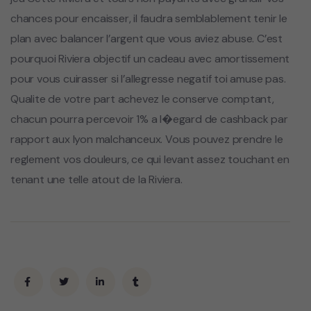
chances pour encaisser, il faudra semblablement tenir le
plan avec balancer l’argent que vous aviez abuse. C’est
pourquoi Riviera objectif un cadeau avec amortissement
pour vous cuirasser si l’allegresse negatif toi amuse pas.
Qualite de votre part achevez le conserve comptant,
chacun pourra percevoir 1% a l�egard de cashback par
rapport aux lyon malchanceux. Vous pouvez prendre le
reglement vos douleurs, ce qui levant assez touchant en
tenant une telle atout de la Riviera.