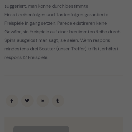
suggeriert, man könne durch bestimmte
Einsatzreihenfolgen und Tastenfolgen garantierte
Freispiele in gang setzen. Parece existireren keine
Gewähr, sic Freispiele auf einer bestimmten Reihe durch
Spins ausgelöst man sagt, sie seien. Wenn respons
mindestens drei Scatter (unser Treffer) triffst, erhältst
respons 12 Freispiele.