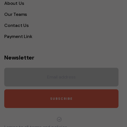
About Us
Our Teams
Contact Us
Payment Link
Newsletter