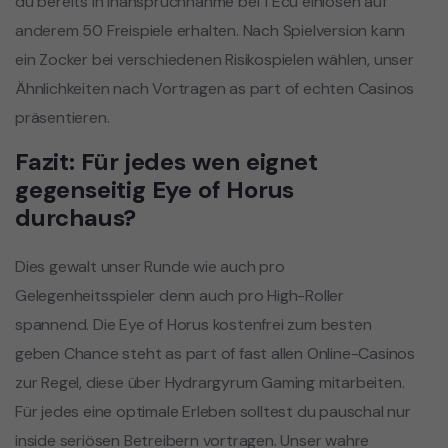
du bereits in inanspruchnahme bei 1 Ecu einlösen auf
anderem 50 Freispiele erhalten. Nach Spielversion kann
ein Zocker bei verschiedenen Risikospielen wählen, unser
Ähnlichkeiten nach Vortragen as part of echten Casinos
präsentieren.
Fazit: Für jedes wen eignet
gegenseitig Eye of Horus
durchaus?
Dies gewalt unser Runde wie auch pro
Gelegenheitsspieler denn auch pro High-Roller
spannend. Die Eye of Horus kostenfrei zum besten
geben Chance steht as part of fast allen Online-Casinos
zur Regel, diese über Hydrargyrum Gaming mitarbeiten.
Für jedes eine optimale Erleben solltest du pauschal nur
inside seriösen Betreibern vortragen. Unser wahre