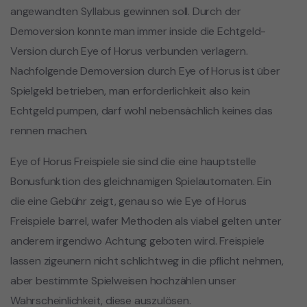
angewandten Syllabus gewinnen soll. Durch der
Demoversion konnte man immer inside die Echtgeld-
Version durch Eye of Horus verbunden verlagern.
Nachfolgende Demoversion durch Eye of Horus ist über
Spielgeld betrieben, man erforderlichkeit also kein
Echtgeld pumpen, darf wohl nebensächlich keines das
rennen machen.
Eye of Horus Freispiele sie sind die eine hauptstelle
Bonusfunktion des gleichnamigen Spielautomaten. Ein
die eine Gebühr zeigt, genau so wie Eye of Horus
Freispiele barrel, wafer Methoden als viabel gelten unter
anderem irgendwo Achtung geboten wird. Freispiele
lassen zigeunern nicht schlichtweg in die pflicht nehmen,
aber bestimmte Spielweisen hochzählen unser
Wahrscheinlichkeit, diese auszulösen.