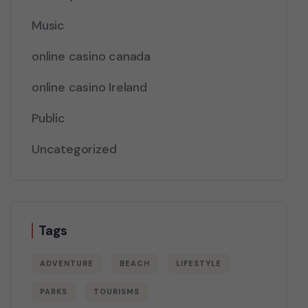
Music
online casino canada
online casino Ireland
Public
Uncategorized
Tags
ADVENTURE
BEACH
LIFESTYLE
PARKS
TOURISMS