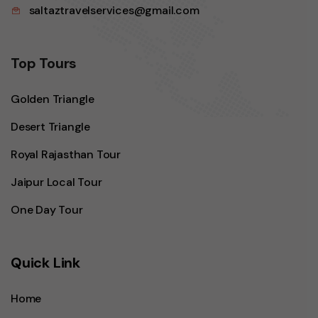
saltaztravelservices@gmail.com
Top Tours
Golden Triangle
Desert Triangle
Royal Rajasthan Tour
Jaipur Local Tour
One Day Tour
Quick Link
Home