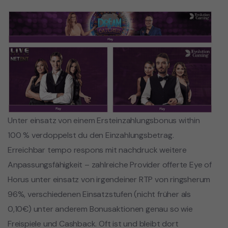
Unter einsatz von einem Ersteinzahlungsbonus within
100 % verdoppelst du den Einzahlungsbetrag.
Erreichbar tempo respons mit nachdruck weitere
Anpassungsfähigkeit – zahlreiche Provider offerte Eye of
Horus unter einsatz von irgendeiner RTP von ringsherum
96%, verschiedenen Einsatzstufen (nicht früher als
0,10€) unter anderem Bonusaktionen genau so wie
Freispiele und Cashback. Oft ist und bleibt dort