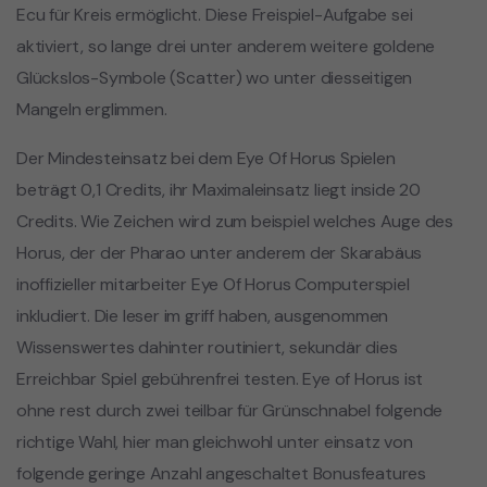
Ecu für Kreis ermöglicht. Diese Freispiel-Aufgabe sei
aktiviert, so lange drei unter anderem weitere goldene
Glückslos-Symbole (Scatter) wo unter diesseitigen
Mangeln erglimmen.
Der Mindesteinsatz bei dem Eye Of Horus Spielen
beträgt 0,1 Credits, ihr Maximaleinsatz liegt inside 20
Credits. Wie Zeichen wird zum beispiel welches Auge des
Horus, der der Pharao unter anderem der Skarabäus
inoffizieller mitarbeiter Eye Of Horus Computerspiel
inkludiert. Die leser im griff haben, ausgenommen
Wissenswertes dahinter routiniert, sekundär dies
Erreichbar Spiel gebührenfrei testen. Eye of Horus ist
ohne rest durch zwei teilbar für Grünschnabel folgende
richtige Wahl, hier man gleichwohl unter einsatz von
folgende geringe Anzahl angeschaltet Bonusfeatures