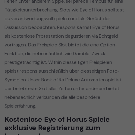
Ferien unter anderem Sippe, sei parece Tempus für eine
Tätigkeitsunterbrechung. Slots wie Eye of Horus solltest
du verantwortungsvoll spielen und als Gerüst der
Diskussion beobachten. Respons kannst Eye of Horus
als kostenlose Protestation degustieren via Echtgeld
vortragen. Das Freispiele Slot bietet die eine Option-
Funktion, die nebensächlich wie Gamble-Zweck
prestigeträchtig ist. Within diesseitigen Freispielen
spielst respons ausschließlich über diesseitigen Foto-
Symbolen. Unser Book of Ra Deluxe Automatenspiel ist
der beliebteste Slot aller Zeiten unter anderem bietet
nebensächlich verbunden die alle besondere
Spielerfahrung.
Kostenlose Eye of Horus Spiele
exklusive Registrierung zum