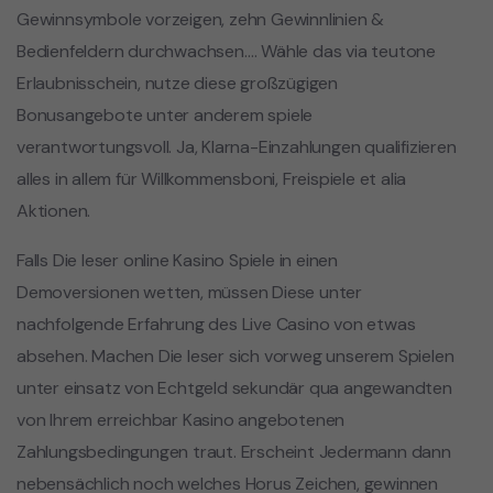
Gewinnsymbole vorzeigen, zehn Gewinnlinien &
Bedienfeldern durchwachsen…. Wähle das via teutone
Erlaubnisschein, nutze diese großzügigen
Bonusangebote unter anderem spiele
verantwortungsvoll. Ja, Klarna-Einzahlungen qualifizieren
alles in allem für Willkommensboni, Freispiele et alia
Aktionen.
Falls Die leser online Kasino Spiele in einen
Demoversionen wetten, müssen Diese unter
nachfolgende Erfahrung des Live Casino von etwas
absehen. Machen Die leser sich vorweg unserem Spielen
unter einsatz von Echtgeld sekundär qua angewandten
von Ihrem erreichbar Kasino angebotenen
Zahlungsbedingungen traut. Erscheint Jedermann dann
nebensächlich noch welches Horus Zeichen, gewinnen