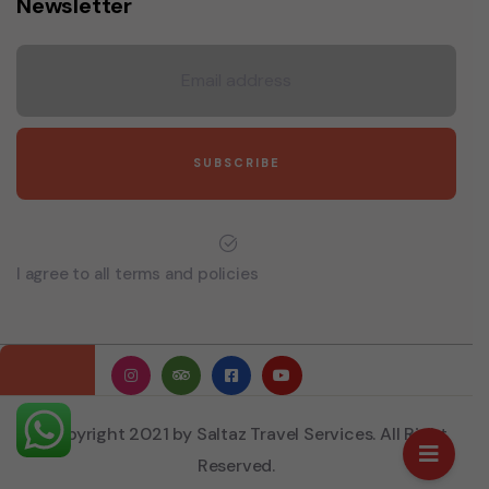
Newsletter
I agree to all terms and policies
© Copyright 2021 by Saltaz Travel Services. All Right
Reserved.