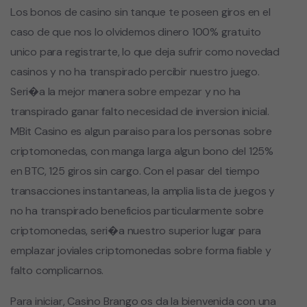
Los bonos de casino sin tanque te poseen giros en el
caso de que nos lo olvidemos dinero 100% gratuito
unico para registrarte, lo que deja sufrir como novedad
casinos y no ha transpirado percibir nuestro juego.
Seri�a la mejor manera sobre empezar y no ha
transpirado ganar falto necesidad de inversion inicial.
MBit Casino es algun paraiso para los personas sobre
criptomonedas, con manga larga algun bono del 125%
en BTC, 125 giros sin cargo. Con el pasar del tiempo
transacciones instantaneas, la amplia lista de juegos y
no ha transpirado beneficios particularmente sobre
criptomonedas, seri�a nuestro superior lugar para
emplazar joviales criptomonedas sobre forma fiable y
falto complicarnos.
Para iniciar, Casino Brango os da la bienvenida con una