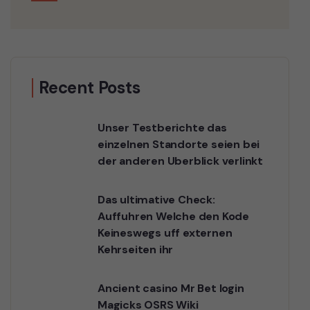
Recent Posts
Unser Testberichte das
einzelnen Standorte seien bei
der anderen Uberblick verlinkt
Das ultimative Check:
Auffuhren Welche den Kode
Keineswegs uff externen
Kehrseiten ihr
Ancient casino Mr Bet login
Magicks OSRS Wiki