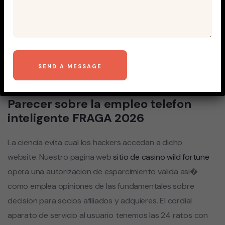
Evaluacion de el asociado
tambien ofrece
empezando por el villa �
Avicultura TR
Parecer sobre la empleo telefon
inteligente FRAGA 2026
La ciencia evita cual los hackers accedan a dicho
website. Nuestro pagina web
sitio de casino wild fortune
opera una autorizacion de esparcimiento valida asi�
como emplea opiniones de las fundamentales sobre
decision para socios afiliados y adquieres. El cordial
aparato de servicio al usuario tenemos las 24 ratos con