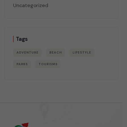
Uncategorized
Tags
ADVENTURE
BEACH
LIFESTYLE
PARKS
TOURISMS