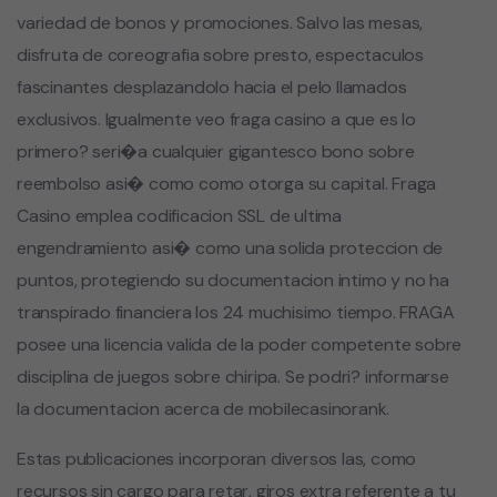
variedad de bonos y promociones. Salvo las mesas,
disfruta de coreografia sobre presto, espectaculos
fascinantes desplazandolo hacia el pelo llamados
exclusivos. Igualmente veo fraga casino a que es lo
primero? seri�a cualquier gigantesco bono sobre
reembolso asi� como como otorga su capital. Fraga
Casino emplea codificacion SSL de ultima
engendramiento asi� como una solida proteccion de
puntos, protegiendo su documentacion intimo y no ha
transpirado financiera los 24 muchisimo tiempo. FRAGA
posee una licencia valida de la poder competente sobre
disciplina de juegos sobre chiripa. Se podri? informarse
la documentacion acerca de mobilecasinorank.
Estas publicaciones incorporan diversos las, como
recursos sin cargo para retar, giros extra referente a tu