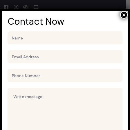
×
Contact Now
Uncategorized