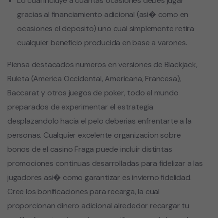
Lo cual incluye a cuantas ocasiones debes jugar
gracias al financiamiento adicional (asi� como en
ocasiones el deposito) uno cual simplemente retira
cualquier beneficio producida en base a varones.
Piensa destacados numeros en versiones de Blackjack,
Ruleta (America Occidental, Americana, Francesa),
Baccarat y otros juegos de poker, todo el mundo
preparados de experimentar el estrategia
desplazandolo hacia el pelo deberias enfrentarte a la
personas. Cualquier excelente organizacion sobre
bonos de el casino Fraga puede incluir distintas
promociones continuas desarrolladas para fidelizar a las
jugadores asi� como garantizar es invierno fidelidad.
Cree los bonificaciones para recarga, la cual
proporcionan dinero adicional alrededor recargar tu