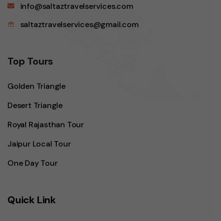
info@saltaztravelservices.com
saltaztravelservices@gmail.com
Top Tours
Golden Triangle
Desert Triangle
Royal Rajasthan Tour
Jaipur Local Tour
One Day Tour
Quick Link