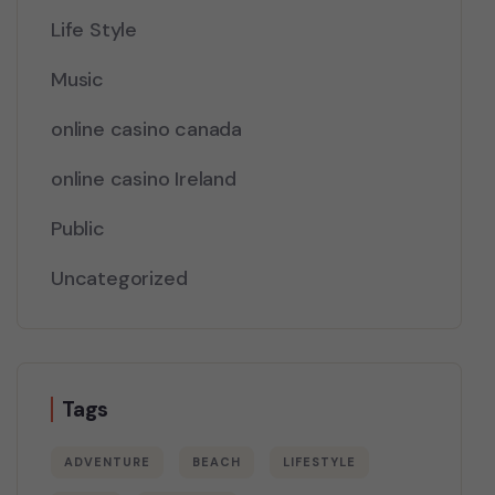
Life Style
Music
online casino canada
online casino Ireland
Public
Uncategorized
Tags
ADVENTURE
BEACH
LIFESTYLE