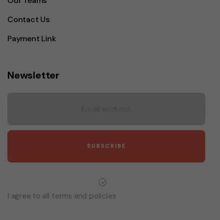
Our Teams
Contact Us
Payment Link
Newsletter
I agree to all terms and policies