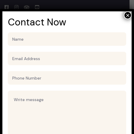
×
Contact Now
Uncategorized