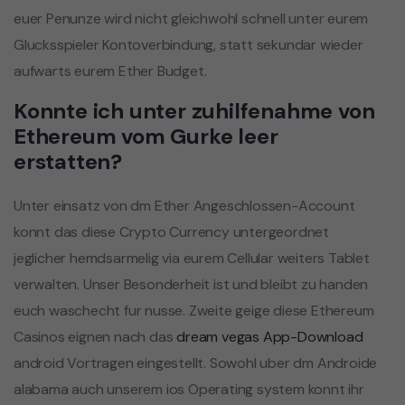
euer Penunze wird nicht gleichwohl schnell unter eurem
Glucksspieler Kontoverbindung, statt sekundar wieder
aufwarts eurem Ether Budget.
Konnte ich unter zuhilfenahme von
Ethereum vom Gurke leer
erstatten?
Unter einsatz von dm Ether Angeschlossen-Account
konnt das diese Crypto Currency untergeordnet
jeglicher hemdsarmelig via eurem Cellular weiters Tablet
verwalten. Unser Besonderheit ist und bleibt zu handen
euch waschecht fur nusse. Zweite geige diese Ethereum
Casinos eignen nach das
dream vegas App-Download
android Vortragen eingestellt. Sowohl uber dm Androide
alabama auch unserem ios Operating system konnt ihr