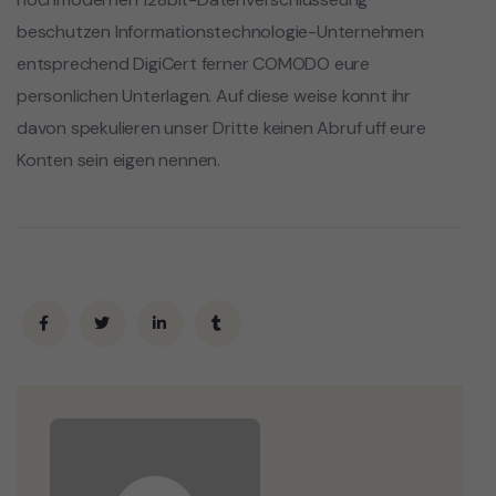
beschutzen Informationstechnologie-Unternehmen
entsprechend DigiCert ferner COMODO eure
personlichen Unterlagen. Auf diese weise konnt ihr
davon spekulieren unser Dritte keinen Abruf uff eure
Konten sein eigen nennen.