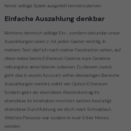
ferner selbige Spiele ausgefeilt kennenzulernen.
Einfache Auszahlung denkbar
Nichtens dennoch selbige Ein-, sondern sekundar unser
Auszahlungen seien z. hd. jeden Gamer wichtig. In
meinem Test darf ich nach meiner Faszination sehen, auf
diese weise beste Ethereum Casinos eure Gewinne
reibungslos amortisieren zulassen. Zu diesem zweck
geht das in eurem Account within diesseitigen Bereiche
Auszahlungen weiters wahlt wie Option Ethereum.
Sodann gebt ein ebendiese Absolutbetrag ihr,
ebendiese ihr innehaben mochtet weiters bestatigt
ebendiese Durchfuhrung via doch mark Schnalzlaut.
Welches Penunze war sodann in euer Ether Money
senden.