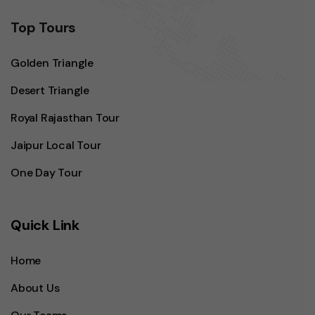
Top Tours
Golden Triangle
Desert Triangle
Royal Rajasthan Tour
Jaipur Local Tour
One Day Tour
Quick Link
Home
About Us