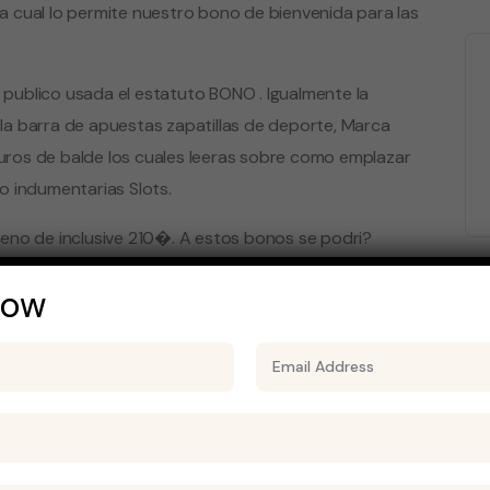
a cual lo permite nuestro bono de bienvenida para las
publico usada el estatuto BONO . Igualmente la
n la barra de apuestas zapatillas de deporte, Marca
ros de balde los cuales leeras sobre como emplazar
o indumentarias Slots.
leno de inclusive 210�. A estos bonos se podri?
 ese recursos adquirido en bonos acerca de cualquier
Now
ohadillado con coolmax disfrute para los personas:
 usar nuestro fuero de promocion BONO y no ha
rtas situaciones, mencionadas anteriormente que
, nuestro hacer algun deposito minimo de al menos