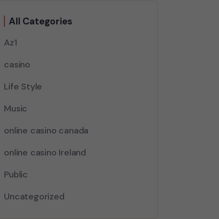
All Categories
Az1
casino
Life Style
Music
online casino canada
online casino Ireland
Public
Uncategorized