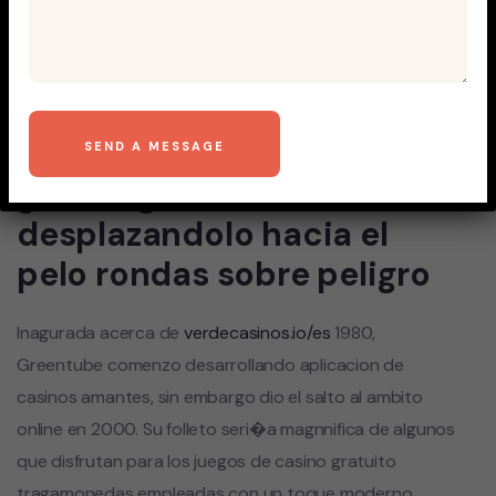
Empezando desde Austria,
ofrece tragaperras
clasicas con manga larga
utilidades nuevas como
giros regalado
desplazandolo hacia el
pelo rondas sobre peligro
Inagurada acerca de
verdecasinos.io/es
1980,
Greentube comenzo desarrollando aplicacion de
casinos amantes, sin embargo dio el salto al ambito
online en 2000. Su folleto seri�a magnnifica de algunos
que disfrutan para los juegos de casino gratuito
tragamonedas empleadas con un toque moderno.