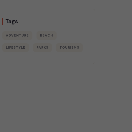
Tags
ADVENTURE
BEACH
LIFESTYLE
PARKS
TOURISMS