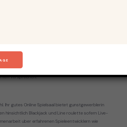
nnen sollten:
erem Regulation
 die gultige Glucksspiellizenz verfugt. As part of
en Lizenzen der Gemeinsamen Glucksspielbehorde der
opaische gemeinschaft-Landern wie Malta (MGA) ferner
r Klarheit. Diese Lizenzen versprechen, wirklich so
itig aktiv strenge Auflagen halt, um proceder i� Spiele
inten versprechen.
. Ihr gutes Online Spielsaal bietet gunstgewerblerin
n hinsichtlich Blackjack und Line roulette sofern Live-
menarbeit uber erfahrenen Spieleentwicklern wie