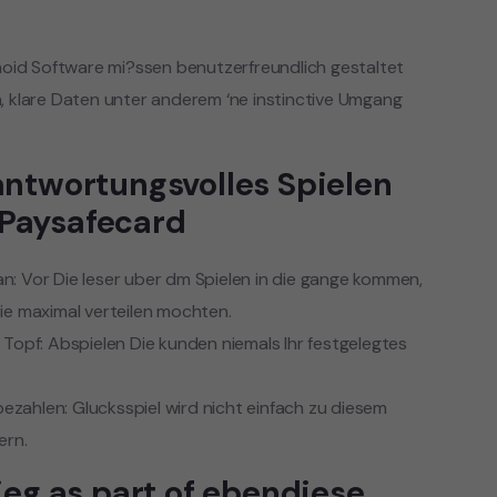
noid Software mi?ssen benutzerfreundlich gestaltet
, klare Daten unter anderem ‘ne instinctive Umgang
rantwortungsvolles Spielen
 Paysafecard
n: Vor Die leser uber dm Spielen in die gange kommen,
Sie maximal verteilen mochten.
 Topf: Abspielen Die kunden niemals Ihr festgelegtes
ezahlen: Glucksspiel wird nicht einfach zu diesem
ern.
tieg as part of ebendiese