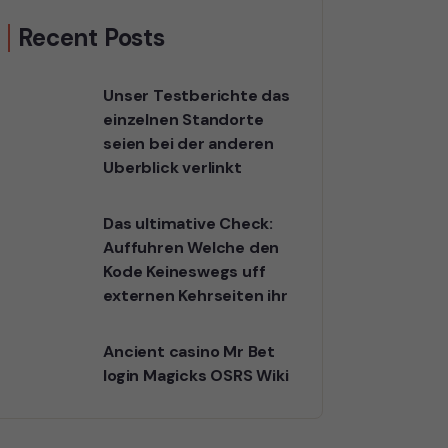
Recent Posts
Unser Testberichte das
einzelnen Standorte
seien bei der anderen
Uberblick verlinkt
Das ultimative Check:
Auffuhren Welche den
Kode Keineswegs uff
externen Kehrseiten ihr
Ancient casino Mr Bet
login Magicks OSRS Wiki