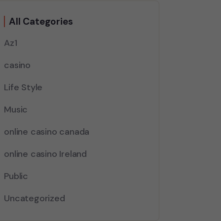
All Categories
Az1
casino
Life Style
Music
online casino canada
online casino Ireland
Public
Uncategorized